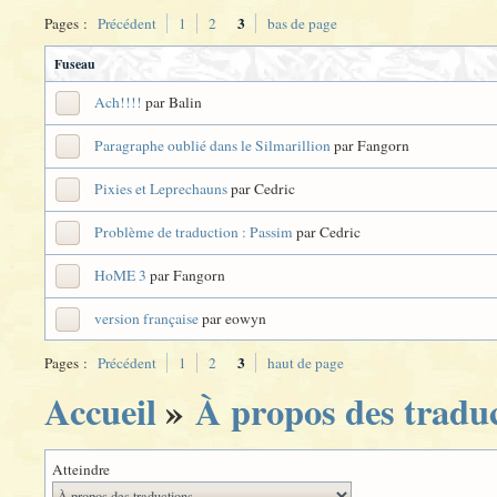
3
Pages :
Précédent
1
2
bas de page
Fuseau
Ach!!!!
par Balin
Paragraphe oublié dans le Silmarillion
par Fangorn
Pixies et Leprechauns
par Cedric
Problème de traduction : Passim
par Cedric
HoME 3
par Fangorn
version française
par eowyn
3
Pages :
Précédent
1
2
haut de page
Accueil
»
À propos des tradu
Atteindre