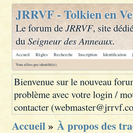
JRRVF - Tolkien en Ve
JRRVF
Le forum de
, site dédi
Seigneur des Anneaux
du
.
Accueil
Règles
Recherche
Inscription
Identification
Vous n'êtes pas identifié(e).
Bienvenue sur le nouveau for
problème avec votre login / mot
contacter (webmaster@jrrvf.c
Accueil
»
À propos des tra