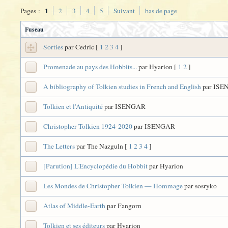
1
Pages :
2
3
4
5
Suivant
bas de page
Fuseau
Sorties
par Cedric
[
1
2
3
4
]
Promenade au pays des Hobbits...
par Hyarion
[
1
2
]
A bibliography of Tolkien studies in French and English
par IS
Tolkien et l'Antiquité
par ISENGAR
Christopher Tolkien 1924-2020
par ISENGAR
The Letters
par The Nazguln
[
1
2
3
4
]
[Parution] L'Encyclopédie du Hobbit
par Hyarion
Les Mondes de Christopher Tolkien — Hommage
par sosryko
Atlas of Middle-Earth
par Fangorn
Tolkien et ses éditeurs
par Hyarion