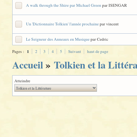
A walk through the Shire par Michael Green
par ISENGAR
Un 'Dictionnaire Tolkien' l'année prochaine
par vincent
Le Seigneur des Anneaux en Musique
par Cedric
1
Pages :
2
3
4
5
Suivant
haut de page
Accueil
»
Tolkien et la Littér
Atteindre