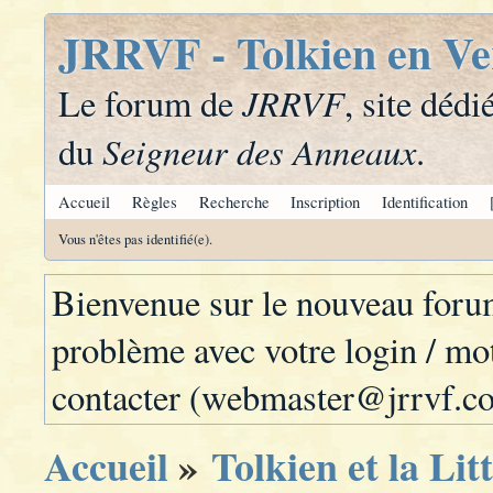
JRRVF - Tolkien en Ve
JRRVF
Le forum de
, site dédi
Seigneur des Anneaux
du
.
Accueil
Règles
Recherche
Inscription
Identification
Vous n'êtes pas identifié(e).
Bienvenue sur le nouveau for
problème avec votre login / mot
contacter (webmaster@jrrvf.c
Accueil
»
Tolkien et la Lit