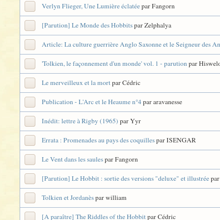
Verlyn Flieger, Une Lumière éclatée
par Fangorn
[Parution] Le Monde des Hobbits
par Zelphalya
Article: La culture guerrière Anglo Saxonne et le Seigneur des A
'Tolkien, le façonnement d'un monde' vol. 1 - parution
par Hiswel
Le merveilleux et la mort
par Cédric
Publication - L'Arc et le Heaume n°4
par aravanesse
Inédit: lettre à Rigby (1965)
par Yyr
Errata : Promenades au pays des coquilles
par ISENGAR
Le Vent dans les saules
par Fangorn
[Parution] Le Hobbit : sortie des versions "deluxe" et illustrée
par
Tolkien et Jordanès
par william
[A paraître] The Riddles of the Hobbit
par Cédric