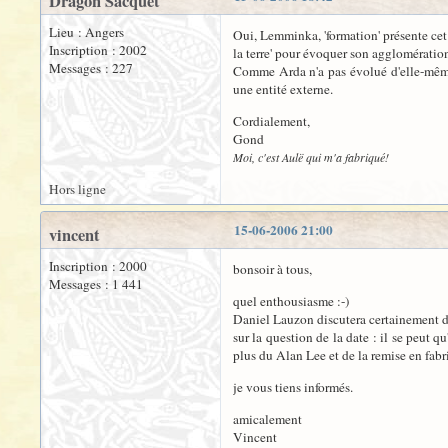
Dragon Sacquet
Lieu : Angers
Oui, Lemminka, 'formation' présente cet 
Inscription : 2002
la terre' pour évoquer son agglomération
Messages : 227
Comme Arda n'a pas évolué d'elle-même, m
une entité externe.
Cordialement,
Gond
Moi, c'est Aulë qui m'a fabriqué!
Hors ligne
15-06-2006 21:00
vincent
Inscription : 2000
bonsoir à tous,
Messages : 1 441
quel enthousiasme :-)
Daniel Lauzon discutera certainement de 
sur la question de la date : il se peut q
plus du Alan Lee et de la remise en fabr
je vous tiens informés.
amicalement
Vincent