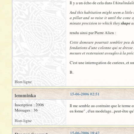
Il y a un écho de cela dans l'
Ainulindal
And this habitation might seem a little 
a pillar and so raise it until the cone
minute precision to which they
shape
al
rendu ainsi par Pierre Alien :
Cette demeure pourrait sembler peu de 
fondations d'une colonne qui se dresse 
mesure et resteraient aveugles à la pré
C'est une interrogation de curieux, et un
B.
Hors ligne
15-06-2006 02:51
lemminka
Inscription : 2006
Il me semble au contraire que le terme e
Messages : 36
en forme" , d'un modelage...peut-être qu'
Hors ligne
15-06-2006 18:42