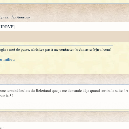
igneur des Anneaux
.
[JRRVF]
gin / mot de passe, n'hésitez pas à me contacter (webmaster@jrrvf.com)
u milieu
ncore terminé les lais du Beleriand que je me demande déja quand sortira la suite ! A
our le 5?
e :