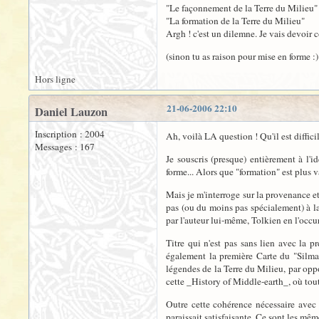
"Le façonnement de la Terre du Milieu"
"La formation de la Terre du Milieu"
Argh ! c'est un dilemne. Je vais devoir c
(sinon tu as raison pour mise en forme :)
Hors ligne
21-06-2006 22:10
Daniel Lauzon
Inscription : 2004
Ah, voilà LA question ! Qu'il est difficil
Messages : 167
Je souscris (presque) entièrement à l'
forme... Alors que "formation" est plus
Mais je m'interroge sur la provenance et 
pas (ou du moins pas spécialement) à la 
par l'auteur lui-même, Tolkien en l'occu
Titre qui n'est pas sans lien avec l
également la première Carte du "Silmar
légendes de la Terre du Milieu, par oppo
cette _History of Middle-earth_, où tout
Outre cette cohérence nécessaire avec
paraissait satisfaisante. Ce sont les mê