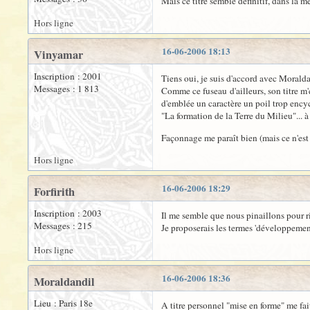
Mais ce titre semble définitif, dans la m
Hors ligne
16-06-2006 18:13
Vinyamar
Inscription : 2001
Tiens oui, je suis d'accord avec Moralda
Messages : 1 813
Comme ce fuseau d'ailleurs, son titre m'
d'emblée un caractère un poil trop ency
"La formation de la Terre du Milieu"... à
Façonnage me paraît bien (mais ce n'est 
Hors ligne
16-06-2006 18:29
Forfirith
Inscription : 2003
Il me semble que nous pinaillons pour rien
Messages : 215
Je proposerais les termes 'développement
Hors ligne
16-06-2006 18:36
Moraldandil
Lieu : Paris 18e
A titre personnel "mise en forme" me fait