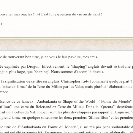
onsulter mes oracles !! :-) C'est lune question de vie ou de mort !
 )
e de trouver un bon titre, je ne vous le fais pas dire, mes amis...
idée exprimée par Drogon. Effectivement, le "shaping" anglais devrait se traduire
 vague, plus large, que "shaping". Nous sommes d'accord là-dessus.
la signification de ce titre en anglais. Christopher l'a-t-il commenté quelque part ?
"mise en forme" de la Terre du Milieu par les Valar, mais plutôt à l'élaboration de 
rence.
a présence de ce fameux _Ambarkanta or Shape of the World_ ("Forme du Monde" s
illion", une carte du Beleriand en Terre du Milieu. Dans la "Quenta", deuxième v
sition à celles du Valinor, qui sont les plus développées par rapport à l'Esquisse.
 prend forme, en quelque sorte, avec les deux premiers "Silmarillion" et les premiè
 le titre de l'"Ambarkanta ou Forme du Monde", il ne m'a pas paru souhaitable 
mes qui ont été évoquées ici : façonnage, façonnement, mise en forme, élaboration, d