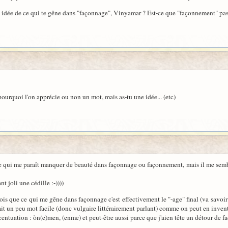
une idée de ce qui te gêne dans "façonnage", Vinyamar ? Est-ce que "façonnement" pa
r pourquoi l'on apprécie ou non un mot, mais as-tu une idée... (etc)
ce qui me paraît manquer de beauté dans façonnage ou façonnement, mais il me semb
nt joli une cédille :-))))
ois que ce qui me gêne dans façonnage c'est effectivement le "-age" final (va savoir
it un peu mot facile (donc vulgaire littérairement parlant) comme on peut en invent
tuation : òn(e)men, (enme) et peut-être aussi parce que j'aien tête un détour de fa