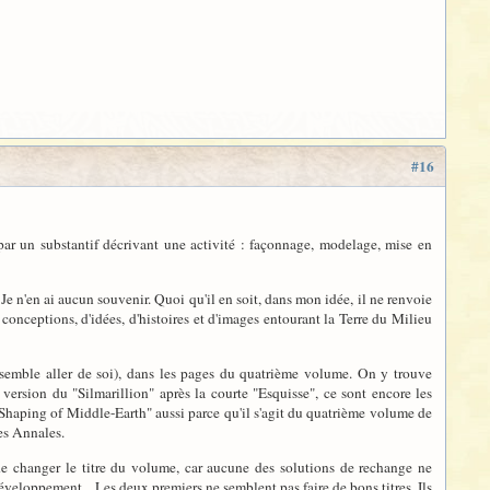
#16
 par un substantif décrivant une activité : façonnage, modelage, mise en
 Je n'en ai aucun souvenir. Quoi qu'il en soit, dans mon idée, il ne renvoie
conceptions, d'idées, d'histoires et d'images entourant la Terre du Milieu
emble aller de soi), dans les pages du quatrième volume. On y trouve
ersion du "Silmarillion" après la courte "Esquisse", ce sont encore les
 "Shaping of Middle-Earth" aussi parce qu'il s'agit du quatrième volume de
res Annales.
de changer le titre du volume, car aucune des solutions de rechange ne
éveloppement... Les deux premiers ne semblent pas faire de bons titres. Ils