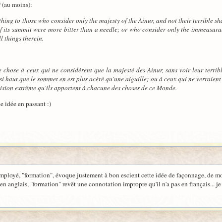
ë
(au moins):
thing to those who consider only the majesty of the Ainur, and not their terrible s
 of its summit were more bitter than a needle; or who consider only the immeasura
l things therein.
chose à ceux qui ne considèrent que la majesté des Ainur, sans voir leur terrible
si haut que le sommet en est plus acéré qu'une aiguille; ou à ceux qui ne verraie
cision extrême qu'ils apportent à chacune des choses de ce Monde.
e idée en passant :)
mployé, "formation", évoque justement à bon escient cette idée de façonnage, de mode
en anglais, "formation" revêt une connotation impropre qu'il n'a pas en français... je