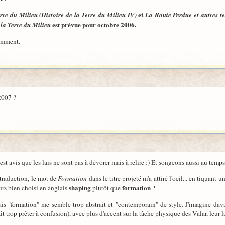
et
re du Milieu (Histoire de la Terre du Milieu IV)
La Route Perdue et autres te
est prévue pour octobre 2006.
la Terre du Milieu
emment.
2007 ?
est avis que les lais ne sont pas à dévorer mais à relire :) Et songeons aussi au temps 
raduction, le mot de
Formation
dans le titre projeté m'a attiré l'oeil... en tiquant
shaping
formation
urs bien choisi en anglais
plutôt que
?
ais "formation" me semble trop abstrait et "contemporain" de style. J'imagine d
t trop prêter à confusion), avec plus d'accent sur la tâche physique des Valar, leur