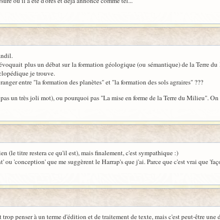
esure où il a été d'ores et déjà annoncé comme tel...
ndil.
évoquait plus un débat sur la formation géologique (ou sémantique) de la Terre du M
clopédique je trouve.
 ranger entre "la formation des planètes" et "la formation des sols agraires" ???
pas un très joli mot), ou pourquoi pas "La mise en forme de la Terre du Milieu". On 
 (le titre restera ce qu'il est), mais finalement, c'est sympathique :)
' ou 'conception' que me suggèrent le Harrap's que j'ai. Parce que c'est vrai que 'fa
 trop penser à un terme d'édition et de traitement de texte, mais c'est peut-être une 