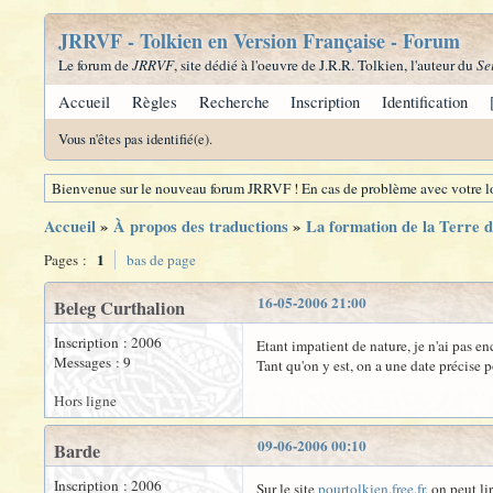
JRRVF - Tolkien en Version Française - Forum
Le forum de
JRRVF
, site dédié à l'oeuvre de J.R.R. Tolkien, l'auteur du
Se
Accueil
Règles
Recherche
Inscription
Identification
Vous n'êtes pas identifié(e).
Bienvenue sur le nouveau forum JRRVF ! En cas de problème avec votre lo
Accueil
»
À propos des traductions
»
La formation de la Terre d
1
Pages :
bas de page
16-05-2006 21:00
Beleg Curthalion
Inscription : 2006
Etant impatient de nature, je n'ai pas e
Messages : 9
Tant qu'on y est, on a une date précise p
Hors ligne
09-06-2006 00:10
Barde
Inscription : 2006
Sur le site
pourtolkien.free.fr
, on peut lir