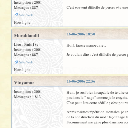
Inscription : 2001
C'est souvent difficile de percer s-tu 
Messages : 887
Site Web
Hors ligne
16-06-2006 18:50
Moraldandil
Lieu : Paris 18e
Holà, fausse manoeuvre...
Inscription : 2001
Je voulais dire : c'est difficile de perce
Messages : 887
Site Web
Hors ligne
16-06-2006 22:56
Vinyamar
Inscription : 2001
Hum. je susi bien incapable de te dire 
Messages : 1 813
pas dans le "-nage" comme je le croyais.
C'est peut-être cette cédille ; c'est pourta
Après maintes répétition mentales, je cr
de la construction du mot : façonnage fa
Façonnement me gêne plus dans son accen