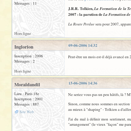
Messages : 11
J.R.R. Tolkien,
La Formation de la Ter
2007 : la parution de
La Formation de 
La Route Perdue
sera pour 2007, appar
Hors ligne
09-06-2006 14:32
Inglorion
Inscription : 2006
Peut-être un mois est-il déjà avancé en 
Messages : 2
Hors ligne
15-06-2006 14:36
Moraldandil
Lieu : Paris 18e
Ne seriez vous pas un peu hâtifs, là ? M'
Inscription : 2001
Sinon, comme nous sommes en section t
Messages : 887
au mieux à "shaping" - Tolkien a d'aille
Site Web
J'ai du mal à définir mon sentiment, m
"arrangement" (le vieux "façon" me paraî