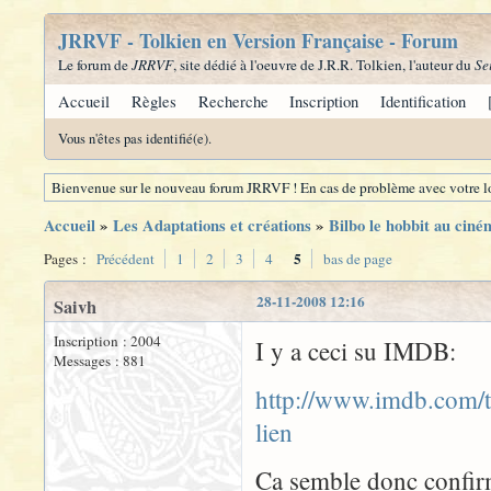
JRRVF - Tolkien en Version Française - Forum
Le forum de
JRRVF
, site dédié à l'oeuvre de J.R.R. Tolkien, l'auteur du
Se
Accueil
Règles
Recherche
Inscription
Identification
Vous n'êtes pas identifié(e).
Bienvenue sur le nouveau forum JRRVF ! En cas de problème avec votre lo
Accueil
»
Les Adaptations et créations
»
Bilbo le hobbit au ciné
5
Pages :
Précédent
1
2
3
4
bas de page
28-11-2008 12:16
Saivh
Inscription : 2004
I y a ceci su IMDB:
Messages : 881
http://www.imdb.com/t
lien
Ca semble donc confirm