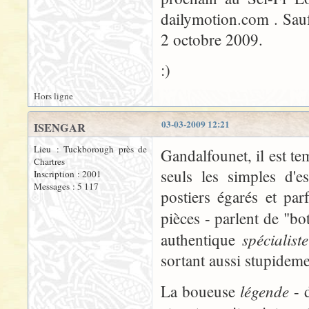
dailymotion.com . Sauf
2 octobre 2009.
:)
Hors ligne
03-03-2009 12:21
ISENGAR
Lieu : Tuckborough près de
Gandalfounet, il est te
Chartres
seuls les simples d'e
Inscription : 2001
Messages : 5 117
postiers égarés et par
pièces - parlent de "bo
spécialist
authentique
sortant aussi stupideme
légende
La boueuse
- 