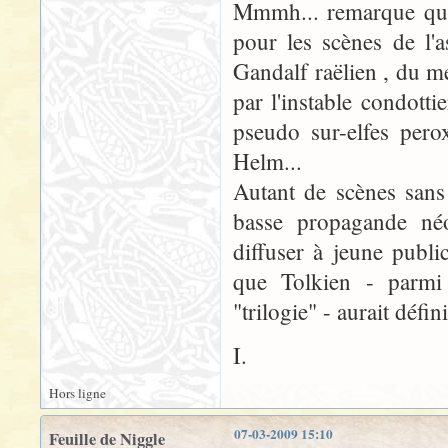
Mmmh... remarque qui 
pour les scènes de l'
Gandalf raëlien , du 
par l'instable condott
pseudo sur-elfes pero
Helm...
Autant de scènes sans
basse propagande néo-
diffuser à jeune publi
que Tolkien - parmi 
"trilogie" - aurait déf
I.
Hors ligne
07-03-2009 15:10
Feuille de Niggle