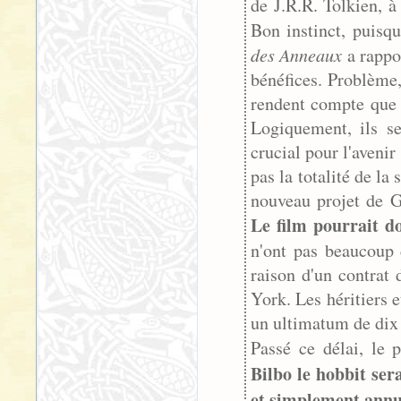
de J.R.R. Tolkien, à 
Bon instinct, puisqu
des Anneaux
a rappo
bénéfices. Problème,
rendent compte que 1
Logiquement, ils se
crucial pour l'aveni
pas la totalité de l
nouveau projet de G
Le film pourrait d
n'ont pas beaucoup 
raison d'un contrat
York. Les héritiers 
un ultimatum de dix 
Passé ce délai, le 
Bilbo le hobbit ser
et simplement annu