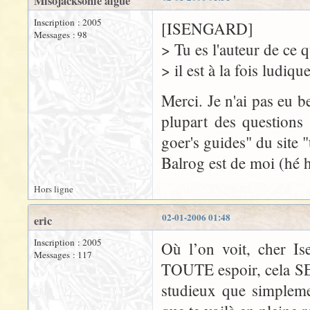
Misojacksonie aigue
Inscription : 2005
[ISENGARD]
Messages : 98
> Tu es l'auteur de ce qu
> il est à la fois ludique
Merci. Je n'ai pas eu b
plupart des questions 
goer's guides" du site 
Balrog est de moi (hé h
Hors ligne
02-01-2006 01:48
eric
Inscription : 2005
Où l’on voit, cher Is
Messages : 117
TOUTE espoir, cela SE
studieux que simplemen