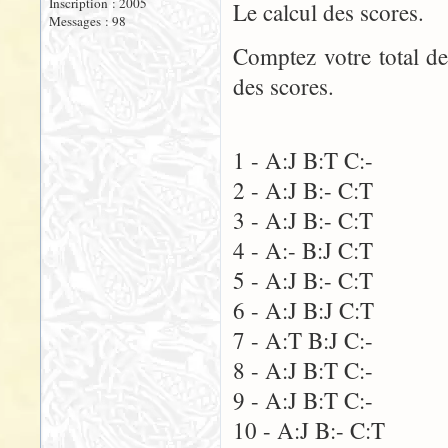
Inscription : 2005
Le calcul des scores.
Messages : 98
Comptez votre total de 
des scores.
1 - A:J B:T C:-
2 - A:J B:- C:T
3 - A:J B:- C:T
4 - A:- B:J C:T
5 - A:J B:- C:T
6 - A:J B:J C:T
7 - A:T B:J C:-
8 - A:J B:T C:-
9 - A:J B:T C:-
10 - A:J B:- C:T