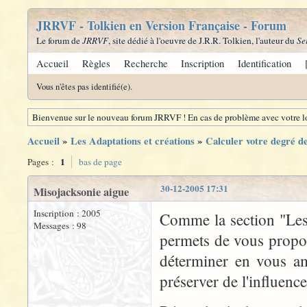
JRRVF - Tolkien en Version Française - Forum
Le forum de
JRRVF
, site dédié à l'oeuvre de J.R.R. Tolkien, l'auteur du
Se
Accueil
Règles
Recherche
Inscription
Identification
Vous n'êtes pas identifié(e).
Bienvenue sur le nouveau forum JRRVF ! En cas de problème avec votre lo
Accueil
»
Les Adaptations et créations
»
Calculer votre degré d
1
Pages :
bas de page
30-12-2005 17:31
Misojacksonie aigue
Inscription : 2005
Comme la section "Les
Messages : 98
permets de vous propos
déterminer en vous am
préserver de l'influenc