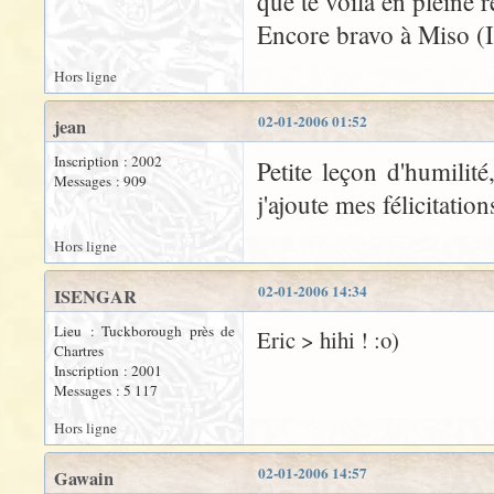
que te voilà en pleine r
Encore bravo à Miso (Is
Hors ligne
02-01-2006 01:52
jean
Inscription : 2002
Petite leçon d'humilit
Messages : 909
j'ajoute mes félicitation
Hors ligne
02-01-2006 14:34
ISENGAR
Lieu : Tuckborough près de
Eric > hihi ! :o)
Chartres
Inscription : 2001
Messages : 5 117
Hors ligne
02-01-2006 14:57
Gawain