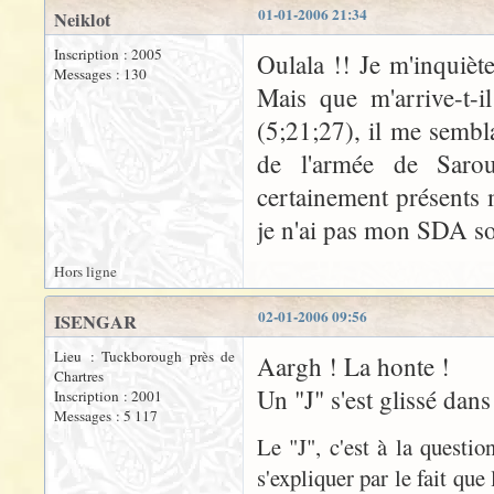
01-01-2006 21:34
Neiklot
Inscription : 2005
Oulala !! Je m'inquièt
Messages : 130
Mais que m'arrive-t-
(5;21;27), il me sembla
de l'armée de Sarou
certainement présents 
je n'ai pas mon SDA so
Hors ligne
02-01-2006 09:56
ISENGAR
Lieu : Tuckborough près de
Aargh ! La honte !
Chartres
Un "J" s'est glissé dan
Inscription : 2001
Messages : 5 117
Le "J", c'est à la questi
s'expliquer par le fait qu