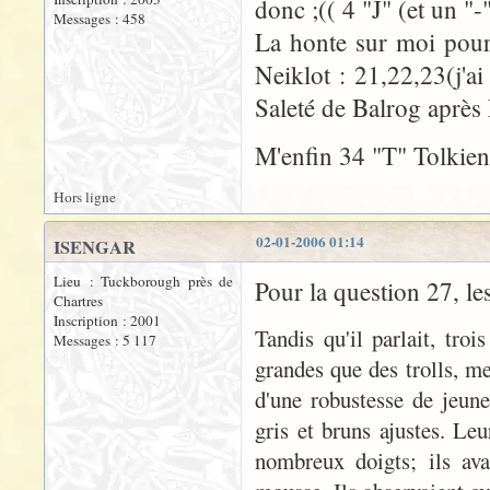
donc ;(( 4 "J" (et un "
Messages : 458
La honte sur moi pour
Neiklot : 21,22,23(j'a
Saleté de Balrog après 
M'enfin 34 "T" Tolkien
Hors ligne
02-01-2006 01:14
ISENGAR
Lieu : Tuckborough près de
Pour la question 27, les
Chartres
Inscription : 2001
Tandis qu'il parlait, troi
Messages : 5 117
grandes que des trolls, me
d'une robustesse de jeune
gris et bruns ajustes. Le
nombreux doigts; ils ava