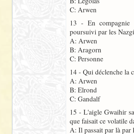
B: Legolas
C: Arwen
13 - En compagnie de
poursuivi par les Nazg
A: Arwen
B: Aragorn
C: Personne
14 - Qui déclenche la 
A: Arwen
B: Elrond
C: Gandalf
15 - L'aigle Gwaihir 
que faisait ce volatile 
A: Il passait par là par