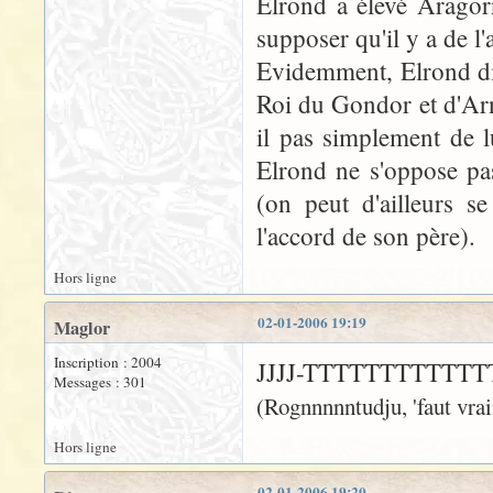
Elrond a élevé Aragor
supposer qu'il y a de l
Evidemment, Elrond di
Roi du Gondor et d'Arno
il pas simplement de l
Elrond ne s'oppose pa
(on peut d'ailleurs 
l'accord de son père).
Hors ligne
02-01-2006 19:19
Maglor
Inscription : 2004
JJJJ-TTTTTTTTTTT
Messages : 301
(Rognnnnntudju, 'faut vraim
Hors ligne
02-01-2006 19:20