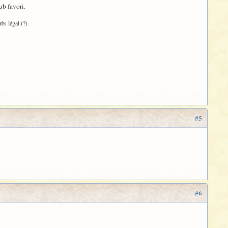
ub favori.
rès légal (?)
#5
#6