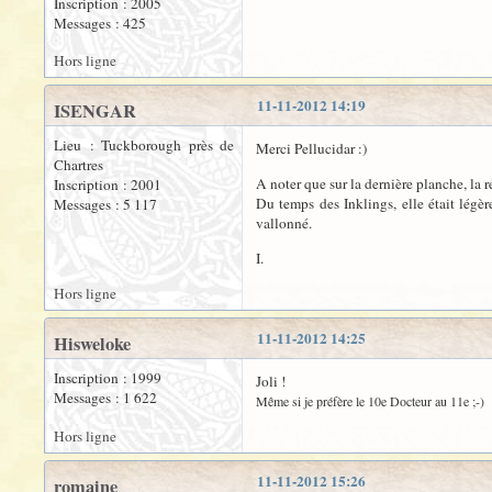
Inscription : 2005
Messages : 425
Hors ligne
11-11-2012 14:19
ISENGAR
Lieu : Tuckborough près de
Merci Pellucidar :)
Chartres
A noter que sur la dernière planche, la 
Inscription : 2001
Du temps des Inklings, elle était légè
Messages : 5 117
vallonné.
I.
Hors ligne
11-11-2012 14:25
Hisweloke
Inscription : 1999
Joli !
Messages : 1 622
Même si je préfère le 10e Docteur au 11e ;-)
Hors ligne
11-11-2012 15:26
romaine