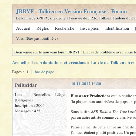
JRRVF - Tolkien en Version Française - Forum
Le forum de
JRRVF
, site dédié à l'oeuvre de J.R.R. Tolkien, l'auteur du
Se
Accueil
Règles
Recherche
Inscription
Identification
Vous n'êtes pas identifié(e).
Bienvenue sur le nouveau forum JRRVF ! En cas de problème avec votre lo
Accueil
»
Les Adaptations et créations
»
La vie de Tolkien en c
1
Pages :
bas de page
10-11-2012 16:30
Pellucidar
Lieu : Boncelles, Liège
Bluewater Productions
est un studio i
(Belgique)
(la plupart non-autorisées) de popstars 
Inscription : 2005
Messages : 425
Sous le titre
JRR Tolkien The True Lord
par un autre artiste comme cela arrive s
Parue en mai de cette année au prix de 3,
j'ai lues étaient plutôt positives. Un proc