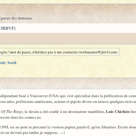
igneur des Anneaux
.
[JRRVF]
gin / mot de passe, n'hésitez pas à me contacter (webmaster@jrrvf.com)
omic book
ndépendant basé à Vancouver (USA) qui s'est spécialisé dans la publication de comi
pour ados, politiciens américains, acteurs et pipole divers on trouve quelques écriva
Luis Chichón
 Of The Rings
, le dessin a été confié à un dessinateur madrilène,
(hem
ouvent dans les comics us.
99$, on ne peut se procurer la version papier, paraît-il, qu'en librairies. Existe don
ès ne devrait pas tarder, je suppose... ;-)