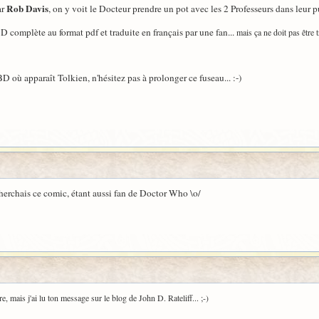
Rob Davis
ar
, on y voit le Docteur prendre un pot avec les 2 Professeurs dans leur p
BD complète au format pdf et traduite en français par une fan...
mais ça ne doit pas être t
D où apparaît Tolkien, n'hésitez pas à prolonger ce fuseau... :-)
herchais ce comic, étant aussi fan de Doctor Who \o/
re, mais j'ai lu ton message sur le blog de John D. Rateliff... ;-)