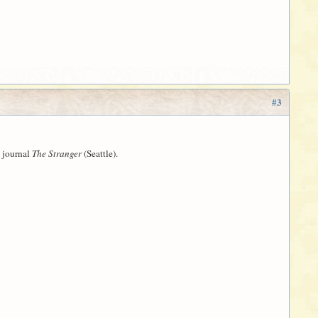
#3
e journal
The Stranger
(Seattle).