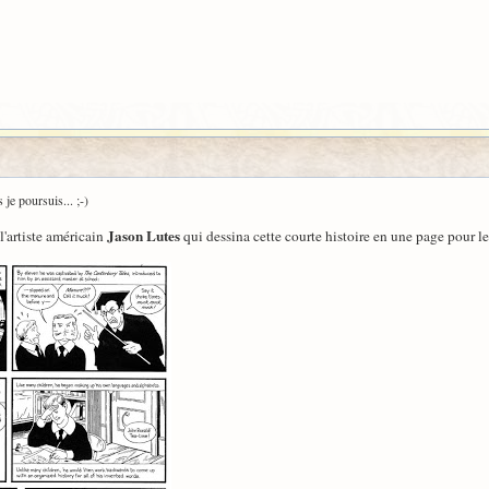
 je poursuis... ;-)
Jason Lutes
l'artiste américain
qui dessina cette courte histoire en une page pour l