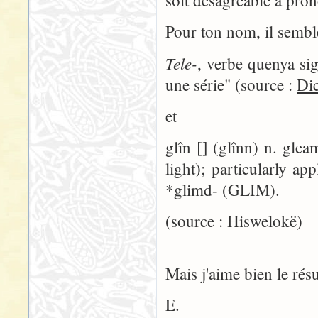
soit désagréable à pron
Pour ton nom, il semble 
Tele-
, verbe quenya sign
une série" (source :
Dic
et
glîn [] (glînn) n. glea
light); particularly a
*glimd- (GLIM).
(source : Hiswelokë)
Mais j'aime bien le résul
E.