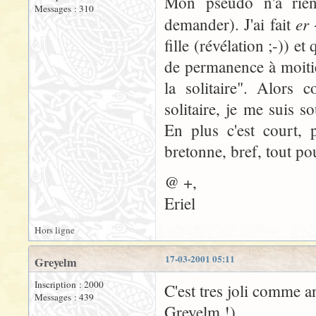
Mon pseudo n'a rien
Messages : 310
er 
demander). J'ai fait
fille (révélation ;-)) et
de permanence à moitié
la solitaire". Alors 
solitaire, je me suis 
En plus c'est court, 
bretonne, bref, tout pou
@ +,
Eriel
Hors ligne
17-03-2001 05:11
Greyelm
Inscription : 2000
C'est tres joli comme a
Messages : 439
Greyelm !)