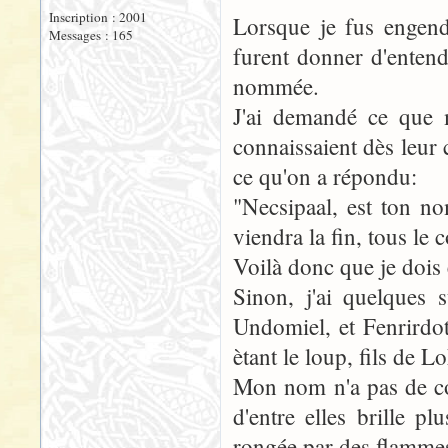
Inscription : 2001
Lorsque je fus engend
Messages : 165
furent donner d'entendr
nommée.
J'ai demandé ce que 
connaissaient dès leur 
ce qu'on a répondu:
"Necsipaal, est ton n
viendra la fin, tous le
Voilà donc que je dois 
Sinon, j'ai quelques
Undomiel, et Fenrirdott
ètant le loup, fils de L
Mon nom n'a pas de coul
d'entre elles brille p
rongée par des flamme