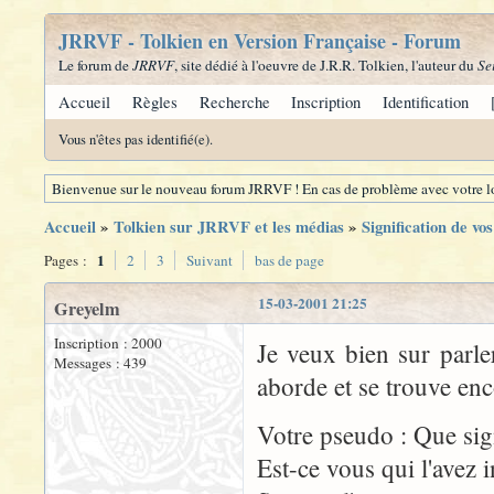
JRRVF - Tolkien en Version Française - Forum
Le forum de
JRRVF
, site dédié à l'oeuvre de J.R.R. Tolkien, l'auteur du
Se
Accueil
Règles
Recherche
Inscription
Identification
Vous n'êtes pas identifié(e).
Bienvenue sur le nouveau forum JRRVF ! En cas de problème avec votre lo
Accueil
»
Tolkien sur JRRVF et les médias
»
Signification de vo
1
Pages :
2
3
Suivant
bas de page
15-03-2001 21:25
Greyelm
Inscription : 2000
Je veux bien sur parler
Messages : 439
aborde et se trouve en
Votre pseudo : Que sign
Est-ce vous qui l'avez 