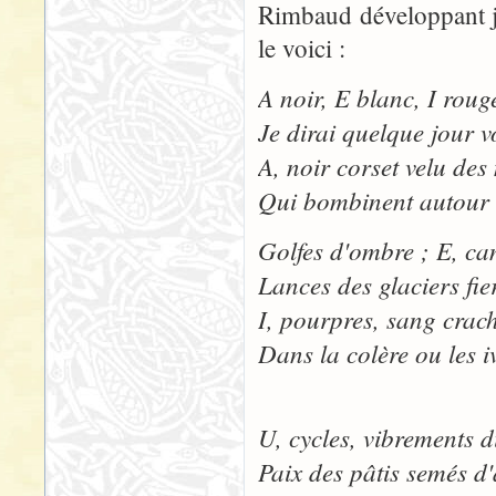
Rimbaud développant ju
le voici :
A noir, E blanc, I rouge
Je dirai quelque jour v
A, noir corset velu de
Qui bombinent autour d
Golfes d'ombre ; E, can
Lances des glaciers fier
I, pourpres, sang craché
Dans la colère ou les i
U, cycles, vibrements d
Paix des pâtis semés d