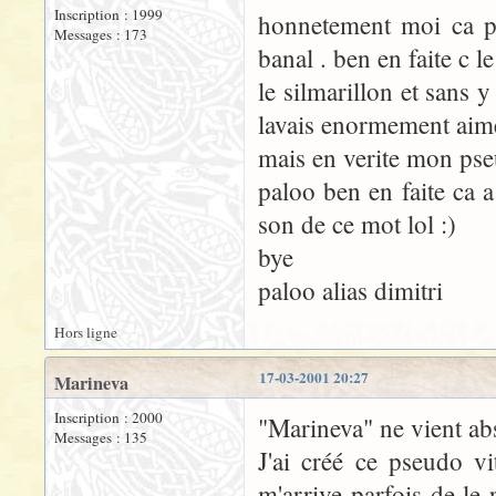
Inscription : 1999
honnetement moi ca po
Messages : 173
banal . ben en faite c le
le silmarillon et sans 
lavais enormement aime
mais en verite mon pseu
paloo ben en faite ca a
son de ce mot lol :)
bye
paloo alias dimitri
Hors ligne
17-03-2001 20:27
Marineva
Inscription : 2000
"Marineva" ne vient ab
Messages : 135
J'ai créé ce pseudo vi
m'arrive parfois de le 