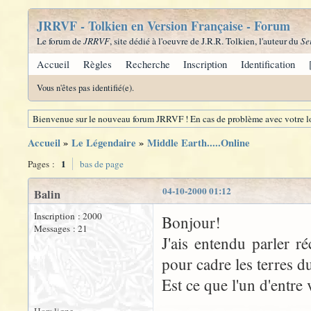
JRRVF - Tolkien en Version Française - Forum
Le forum de
JRRVF
, site dédié à l'oeuvre de J.R.R. Tolkien, l'auteur du
Se
Accueil
Règles
Recherche
Inscription
Identification
Vous n'êtes pas identifié(e).
Bienvenue sur le nouveau forum JRRVF ! En cas de problème avec votre lo
Accueil
»
Le Légendaire
»
Middle Earth.....Online
1
Pages :
bas de page
04-10-2000 01:12
Balin
Inscription : 2000
Bonjour!
Messages : 21
J'ais entendu parler r
pour cadre les terres d
Est ce que l'un d'entre