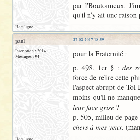
par l'Boutonneux. J'i
qu'il n'y ait une raison 
Hors ligne
27-02-2017 18:59
paul
Inscription : 2014
pour la Fraternité :
Messages : 94
des r
p. 498, 1er § :
force de relire cette p
l'aspect abrupt de Tol
moins qu'il ne manqu
leur face grise
?
p. 505, milieu de page
chers à mes yeux.
(man
Hors ligne