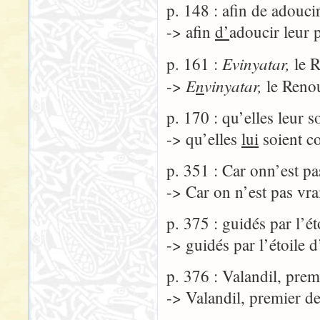
p. 148 : afin de adouci
-> afin
d’
adoucir leur 
Evinyatar,
p. 161 :
le R
E
n
vinyatar,
->
le Reno
p. 170 : qu’elles leur 
-> qu’elles
lui
soient c
p. 351 : Car onn’est pa
-> Car on n’est pas vr
p. 375 : guidés par l’ét
-> guidés par l’étoile d
p. 376 : Valandil, pre
-> Valandil, premier d