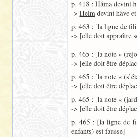
p. 418 : Háma devint h
->
Helm
devint hâve et
p. 463 : [la ligne de fi
-> [elle doit appraître
p. 465 : [la note « (rej
-> [elle doit être dépl
p. 465 : [la note « (s’é
-> [elle doit être dépl
p. 465 : [la note « (ja
-> [elle doit être dépl
p. 465 : [la ligne de f
enfants) est fausse]