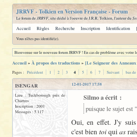
JRRVF - Tolkien en Version Française - Forum
Le forum de
JRRVF
, site dédié à l'oeuvre de J.R.R. Tolkien, l'auteur du
Se
Accueil
Règles
Recherche
Inscription
Identification
Vous n'êtes pas identifié(e).
Bienvenue sur le nouveau forum JRRVF ! En cas de problème avec votre lo
Accueil
»
À propos des traductions
»
[Le Seigneur des Anneaux -
4
Pages :
Précédent
1
2
3
5
6
7
Suivant
bas de
12-01-2017 17:58
ISENGAR
Lieu : Tuckborough près de
Silmo a écrit :
Chartres
Inscription : 2001
puisque le sujet est
Messages : 5 117
Oui, en effet. J'y su
toi
as
c'est bien
qui
ra