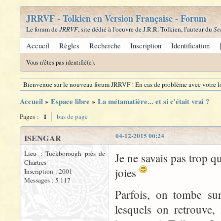
JRRVF - Tolkien en Version Française - Forum
Le forum de
JRRVF
, site dédié à l'oeuvre de J.R.R. Tolkien, l'auteur du
Se
Accueil
Règles
Recherche
Inscription
Identification
Vous n'êtes pas identifié(e).
Bienvenue sur le nouveau forum JRRVF ! En cas de problème avec votre lo
Accueil
»
Espace libre
»
La métamatière... et si c'était vrai ?
1
Pages :
bas de page
04-12-2015 00:24
ISENGAR
Lieu : Tuckborough près de
Je ne savais pas trop qu
Chartres
joies
Inscription : 2001
Messages : 5 117
Parfois, on tombe sur
lesquels on retrouve,