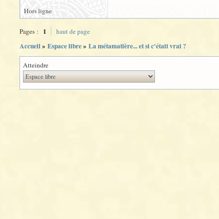
Hors ligne
1
Pages :
haut de page
Accueil
»
Espace libre
»
La métamatière... et si c'était vrai ?
Atteindre