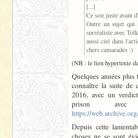
[...]
Ce soir juste avant 
Outre un sujet qui 
surréaliste avec Tolk
aussi cité dans l'ar
chers camarades :)
(NB : le lien hypertexte da
Quelques années plus t
connaître la suite de c
2016, avec un verdic
prison avec
https://web.archive.
Depuis cette lamentabl
choses ne se sont év