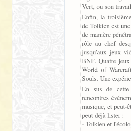
Vert, ou son trava
Enfin, la troisièm
de Tolkien est une 
de manière pénétra
rôle au chef desq
jusqu'aux jeux vi
BNF. Quatre jeux e
World of Warcraft
Souls. Une expérien
En sus de cette 
rencontres événeme
musique, et peut-ê
peut déjà lister :
- Tolkien et l'écolo