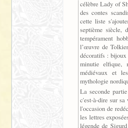
célèbre Lady of Sh
des contes scandi
cette liste s'ajou
septième siècle, 
tempérament hobb
l’œuvre de Tolkie
décoratifs : bijoux
minutie elfique,
médiévaux et les
mythologie nordiq
La seconde partie
c'est-à-dire sur sa
l'occasion de redé
les lettres exposé
légende de Sigurd