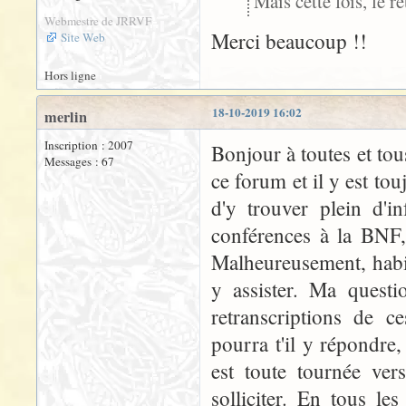
Mais cette fois, le re
Webmestre de JRRVF
Merci beaucoup !!
Site Web
Hors ligne
18-10-2019 16:02
merlin
Inscription : 2007
Bonjour à toutes et to
Messages : 67
ce forum et il y est tou
d'y trouver plein d'
conférences à la BNF, 
Malheureusement, habita
y assister. Ma questi
retranscriptions de c
pourra t'il y répondre
est toute tournée ver
solliciter. En tous le