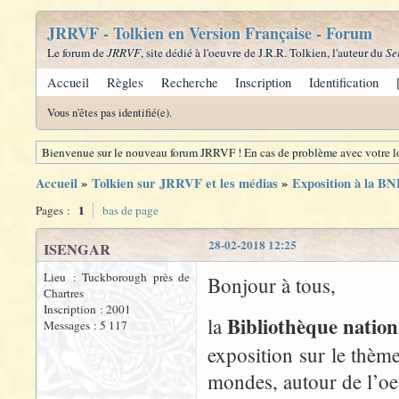
JRRVF - Tolkien en Version Française - Forum
Le forum de
JRRVF
, site dédié à l'oeuvre de J.R.R. Tolkien, l'auteur du
Se
Accueil
Règles
Recherche
Inscription
Identification
Vous n'êtes pas identifié(e).
Bienvenue sur le nouveau forum JRRVF ! En cas de problème avec votre lo
Accueil
»
Tolkien sur JRRVF et les médias
»
Exposition à la BN
1
Pages :
bas de page
28-02-2018 12:25
ISENGAR
Lieu : Tuckborough près de
Bonjour à tous,
Chartres
Inscription : 2001
Bibliothèque nation
la
Messages : 5 117
exposition sur le thème
mondes, autour de l’oe