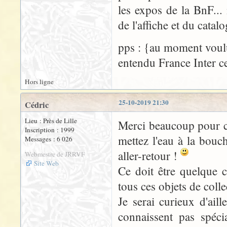
les expos de la BnF... 
de l'affiche et du catal
pps : {au moment voulu
entendu France Inter 
Hors ligne
25-10-2019 21:30
Cédric
Lieu : Près de Lille
Merci beaucoup pour c
Inscription : 1999
mettez l'eau à la bou
Messages : 6 026
aller-retour !
Webmestre de JRRVF
Site Web
Ce doit être quelque c
tous ces objets de coll
Je serai curieux d'ail
connaissent pas spéci