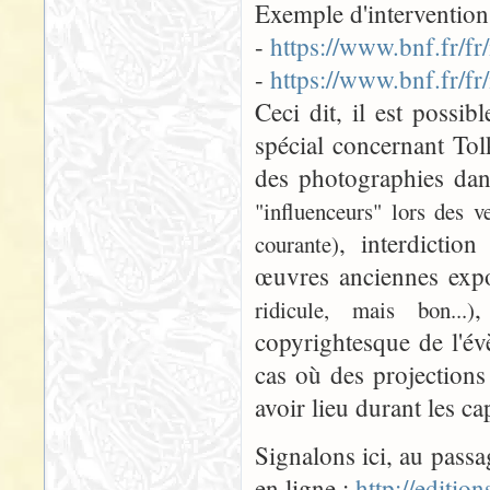
Exemple d'intervention
-
https://www.bnf.fr/fr
-
https://www.bnf.fr/f
Ceci dit, il est possib
spécial concernant Tol
des photographies dan
"influenceurs" lors des v
, interdictio
courante)
œuvres anciennes exp
,
ridicule, mais bon...)
copyrightesque de l'é
cas où des projections
avoir lieu durant les ca
Signalons ici, au passa
en ligne :
http://edition