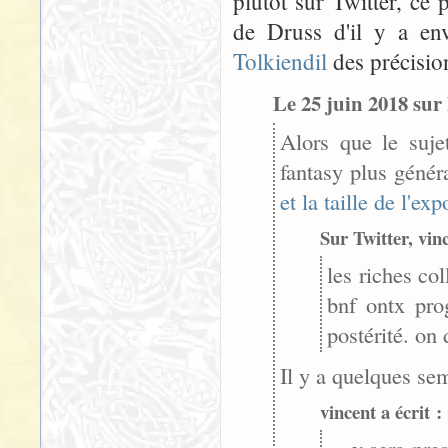
plutôt sur Twitter, ce
de Druss d'il y a env
Tolkiendil
des précisio
Le 25 juin 2018 sur 
Alors que le sujet
fantasy plus géné
et la taille de l'exp
Sur Twitter, vinc
les riches col
bnf ontx pro
postérité. on
Il y a quelques sem
vincent a écrit :