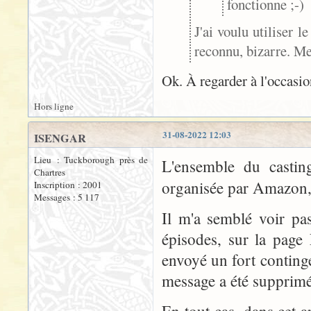
fonctionne ;-)
J'ai voulu utiliser l
reconnu, bizarre. Mer
Ok. À regarder à l'occasio
Hors ligne
31-08-2022 12:03
ISENGAR
Lieu : Tuckborough près de
L'ensemble du castin
Chartres
organisée par Amazon,
Inscription : 2001
Messages : 5 117
Il m'a semblé voir pa
épisodes, sur la page
envoyé un fort conting
message a été supprimé
En tout cas, dans cet a