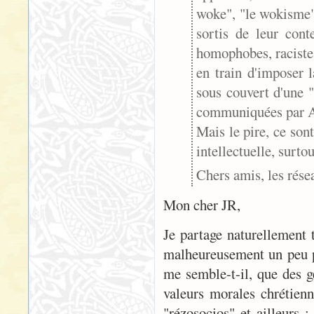
woke", "le wokisme".
sortis de leur conte
homophobes, racistes
en train d'imposer 
sous couvert d'une 
communiquées par 
Mais le pire, ce sont
intellectuelle, surtou
Chers amis, les résea
Mon cher JR,
Je partage naturellement t
malheureusement un peu pl
me semble-t-il, que des ge
valeurs morales chrétienn
"rézosocios" et ailleurs : 