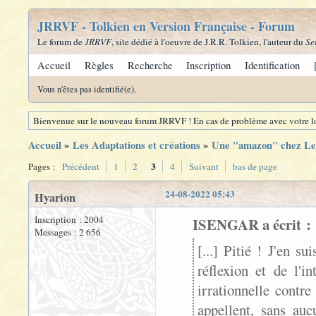
JRRVF - Tolkien en Version Française - Forum
Le forum de
JRRVF
, site dédié à l'oeuvre de J.R.R. Tolkien, l'auteur du
Se
Accueil
Règles
Recherche
Inscription
Identification
Vous n'êtes pas identifié(e).
Bienvenue sur le nouveau forum JRRVF ! En cas de problème avec votre lo
Accueil
»
Les Adaptations et créations
»
Une "amazon" chez Le
3
Pages :
Précédent
1
2
4
Suivant
bas de page
24-08-2022 05:43
Hyarion
Inscription : 2004
ISENGAR a écrit :
Messages : 2 656
[...] Pitié ! J'en s
réflexion et de l'i
irrationnelle contr
appellent, sans auc