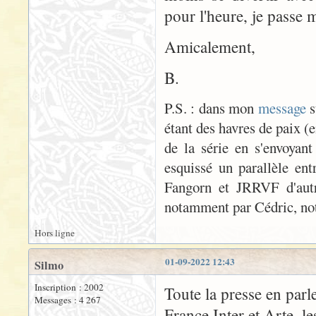
pour l'heure, je passe 
Amicalement,
B.
P.S. : dans mon
message
s
étant des havres de paix (
de la série en s'envoyant
esquissé un parallèle ent
Fangorn et JRRVF d'autre
notamment par Cédric, notr
Hors ligne
01-09-2022 12:43
Silmo
Inscription : 2002
Toute la presse en par
Messages : 4 267
France Inter et Arte, le