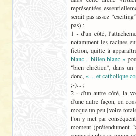
représentées essentielle
serait pas assez “exciting
pas) :
1 - d'un côté, l'attachem
notamment les racines eur
fiction, quitte à apparaît
blanc... biiien blanc »
pour
"bien chrétien", dans un
donc,
« ... et catholique 
;-)... ;
2 - d'un autre côté, la v
d'une autre façon, en con
moque un peu [voire totale
l'on y met par conséquent
moment (prétendument "ant
supposée plus ou moins gén