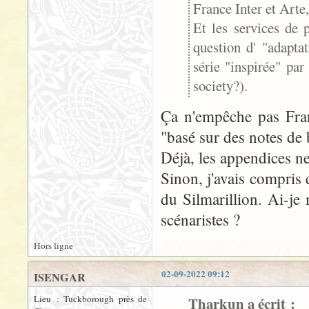
France Inter et Arte,
Et les services de p
question d' "adapt
série "inspirée" pa
society?).
Ça n'empêche pas Fran
"basé sur des notes de 
Déjà, les appendices ne
Sinon, j'avais compris
du Silmarillion. Ai-je
scénaristes ?
Hors ligne
02-09-2022 09:12
ISENGAR
Lieu : Tuckborough près de
Tharkun a écrit :