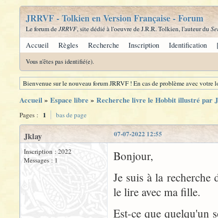
JRRVF - Tolkien en Version Française - Forum
Le forum de
JRRVF
, site dédié à l'oeuvre de J.R.R. Tolkien, l'auteur du
Se
Accueil
Règles
Recherche
Inscription
Identification
Vous n'êtes pas identifié(e).
Bienvenue sur le nouveau forum JRRVF ! En cas de problème avec votre lo
Accueil
»
Espace libre
»
Recherche livre le Hobbit illustré par
1
Pages :
bas de page
07-07-2022 12:55
Jklay
Inscription : 2022
Bonjour,
Messages : 1
Je suis à la recherche 
le lire avec ma fille.
Est-ce que quelqu'un s