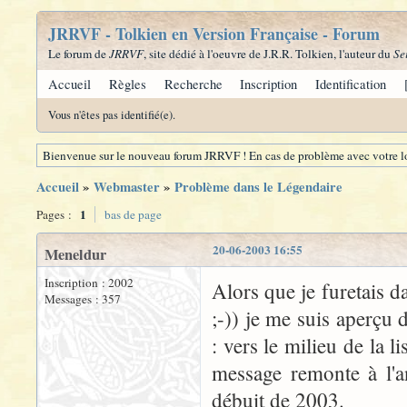
JRRVF - Tolkien en Version Française - Forum
Le forum de
JRRVF
, site dédié à l'oeuvre de J.R.R. Tolkien, l'auteur du
Se
Accueil
Règles
Recherche
Inscription
Identification
Vous n'êtes pas identifié(e).
Bienvenue sur le nouveau forum JRRVF ! En cas de problème avec votre lo
Accueil
»
Webmaster
»
Problème dans le Légendaire
1
Pages :
bas de page
20-06-2003 16:55
Meneldur
Inscription : 2002
Alors que je furetais 
Messages : 357
;-)) je me suis aperçu
: vers le milieu de la 
message remonte à l'a
débuit de 2003.