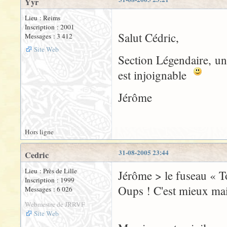
Yyr
Lieu : Reims
Inscription : 2001
Salut Cédric,
Messages : 3 412
Site Web
Section Légendaire, u
est injoignable
Jérôme
Hors ligne
31-08-2005 23:44
Cedric
Lieu : Près de Lille
Jérôme > le fuseau « T
Inscription : 1999
Oups ! C'est mieux ma
Messages : 6 026
Webmestre de JRRVF
Site Web