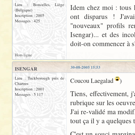
Lieu : Boncelles, Liège
Idem chez moi : tous l
(Belgique)
ont disparus ! J'ava
Inscription : 2005
Messages : 425
"nouveaux" profils re
Isengar)... et des in
doit-on commencer à s'
Hors ligne
30-08-2005 15:53
ISENGAR
Lieu : Tuckborough près de
Coucou Laegalad
)
Chartres
Inscription : 2001
Tiens, effectivement, j'
Messages : 5 117
rubrique sur les oeuvres
J'ai re-validé ma modi
tout ça il y a quelques 
C'est un souci margina