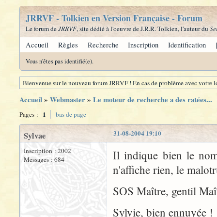
JRRVF - Tolkien en Version Française - Forum
Le forum de
JRRVF
, site dédié à l'oeuvre de J.R.R. Tolkien, l'auteur du
Se
Accueil
Règles
Recherche
Inscription
Identification
Vous n'êtes pas identifié(e).
Bienvenue sur le nouveau forum JRRVF ! En cas de problème avec votre lo
Accueil
»
Webmaster
»
Le moteur de recherche a des ratées...
1
Pages :
bas de page
31-08-2004 19:10
Sylvae
Inscription : 2002
Il indique bien le no
Messages : 684
n'affiche rien, le malotr
SOS Maître, gentil Maît
Sylvie, bien ennuyée !