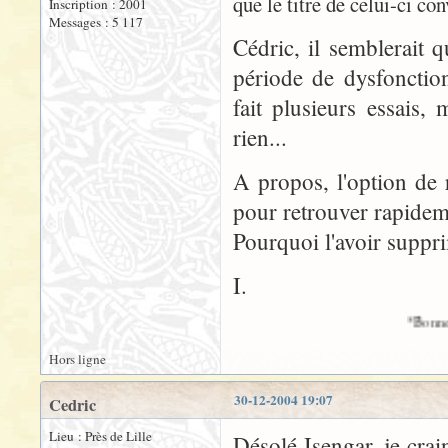
que le titre de celui-ci conv
Inscription : 2001
Messages : 5 117
Cédric, il semblerait
période de dysfonctionn
fait plusieurs essais
rien...
A propos, l'option de 
pour retrouver rapidem
Pourquoi l'avoir suppr
I.
*Bonnes fêtes à toutes et
Hors ligne
30-12-2004 19:07
Cedric
Lieu : Près de Lille
Désolé Isengar, je crain