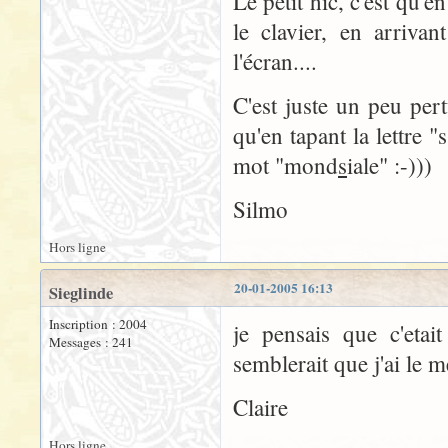
Le petit hic, c'est qu'
le clavier, en arrivan
l'écran....
C'est juste un peu per
qu'en tapant la lettre "
mot "mond
s
iale" :-)))
Silmo
Hors ligne
20-01-2005 16:13
Sieglinde
Inscription : 2004
je pensais que c'eta
Messages : 241
semblerait que j'ai le
Claire
Hors ligne