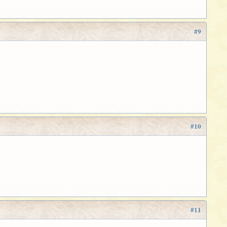
#9
#10
#11