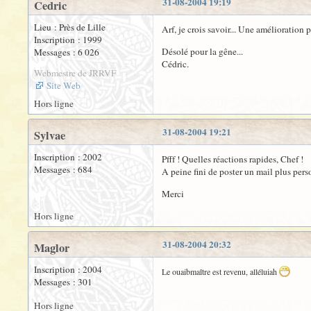
31-08-2004 19:19
Cedric
Lieu : Près de Lille
Arf, je crois savoir... Une amélioration 
Inscription : 1999
Désolé pour la gêne...
Messages : 6 026
Cédric.
Webmestre de JRRVF
Site Web
Hors ligne
31-08-2004 19:21
Sylvae
Inscription : 2002
Pfff ! Quelles réactions rapides, Chef !
Messages : 684
A peine fini de poster un mail plus perso
Merci
Hors ligne
31-08-2004 20:32
Maglor
Inscription : 2004
Le ouaibmaître est revenu, alléluiah
Messages : 301
Hors ligne