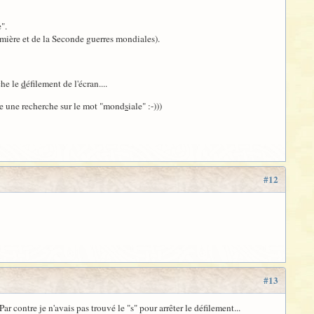
".
mière et de la Seconde guerres mondiales).
che le
d
éfilement de l'écran....
aire une recherche sur le mot "mond
s
iale" :-)))
#12
#13
ar contre je n'avais pas trouvé le "s" pour arrêter le défilement...