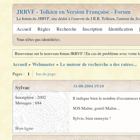
JRRVF - Tolkien en Version Française - Forum
Le forum de
JRRVF
, site dédié à l'oeuvre de J.R.R. Tolkien, l'auteur du
Se
Accueil
Règles
Recherche
Inscription
Identification
Vous n'êtes pas identifié(e).
Bienvenue sur le nouveau forum JRRVF ! En cas de problème avec votre lo
Accueil
»
Webmaster
»
Le moteur de recherche a des ratées...
1
Pages :
bas de page
31-08-2004 19:10
Sylvae
Inscription : 2002
Il indique bien le nombre d'occurences tr
Messages : 684
SOS Maître, gentil Maître...
Sylvie, bien ennuyée !
Hors ligne