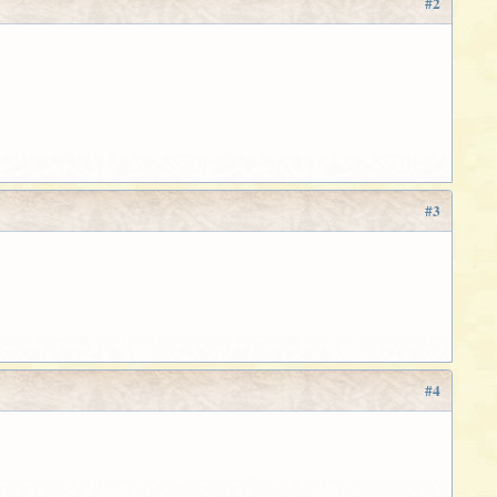
#2
#3
#4