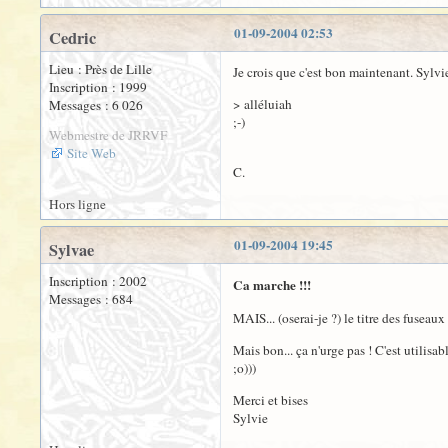
01-09-2004 02:53
Cedric
Lieu : Près de Lille
Je crois que c'est bon maintenant. Sylvi
Inscription : 1999
> alléluiah
Messages : 6 026
;-)
Webmestre de JRRVF
Site Web
C.
Hors ligne
01-09-2004 19:45
Sylvae
Inscription : 2002
Ca marche !!!
Messages : 684
MAIS... (oserai-je ?) le titre des fuseau
Mais bon... ça n'urge pas ! C'est utilisab
;o)))
Merci et bises
Sylvie