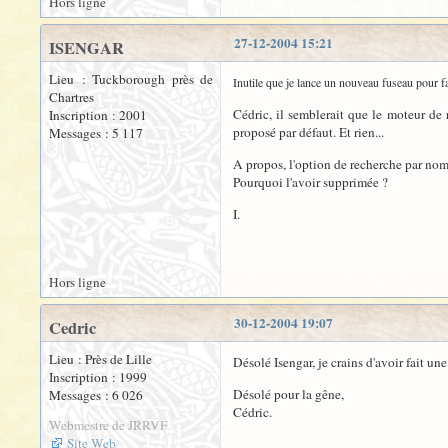
Hors ligne
27-12-2004 15:21
ISENGAR
Lieu : Tuckborough près de
Inutile que je lance un nouveau fuseau pour fair
Chartres
Cédric, il semblerait que le moteur de 
Inscription : 2001
proposé par défaut. Et rien...
Messages : 5 117
A propos, l'option de recherche par nom
Pourquoi l'avoir supprimée ?
I.
Hors ligne
30-12-2004 19:07
Cedric
Lieu : Près de Lille
Désolé Isengar, je crains d'avoir fait une
Inscription : 1999
Désolé pour la gêne,
Messages : 6 026
Cédric.
Webmestre de JRRVF
Site Web