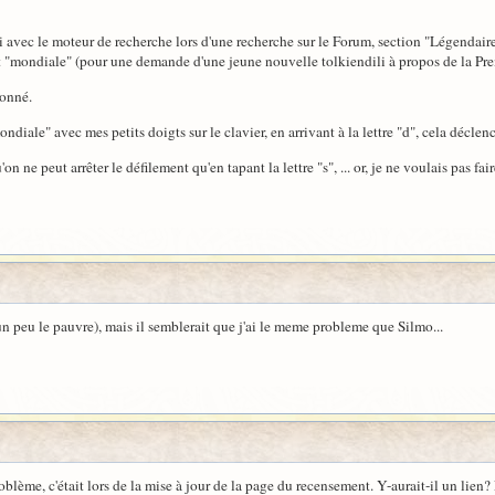
 avec le moteur de recherche lors d'une recherche sur le Forum, section "Légendaire
t "mondiale" (pour une demande d'une jeune nouvelle tolkiendili à propos de la Pre
ionné.
ondiale" avec mes petits doigts sur le clavier, en arrivant à la lettre "d", cela déclen
on ne peut arrêter le défilement qu'en tapant la lettre "s", ... or, je ne voulais pas f
 un peu le pauvre), mais il semblerait que j'ai le meme probleme que Silmo...
oblème, c'était lors de la mise à jour de la page du recensement. Y-aurait-il un lien? P