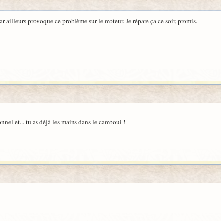
par ailleurs provoque ce problème sur le moteur. Je répare ça ce soir, promis.
nnel et... tu as déjà les mains dans le camboui !