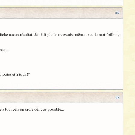
#7
iche aucun résultat. J'ai fait plusieurs essais, même avec le mot "bilbo",
récis.
 !*
#8
ets tout cela en ordre dès que possible...