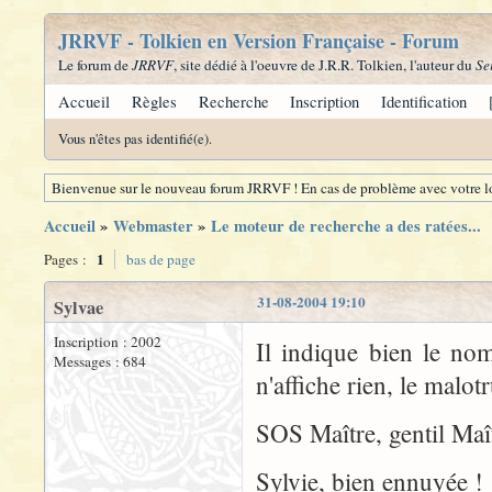
JRRVF - Tolkien en Version Française - Forum
Le forum de
JRRVF
, site dédié à l'oeuvre de J.R.R. Tolkien, l'auteur du
Se
Accueil
Règles
Recherche
Inscription
Identification
Vous n'êtes pas identifié(e).
Bienvenue sur le nouveau forum JRRVF ! En cas de problème avec votre lo
Accueil
»
Webmaster
»
Le moteur de recherche a des ratées...
1
Pages :
bas de page
31-08-2004 19:10
Sylvae
Inscription : 2002
Il indique bien le no
Messages : 684
n'affiche rien, le malotr
SOS Maître, gentil Maît
Sylvie, bien ennuyée !