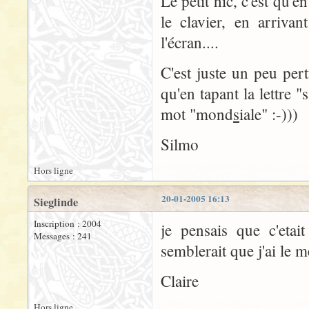
Le petit hic, c'est qu'
le clavier, en arrivan
l'écran....
C'est juste un peu per
qu'en tapant la lettre "
mot "mond
s
iale" :-)))
Silmo
Hors ligne
20-01-2005 16:13
Sieglinde
Inscription : 2004
je pensais que c'eta
Messages : 241
semblerait que j'ai le
Claire
Hors ligne