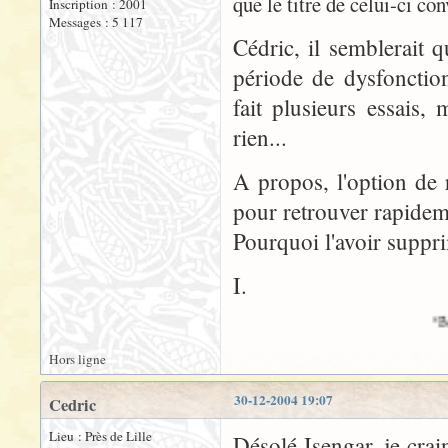
que le titre de celui-ci conv
Inscription : 2001
Messages : 5 117
Cédric, il semblerait
période de dysfonctionn
fait plusieurs essais
rien...
A propos, l'option de 
pour retrouver rapidem
Pourquoi l'avoir suppr
I.
*Bonnes fêtes à 
Hors ligne
30-12-2004 19:07
Cedric
Lieu : Près de Lille
Désolé Isengar, je crain