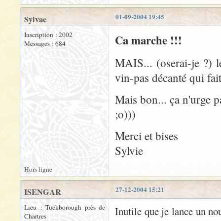
01-09-2004 19:45
Sylvae
Inscription : 2002
Ca marche !!!
Messages : 684
MAIS... (oserai-je ?) 
vin-pas décanté qui fait
Mais bon... ça n'urge pa
;o)))
Merci et bises
Sylvie
Hors ligne
27-12-2004 15:21
ISENGAR
Lieu : Tuckborough près de
Inutile que je lance un no
Chartres