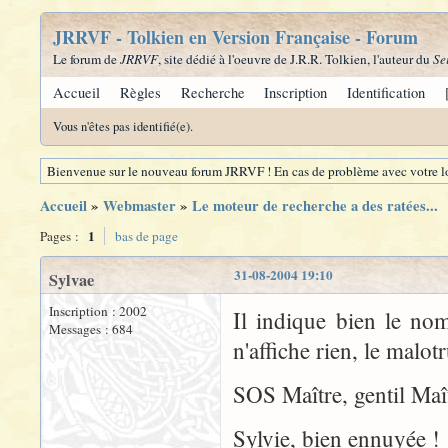
JRRVF - Tolkien en Version Française - Forum
Le forum de
JRRVF
, site dédié à l'oeuvre de J.R.R. Tolkien, l'auteur du
Se
Accueil
Règles
Recherche
Inscription
Identification
Vous n'êtes pas identifié(e).
Bienvenue sur le nouveau forum JRRVF ! En cas de problème avec votre lo
Accueil
»
Webmaster
»
Le moteur de recherche a des ratées...
1
Pages :
bas de page
31-08-2004 19:10
Sylvae
Inscription : 2002
Il indique bien le no
Messages : 684
n'affiche rien, le malotr
SOS Maître, gentil Maît
Sylvie, bien ennuyée !