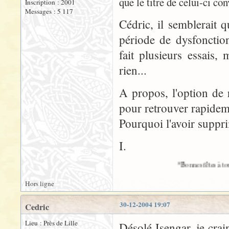
que le titre de celui-ci conv
Inscription : 2001
Messages : 5 117
Cédric, il semblerait
période de dysfonctionn
fait plusieurs essais
rien...
A propos, l'option de 
pour retrouver rapidem
Pourquoi l'avoir suppr
I.
*Bonnes fêtes à toutes et à tous !*
Hors ligne
30-12-2004 19:07
Cedric
Lieu : Près de Lille
Désolé Isengar, je crain