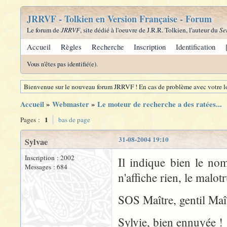
JRRVF - Tolkien en Version Française - Forum
Le forum de
JRRVF
, site dédié à l'oeuvre de J.R.R. Tolkien, l'auteur du
Se
Accueil
Règles
Recherche
Inscription
Identification
Vous n'êtes pas identifié(e).
Bienvenue sur le nouveau forum JRRVF ! En cas de problème avec votre lo
Accueil
»
Webmaster
»
Le moteur de recherche a des ratées...
1
Pages :
bas de page
31-08-2004 19:10
Sylvae
Inscription : 2002
Il indique bien le no
Messages : 684
n'affiche rien, le malotr
SOS Maître, gentil Maît
Sylvie, bien ennuyée !