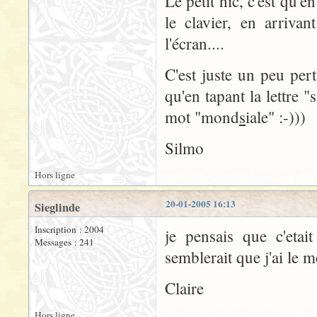
Le petit hic, c'est qu'
le clavier, en arrivan
l'écran....
C'est juste un peu per
qu'en tapant la lettre "
mot "mond
s
iale" :-)))
Silmo
Hors ligne
20-01-2005 16:13
Sieglinde
Inscription : 2004
je pensais que c'eta
Messages : 241
semblerait que j'ai le
Claire
Hors ligne