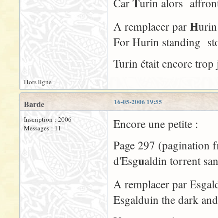
T
Car
urin alors affron
H
A remplacer par
urin
For Hurin standing s
Turin était encore trop 
Hors ligne
16-05-2006 19:55
Barde
Inscription : 2006
Encore une petite :
Messages : 11
Page 297 (pagination fr
u
d'Esg
aldin torrent sa
A remplacer par Esgal
Esgalduin the dark and