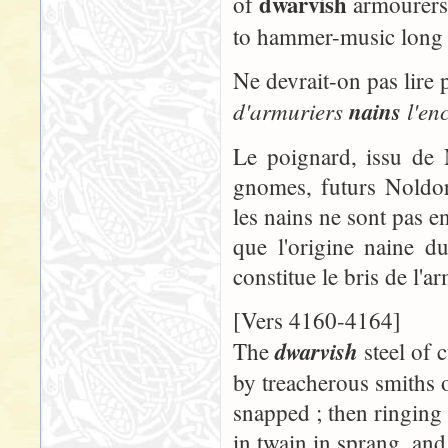
dwarvish
of
armourers
to hammer-music long
Ne devrait-on pas lire
d'armuriers
nains
l'en
Le poignard, issu de 
gnomes, futurs Noldor
les nains ne sont pas en
que l'origine naine d
constitue le bris de l'
[Vers 4160-4164]
dwarvish
The
steel of 
by treacherous smiths
snapped ; then ringing
in twain in sprang, and 