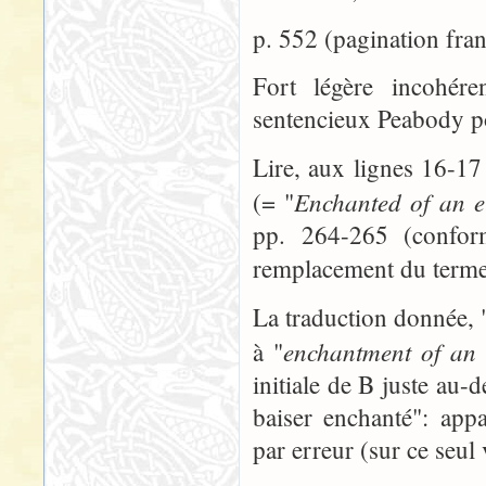
p. 552 (pagination fran
Fort légère incohére
sentencieux Peabody po
Lire, aux lignes 16-17
Enchanted of an el
(= "
pp. 264-265 (conformé
remplacement du term
La traduction donnée, 
enchantment of an e
à "
initiale de B juste au-d
baiser enchanté": app
par erreur (sur ce seul 