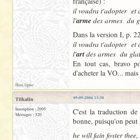
française) :
il voudra t'adopter et 
l'
arme
des armes du gla
Dans la version I, p. 2
il voudra t'adopter et 
l'
art
des armes du glaiv
En tout cas, bravo p
d'acheter la VO... mais 
Hors ligne
09-09-2006 13:30
Tilkalin
Inscription : 2005
C'est la traduction de
Messages : 320
bonne, puisqu'on peut l
he will fain foster thee