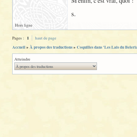
M'enfin, c'est vrai, quoi !
s.
Hors ligne
1
Pages :
haut de page
Accueil
»
À propos des traductions
»
Coquilles dans 'Les Lais du Beleri
Atteindre