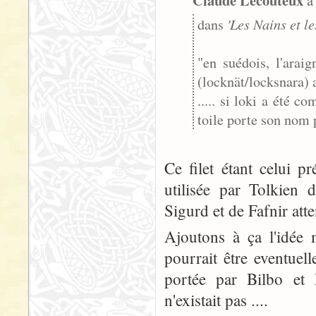
Claude Lecouteux
a 
'Les Nains et l
dans
"en suédois, l'araig
(locknät/locksnara) a
..... si loki a été 
toile porte son nom p
Ce filet étant celui p
utilisée par Tolkien 
Sigurd et de Fafnir atte
Ajoutons à ça l'idée 
pourrait être eventuel
portée par Bilbo et 
n'existait pas ....