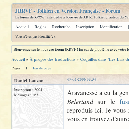
JRRVF - Tolkien en Version Française - Forum
Le forum de
JRRVF
, site dédié à l'oeuvre de J.R.R. Tolkien, l'auteur du
Se
Accueil
Règles
Recherche
Inscription
Identification
Vous n'êtes pas identifié(e).
Bienvenue sur le nouveau forum JRRVF ! En cas de problème avec votre lo
Accueil
»
À propos des traductions
»
Coquilles dans 'Les Lais d
1
Pages :
bas de page
09-05-2006 03:34
Daniel Lauzon
Inscription : 2004
Aravanessë a eu la gen
Messages : 167
Beleriand
sur le
fus
reproduis ici. Je vous 
vous en trouvez d'autre