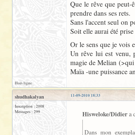
Que le rêve que peut-êt
prendre dans ses rets.
Sans l'accent seul on p
Soit elle aurai été pris
Or le sens que je vois e
Un rêve lui est venu, 
magie de Melian (>qui 
Maïa -une puissance ang
Hors ligne
11-09-2010 18:33
shudhakalyan
Inscription : 2008
Messages : 299
Hisweloke/Didier
a d
Dans mon exemplair