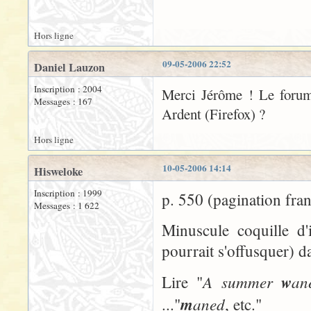
Hors ligne
09-05-2006 22:52
Daniel Lauzon
Inscription : 2004
Merci Jérôme ! Le forum 
Messages : 167
Ardent (Firefox) ?
Hors ligne
10-05-2006 14:14
Hisweloke
Inscription : 1999
p. 550 (pagination fran
Messages : 1 622
Minuscule coquille d'
pourrait s'offusquer) da
A summer
w
an
Lire "
m
aned
..."
, etc."