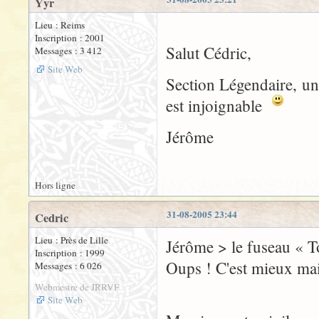
Yyr
Lieu : Reims
Inscription : 2001
Salut Cédric,
Messages : 3 412
Site Web
Section Légendaire, u
est injoignable
Jérôme
Hors ligne
31-08-2005 23:44
Cedric
Lieu : Près de Lille
Jérôme > le fuseau « T
Inscription : 1999
Oups ! C'est mieux ma
Messages : 6 026
Webmestre de JRRVF
Site Web