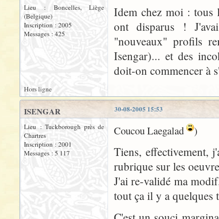
Lieu : Boncelles, Liège
Idem chez moi : tous l
(Belgique)
ont disparus ! J'ava
Inscription : 2005
Messages : 425
"nouveaux" profils re
Isengar)... et des in
doit-on commencer à s'
Hors ligne
30-08-2005 15:53
ISENGAR
Lieu : Tuckborough près de
Coucou Laegalad
)
Chartres
Inscription : 2001
Tiens, effectivement, j'
Messages : 5 117
rubrique sur les oeuvres
J'ai re-validé ma modi
tout ça il y a quelques 
C'est un souci margina