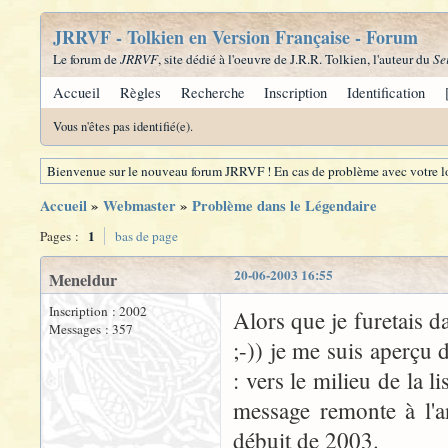
JRRVF - Tolkien en Version Française - Forum
Le forum de
JRRVF
, site dédié à l'oeuvre de J.R.R. Tolkien, l'auteur du
Se
Accueil
Règles
Recherche
Inscription
Identification
Vous n'êtes pas identifié(e).
Bienvenue sur le nouveau forum JRRVF ! En cas de problème avec votre lo
Accueil
»
Webmaster
»
Problème dans le Légendaire
1
Pages :
bas de page
20-06-2003 16:55
Meneldur
Inscription : 2002
Alors que je furetais 
Messages : 357
;-)) je me suis aperçu
: vers le milieu de la 
message remonte à l'a
débuit de 2003.