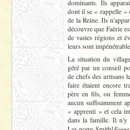
dominants. Ils appara
dont il se « rappelle »
de la Reine. Ils n'appar
découvre que Faërie es
de vastes régions et 
leurs sont impénétrable
La situation du villa
géré par un conseil p
de chefs des artisans l
faire étaient encore t
père en fils, ou femme
aucun suffisamment ap
« apprenti » et cela i
dans la famille. Il n'
Forge
Les noms Smith
[