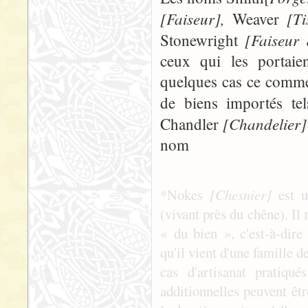
[Faiseur],
[Ti
Weaver
[Faiseur 
Stonewright
ceux qui les portaien
quelques cas ce commer
de biens importés te
[Chandelier
Chandler
nom
*Nokes
[Chesnier]
est 
(vivant près du chêne). Il 
« du bien », c'est-à-dire
qu'il vient d'une famille d
cas d'artisanat pratiqué
additionnelles peuvent êtr