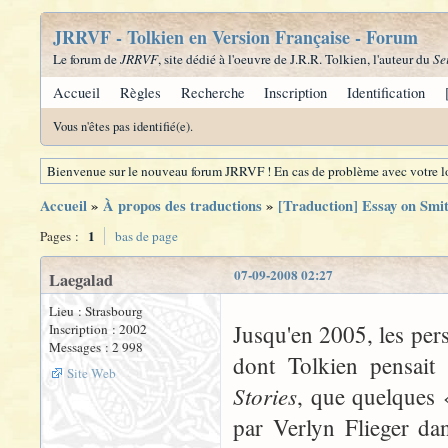
JRRVF - Tolkien en Version Française - Forum
Le forum de
JRRVF
, site dédié à l'oeuvre de J.R.R. Tolkien, l'auteur du
Se
Accueil
Règles
Recherche
Inscription
Identification
Vous n'êtes pas identifié(e).
Bienvenue sur le nouveau forum JRRVF ! En cas de problème avec votre lo
Accueil
»
À propos des traductions
»
[Traduction] Essay on Smi
1
Pages :
bas de page
07-09-2008 02:27
Laegalad
Lieu : Strasbourg
Jusqu'en 2005, les pers
Inscription : 2002
Messages : 2 998
dont Tolkien pensait 
Site Web
Stories
, que quelques «
par Verlyn Flieger d