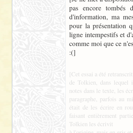
pas encore tombés d
d'information, ma mes
pour la présentation 
ligne intempestifs et 
comme moi que ce n'est 
:(]
[Cet essai a été retranscr
de Tolkien, dans lequel 
notes dans le texte, les é
paragraphe, parfois au mi
était de les écrire en ro
faisant entièrement parti
Tolkien les écrivit
à l'origine, mais en gris et