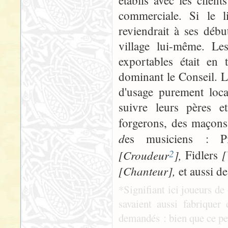
établis avec les client
commerciale. Si le li
reviendrait à ses débu
village lui-même. Les
exportables était en 
dominant le Conseil. 
d'usage purement loca
suivre leurs pères e
forgerons, des maçons 
d
es musiciens : Pi
2
[Croudeur
],
[
Fidlers
[Chanteur],
et aussi d
*Signifiant ici joueurs de
savaient aussi fabriquer
demandés : bien que ce pet