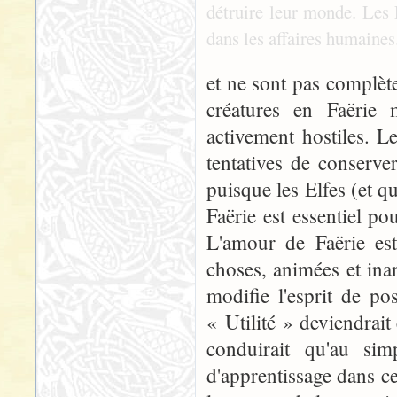
détruire leur monde. Les 
dans les affaires humaines
et ne sont pas complèt
créatures en Faëri
activement hostiles. L
tentatives de conserve
puisque les Elfes (et 
Faërie est essentiel 
L'amour de Faërie est
choses, animées et ina
modifie l'esprit de p
« Utilité » deviendrait 
conduirait qu'au sim
d'apprentissage dans c