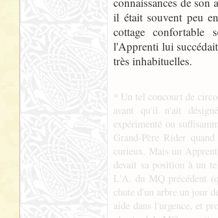
connaissances de son ap
il était souvent peu e
cottage confortable s
l'Apprenti lui succédai
très inhabituelles.
* Un tel concourt de circo
avant qu'il n'ait désig
expérimenté ou suffisamm
Grand-Père Rider quand 
curieux. Mais un Apprenti 
devait sa position à un te
L'A. du MQ précédent (qui
chute d'un arbre un jour de
aide dans l'urgence, et pr