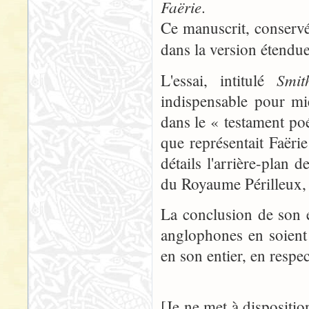
Faërie
.
Ce manuscrit, conservé 
dans la version étendu
Smi
L'essai, intitulé
indispensable pour mi
dans le « testament po
que représentait Faëri
détails l'arrière-plan 
du Royaume Périlleux, c
La conclusion de son e
anglophones en soient 
en son entier, en respec
[Je ne met à dispositio