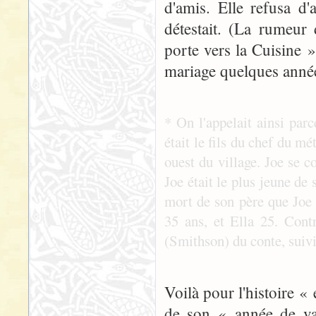
d'amis. Elle refusa d'
détestait. (La rumeur
porte vers la Cuisine »
mariage quelques année
* On l'appelait ainsi parc
était le fils du chef du mé
ouest du village. Joe se c
Joe était le plus jeune de 
mort de son père que Joe p
35 ans, et Ella 25. Cont
(Smithson) du conte, suivi 
Voilà pour l'histoire «
de son « année de va