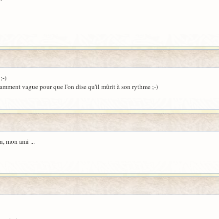
;-)
samment vague pour que l'on dise qu'il mûrit à son rythme ;-)
n, mon ami ...