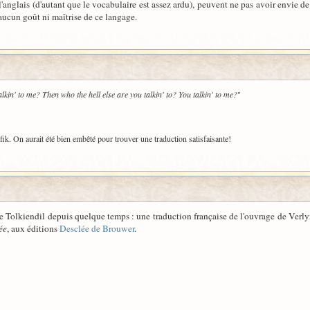
l'anglais (d'autant que le vocabulaire est assez ardu), peuvent ne pas avoir envie de
 aucun goût ni maîtrise de ce langage.
alkin' to me? Then who the hell else are you talkin' to? You talkin' to me?
"
elfik. On aurait été bien embêté pour trouver une traduction satisfaisante!
de Tolkiendil depuis quelque temps : une traduction française de l'ouvrage de Verly
ée
, aux éditions
Desclée de Brouwer
.