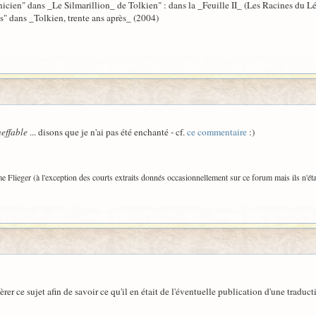
onicien" dans _Le Silmarillion_ de Tolkien" : dans la _Feuille II_ (Les Racines du 
s" dans _Tolkien, trente ans après_ (2004)
effable
... disons que je n'ai pas été enchanté - cf.
ce commentaire
:)
e Flieger (à l'exception des courts extraits donnés occasionnellement sur ce forum mais ils n'étai
er ce sujet afin de savoir ce qu'il en était de l'éventuelle publication d'une traduct
.