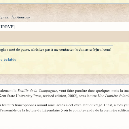
igneur des Anneaux
.
[JRRVF]
gin / mot de passe, n'hésitez pas à me contacter (webmaster@jrrvf.com)
e éclatée
galement la
Feuille de la Compagnie
, vont faire paraître dans quelques mois la tr
ent State University Press, revised edition, 2002), sous le titre
Une Lumière éclaté
Les lecteurs francophones auront ainsi accès à cet excellent ouvrage. C’est, à mes ye
 l’ensemble de la lecture du Légendaire (voir le compte-rendu de la première éditio