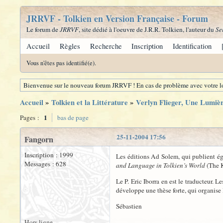
JRRVF - Tolkien en Version Française - Forum
Le forum de
JRRVF
, site dédié à l'oeuvre de J.R.R. Tolkien, l'auteur du
Se
Accueil
Règles
Recherche
Inscription
Identification
Vous n'êtes pas identifié(e).
Bienvenue sur le nouveau forum JRRVF ! En cas de problème avec votre lo
Accueil
»
Tolkien et la Littérature
»
Verlyn Flieger, Une Lumièr
1
Pages :
bas de page
25-11-2004 17:56
Fangorn
Inscription : 1999
Les éditions Ad Solem, qui publient é
Messages : 628
and Language in Tolkien’s World
(The K
Le P. Eric Iborra en est le traducteur. 
développe une thèse forte, qui organise
Sébastien
Hors ligne