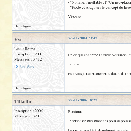
- "Nommer l'ineffable : l' "Un néo-plat
- "Frodo et Aragorn : le concept du héro
Vincent
Hors ligne
26-11-2004 23:47
Yyr
Lieu : Reims
Inscription : 2001
En ce qui concerne l'article
Nommer l'In
Messages : 3 412
Jérôme
Site Web
PS : Mais je n'ai encore rien lu d'autre de Dam
Hors ligne
28-11-2006 18:27
Tilkalin
Inscription : 2005
Bonjour,
Messages : 320
Je retrousse mes manches pour dépoussièr
Le projet a-t-il été abandonné, reporté ?.