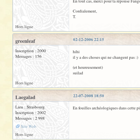
En tout cas, merci pour ta réponse Fango
Cordialement,
T.
Hors ligne
02-12-2006 22:15
greenleaf
Inscription : 2000
hihi
Messages : 156
il y a des choses qui ne changent pas :)
(et heureusement)
suilad
Hors ligne
22-07-2008 18:50
Laegalad
Lieu : Strasbourg
En fouilles archéologiques dans cette pi
Inscription : 2002
Messages : 2 998
Site Web
Hors ligne