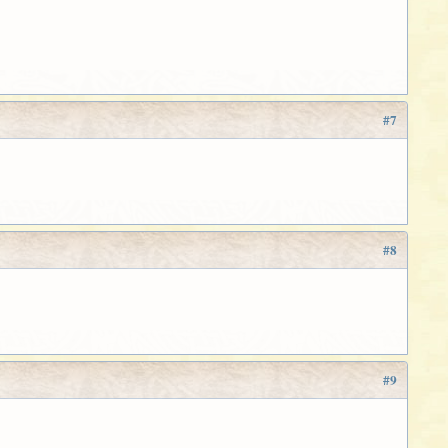
#7
#8
#9