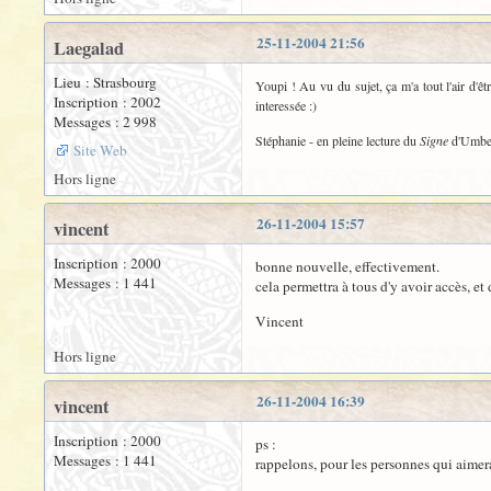
25-11-2004 21:56
Laegalad
Lieu : Strasbourg
Youpi ! Au vu du sujet, ça m'a tout l'air d'êtr
Inscription : 2002
interessée :)
Messages : 2 998
Stéphanie - en pleine lecture du
Signe
d'Umbert
Site Web
Hors ligne
26-11-2004 15:57
vincent
Inscription : 2000
bonne nouvelle, effectivement.
Messages : 1 441
cela permettra à tous d'y avoir accès, et 
Vincent
Hors ligne
26-11-2004 16:39
vincent
Inscription : 2000
ps :
Messages : 1 441
rappelons, pour les personnes qui aimera