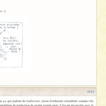
s :)]
#153
me ça, qui parlent de
traduction
, chose d'ordinaire considérée comme vile
t problème de traduction de quatre grands mots. Cela me réconcilie avec la