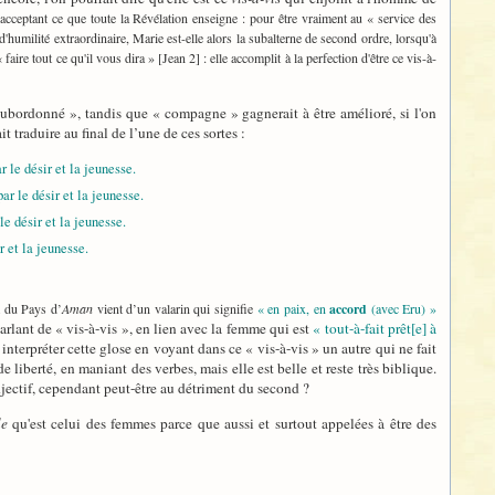
 acceptant ce que toute la Révélation enseigne : pour être vraiment au « service des
d'humilité extraordinaire, Marie est-elle alors la subalterne de second ordre, lorsqu'à
faire tout ce qu'il vous dira » [Jean 2] : elle accomplit à la perfection d'être ce vis-à-
 subordonné », tandis que « compagne » gagnerait à être amélioré, si l'on
t traduire au final de l’une de ces sortes :
 le désir et la jeunesse.
r le désir et la jeunesse.
e désir et la jeunesse.
 et la jeunesse.
m du Pays d’
Aman
vient d’un valarin qui signifie
« en paix, en
accord
(avec Eru) »
rlant de « vis-à-vis », en lien avec la femme qui est
« tout-à-fait prêt[e] à
interpréter cette glose en voyant dans ce « vis-à-vis » un autre qui ne fait
iberté, en maniant des verbes, mais elle est belle et reste très biblique.
djectif, cependant peut-être au détriment du second ?
le
qu'est celui des femmes parce que aussi et surtout appelées à être des