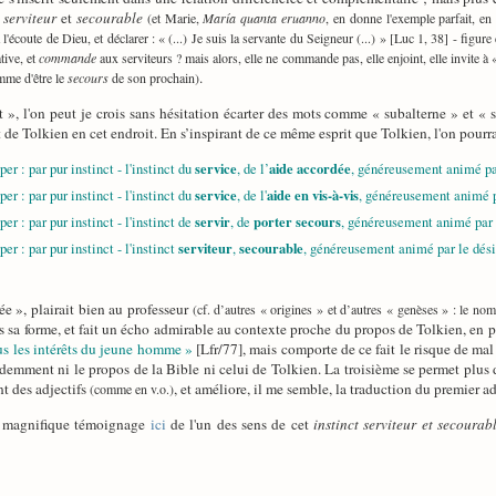
e
serviteur
et
secourable
(et Marie,
María quanta eruanno
, en donne l'exemple parfait, en
écoute de Dieu, et déclarer : « (...) Je suis la servante du Seigneur (...) » [Luc 1, 38] - figure 
tive, et
commande
aux serviteurs ? mais alors, elle ne commande pas, elle enjoint, elle invite à « 
.
mme d'être le
secours
de son prochain)
t », l'on peut je crois sans hésitation écarter des mots comme « subalterne » et «
rit de Tolkien en cet endroit. En s’inspirant de ce même esprit que Tolkien, l'on pourrai
service
aide accordée
er : par pur instinct - l'instinct du
, de l’
, généreusement animé par
service
aide en vis-à-vis
er : par pur instinct - l'instinct du
, de l'
, généreusement animé pa
servir
porter secours
er : par pur instinct - l'instinct de
, de
, généreusement animé par l
serviteur
secourable
er : par pur instinct - l'instinct
,
, généreusement animé par le désir
ée », plairait bien au professeur
(cf. d’autres « origines » et d’autres « genèses » : le no
s sa forme, et fait un écho admirable au contexte proche du propos de Tolkien, en pa
ous les intérêts du jeune homme »
[Lfr/77], mais comporte de ce fait le risque de mal 
mment ni le propos de la Bible ni celui de Tolkien. La troisième se permet plus de l
nt des adjectifs
, et améliore, il me semble, la traduction du premier a
(comme en v.o.)
e magnifique témoignage
ici
de l'un des sens de cet
instinct serviteur et secourab