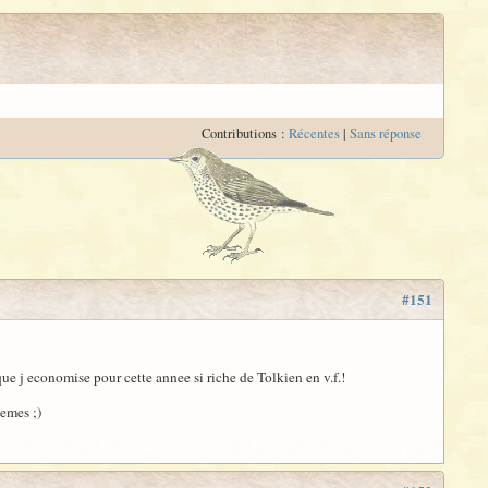
Contributions :
Récentes
|
Sans réponse
#151
 que j economise pour cette annee si riche de Tolkien en v.f.!
lemes ;)