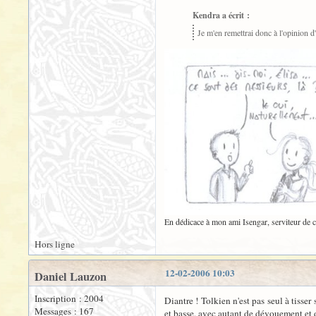
Kendra a écrit :
Je m'en remettrai donc à l'opinion d'
En dédicace à mon ami Isengar, serviteur de 
Hors ligne
12-02-2006 10:03
Daniel Lauzon
Inscription : 2004
Diantre ! Tolkien n'est pas seul à tisse
Messages : 167
et basse, avec autant de dévouement et d