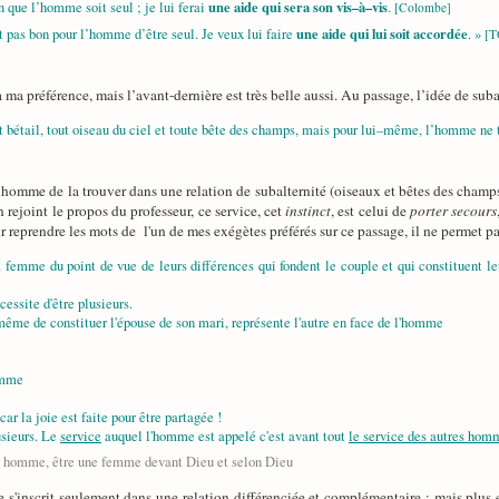
une aide qui sera son vis–à–vis
on que l’homme soit seul ; je lui ferai
.
[Colombe]
une aide qui lui soit accordée
 pas bon pour l’homme d’être seul. Je veux lui faire
. »
[T
 ma préférence, mais l’avant-dernière est très belle aussi. Au passage, l’idée de suba
 bétail, tout oiseau du ciel et toute bête des champs, mais pour lui–même, l’homme ne t
l’homme de la trouver dans une relation de subalternité (oiseaux et bêtes des champs)
 rejoint le propos du professeur, ce service, cet
instinct
, est celui de
porter secours
ur reprendre les mots de l'un de mes exégètes préférés sur ce passage, il ne permet 
 la femme du point de vue de leurs différences qui fondent le couple et qui constituen
cessite d'être plusieurs.
me de constituer l'épouse de son mari, représente l'autre en face de l'homme
homme
 car la joie est faite pour être partagée !
usieurs. Le
service
auquel l'homme est appelé c'est avant tout
le service des autres homm
un homme, être une femme devant Dieu et selon Dieu
 s'inscrit seulement dans une relation différenciée et complémentaire ; mais plus e