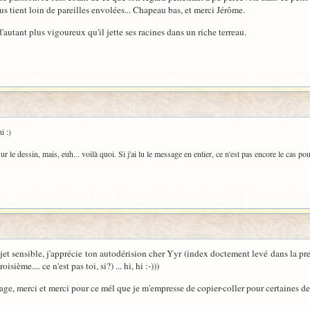
us tient loin de pareilles envolées... Chapeau bas, et merci Jérôme.
d'autant plus vigoureux qu'il jette ses racines dans un riche terreau.
i :)
 le dessin, mais, euh... voilà quoi. Si j'ai lu le message en entier, ce n'est pas encore le cas po
jet sensible, j'apprécie ton autodérision cher Yyr (index doctement levé dans la pre
sième.... ce n'est pas toi, si?) ... hi, hi :-)))
age, merci et merci pour ce mél que je m'empresse de copier-coller pour certaines de