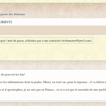
igneur des Anneaux
.
[JRRVF]
gin / mot de passe, n'hésitez pas à me contacter (webmaster@jrrvf.com)
e de pouvoir les lire!
ve les informations dont tu parles. Merci, en tout cas, pour la reponse... il va falloir
et d apostrophes, je ne suis pas en France... et ce n est que le moindre de mes prob