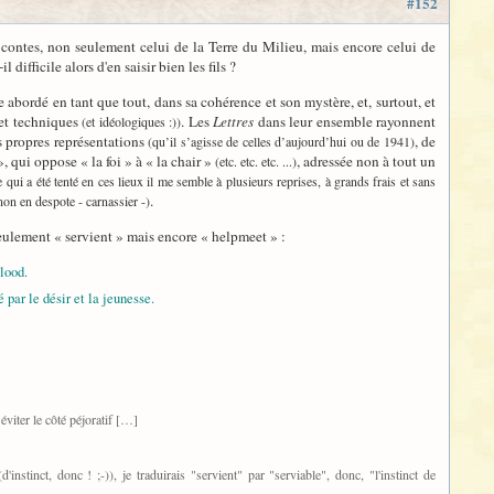
#152
s contes, non seulement celui de la Terre du Milieu, mais encore celui de
ifficile alors d'en saisir bien les fils ?
 abordé en tant que tout, dans sa cohérence et son mystère, et, surtout, et
 et techniques
. Les
Lettres
dans leur ensemble rayonnent
(et idéologiques :))
os propres représentations
, de
(qu’il s’agisse de celles d’aujourd’hui ou de 1941)
, qui oppose « la foi » à « la chair »
, adressée non à tout un
(etc. etc. etc. ...)
e qui a été tenté en ces lieux il me semble à plusieurs reprises, à grands frais et sans
.
 non en despote - carnassier -)
 seulement « servient » mais encore « helpmeet » :
lood.
par le désir et la jeunesse.
éviter le côté péjoratif […]
stinct, donc ! ;-)), je traduirais "servient" par "serviable", donc, "l'instinct de