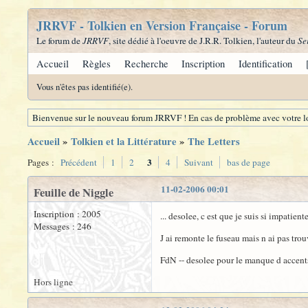
JRRVF - Tolkien en Version Française - Forum
Le forum de
JRRVF
, site dédié à l'oeuvre de J.R.R. Tolkien, l'auteur du
Se
Accueil
Règles
Recherche
Inscription
Identification
Vous n'êtes pas identifié(e).
Bienvenue sur le nouveau forum JRRVF ! En cas de problème avec votre lo
Accueil
»
Tolkien et la Littérature
»
The Letters
3
Pages :
Précédent
1
2
4
Suivant
bas de page
11-02-2006 00:01
Feuille de Niggle
Inscription : 2005
... desolee, c est que je suis si impatient
Messages : 246
J ai remonte le fuseau mais n ai pas trou
FdN -- desolee pour le manque d accents 
Hors ligne