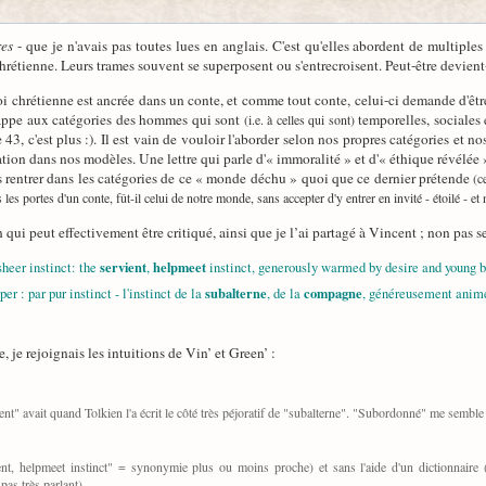
res
- que je n'avais pas toutes lues en anglais. C'est qu'elles abordent de multiple
rétienne. Leurs trames souvent se superposent ou s'entrecroisent. Peut-être devient-il d
foi chrétienne est ancrée dans un conte, et comme tout conte, celui-ci demande d'être
appe aux catégories des hommes qui sont
temporelles, sociales
(i.e. à celles qui sont)
e 43, c'est plus :). Il est vain de vouloir l'aborder selon nos propres catégories et n
ication dans nos modèles. Une lettre qui parle d'« immoralité » et d'« éthique révélée »
s rentrer dans les catégories de ce « monde déchu » quoi que ce dernier prétende
(c
as les portes d'un conte, fût-il celui de notre monde, sans accepter d'y entrer en invité - étoilé - et
on qui peut effectivement être critiqué, ainsi que je l’ai partagé à Vincent ; non pas
servient
helpmeet
sheer instinct: the
,
instinct, generously warmed by desire and young b
subalterne
compagne
r : par pur instinct - l'instinct de la
, de la
, généreusement animé 
 je rejoignais les intuitions de Vin’ et Green’ :
ient" avait quand Tolkien l'a écrit le côté très péjoratif de "subalterne". "Subordonné" me semble 
t, helpmeet instinct" = synonymie plus ou moins proche) et sans l'aide d'un dictionnaire (d'in
 pas très parlant).