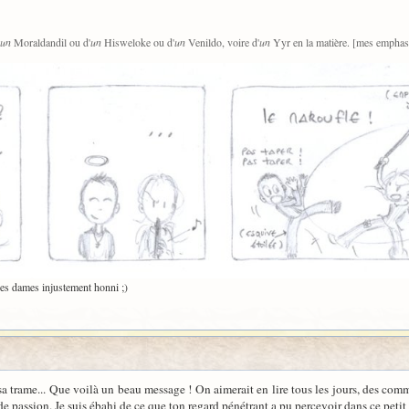
un
Moraldandil ou d'
un
Hisweloke ou d'
un
Venildo, voire d'
un
Yyr en la matière. [mes emphase
ces dames injustement honni ;)
r sa trame... Que voilà un beau message ! On aimerait en lire tous les jours, des com
e passion. Je suis ébahi de ce que ton regard pénétrant a pu percevoir dans ce peti