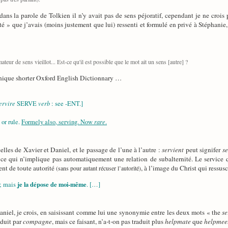
dans la parole de Tolkien il n’y avait pas de sens péjoratif, cependant je ne crois 
ité » que j’avais (moins justement que lui) ressenti et formulé en privé à Stéphanie,
ur de sens vieillot... Est-ce qu'il est possible que le mot ait un sens [autre] ?
thique shorter Oxford English Dictionnary …
ervire
verb
SERVE
: see -ENT.]
rare
 or rule.
Formely also, serving. Now
.
lles de Xavier et Daniel, et le passage de l’une à l’autre :
servient
peut signifer
s
t ce qui n’implique pas automatiquement une relation de subalternité. Le service q
nt de toute autorité
, à l’image du Christ qui ressusc
(sans pour autant récuser l’autorité)
je la dépose de moi-même
 ; mais
. […]
Daniel, je crois, en saisissant comme lui une synonymie entre les deux mots « the
se
aduit par
compagne
, mais ce faisant, n’a-t-on pas traduit plus
helpmate
que
helpmee