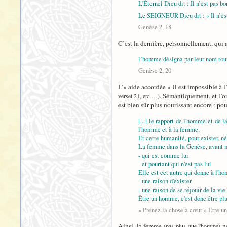
L’Éternel Dieu dit : Il n’est pas b
Le SEIGNEUR Dieu dit : « Il n’est
Genèse 2, 18
C’est la dernière, personnellement, qui a
l’homme désigna par leur nom tout
Genèse 2, 20
L’« aide accordée » il est impossible à 
. Sémantiquement, et l’on
verset 21, etc …)
est bien sûr plus nourissant encore : po
[...] le rapport de l'homme et de
l'homme et à la femme.
Et cette humanité, pour exister, né
La femme dans la Genèse, avant mê
- qui est comme lui
- et pourtant qui n'est pas lui
Elle est cet autre qui donne à l'
- une raison d'exister
- une raison de se réjouir de la vie
Être un homme, c'est donc être pl
« Prenez la chose à cœur » Être 
Ainsi, la femme
ne
(pas plus que l'homme)