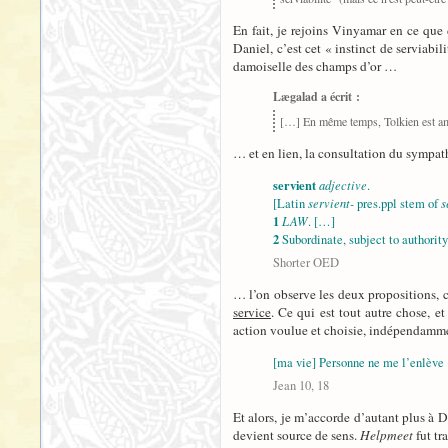
En fait, je rejoins Vinyamar en ce que 
Daniel, c’est cet « instinct de serviabil
damoiselle des champs d’or …
Lægalad a écrit :
[…] En même temps, Tolkien est amate
… et en lien, la consultation du sympa
servient
adjective
.
servient-
s
[Latin
pres.ppl stem of
1
LAW
. […]
2
Subordinate, subject to authority
Shorter OED
… l’on observe les deux propositions, ce
service
. Ce qui est tout autre chose, e
action voulue et choisie, indépendamme
[ma vie] Personne ne me l’enlève
Jean 10, 18
Et alors, je m’accorde d’autant plus à 
devient source de sens.
Helpmeet
fut tr