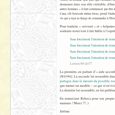
demeurer dans son rôle véritable, d'êtr
autres hommes » il faut commencer par être à l'
Cana,
elle
bouscule même Jésus, prend l'initia
vis qui a reçu la charge de commander à l'Ho
Pour traduire « servient » et « helpmee
souhaite rester tout à fait fidèle à l’esp
Sans forcément l'intention de tromp
Sans forcément l'intention de tromp
Sans forcément l'intention de tromp
Sans forcément l'intention de tromp
Letters/49-(fr)77
La première, en parlant d’« aide accord
. La seconde lui ressemble dan
[WJ/399])
partager, dans la mesure du possible, t
que mimer un modèle – ce qui n’est évide
La dernière lui ressemble, en lui préféra
En remerciant Rebeca pour son propr
mamans ! Merci !!! :)
Jérôme