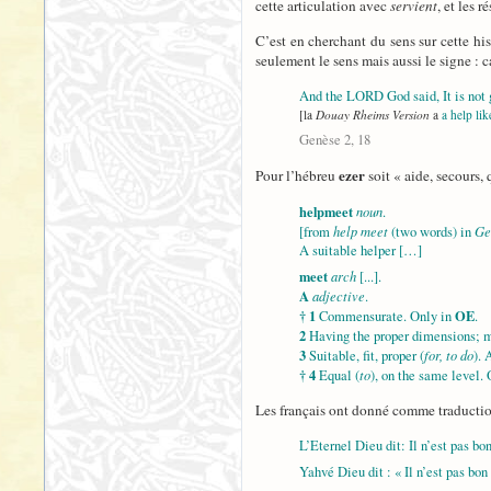
cette articulation avec
servient
, et les 
C’est en cherchant du sens sur cette hi
seulement le sens mais aussi le signe : 
And the LORD God said, It is not 
[la
Douay Rheims Version
a
a help lik
Genèse 2, 18
ezer
Pour l’hébreu
soit « aide, secours,
helpmeet
noun
.
help meet
Ge
[from
(two words) in
A suitable helper […]
meet
arch
[...].
A
adjective
.
† 1
OE
Commensurate. Only in
.
2
Having the proper dimensions; ma
3
for, to do
Suitable, fit, proper (
). 
† 4
to
Equal (
), on the same level.
Les français ont donné comme traductio
L’Eternel Dieu dit: Il n’est pas bo
Yahvé Dieu dit : « Il n’est pas bon