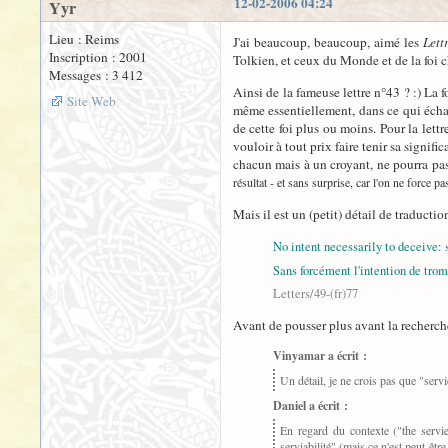
12-02-2006 04:24
Yyr
Lieu : Reims
J'ai beaucoup, beaucoup, aimé les
Lett
Inscription : 2001
Tolkien, et ceux du Monde et de la foi ch
Messages : 3 412
Ainsi de la fameuse lettre n°43 ? :) La 
Site Web
même essentiellement, dans ce qui éch
de cette foi plus ou moins. Pour la lettr
vouloir à tout prix faire tenir sa signif
chacun mais à un croyant, ne pourra pa
résultat - et sans surprise, car l'on ne force p
Mais il est un (petit) détail de traducti
No intent necessarily to deceive: 
Sans forcément l'intention de trompe
Letters/49-(fr)77
Avant de pousser plus avant la recherche,
Vinyamar a écrit :
Un détail, je ne crois pas que "serv
Daniel a écrit :
En regard du contexte ("the servien
serviabilité" (mais ce n'est peut-être