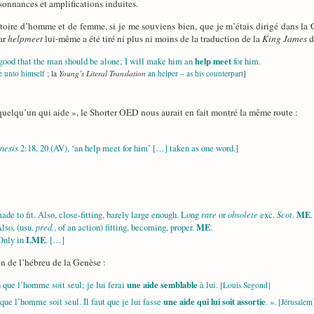
résonnances et amplifications induites.
stoire d’homme et de femme, si je me souviens bien, que je m’étais dirigé dans la 
car
helpmeet
lui-même a été tiré ni plus ni moins de la traduction de la
King James
d
help meet
good that the man should be alone; I will make him an
for him.
e unto himself
; la
Young’s Literal Translation
an helper – as his counterpart
]
 quelqu’un qui aide », le Shorter OED nous aurait en fait montré la même route :
nesis
2:18, 20 (AV), ‘an help meet for him’ […] taken as one word.]
rare
obsolete
Scot
ME
de to fit. Also, close-fitting, barely large enough. Long
or
exc.
.
.
pred.
ME
Also, (usu.
, of an action) fitting, becoming, proper.
.
LME
 Only in
. […]
n de l’hébreu de la Genèse :
une aide semblable
n que l’homme soit seul; je lui ferai
à lui.
[Louis Segond]
une aide qui lui soit assortie
 que l’homme soit seul. Il faut que je lui fasse
. ».
[Jérusalem