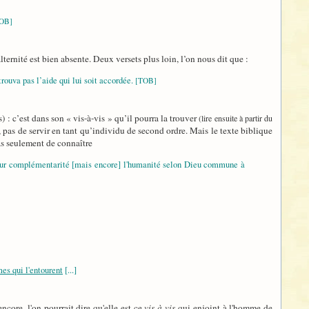
OB]
lternité est bien absente. Deux versets plus loin, l’on nous dit que :
rouva pas l’aide qui lui soit accordée.
[TOB]
 : c’est dans son « vis-à-vis » qu’il pourra la trouver
(lire ensuite à partir du
, pas de servir en tant qu’individu de second ordre. Mais le texte biblique
pas seulement de connaître
t leur complémentarité [mais encore] l'humanité selon Dieu commune à
es qui l'entourent
[...]
ncore, l'on pourrait dire qu'elle est ce
vis-à-vis
qui enjoint à l'homme de