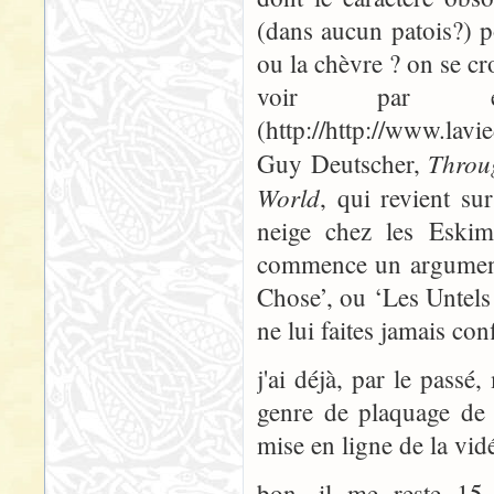
(dans aucun patois?) p
ou la chèvre ? on se cro
voir par ex
(http://http://www.la
Throu
Guy Deutscher,
World
, qui revient su
neige chez les Eskim
commence un argument 
Chose’, ou ‘Les Untels 
ne lui faites jamais conf
j'ai déjà, par le passé
genre de plaquage de c
mise en ligne de la vi
bon, il me reste 15 