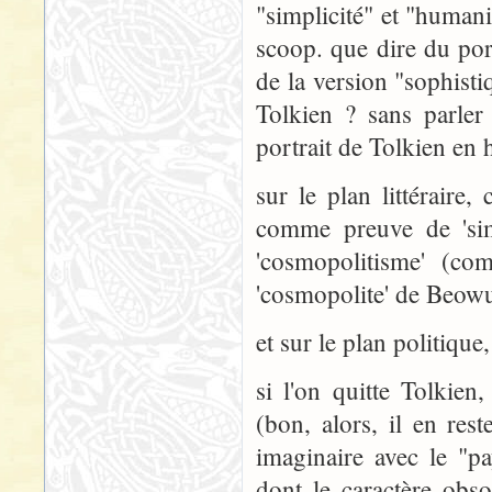
"simplicité" et "humani
scoop. que dire du port
de la version "sophistiq
Tolkien ? sans parler
portrait de Tolkien en h
sur le plan littéraire, 
comme preuve de 'simpl
'cosmopolitisme' (co
'cosmopolite' de Beowu
et sur le plan politique
si l'on quitte Tolkie
(bon, alors, il en res
imaginaire avec le "pa
dont le caractère obs