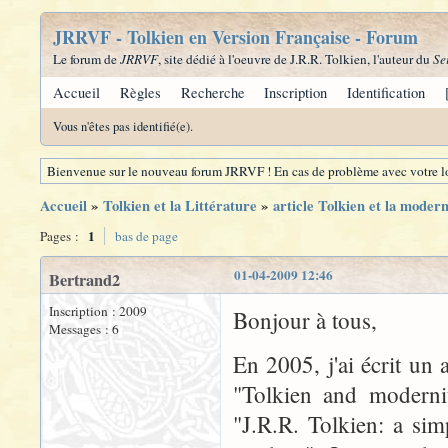
JRRVF - Tolkien en Version Française - Forum
Le forum de
JRRVF
, site dédié à l'oeuvre de J.R.R. Tolkien, l'auteur du
Se
Accueil
Règles
Recherche
Inscription
Identification
Vous n'êtes pas identifié(e).
Bienvenue sur le nouveau forum JRRVF ! En cas de problème avec votre lo
Accueil
»
Tolkien et la Littérature
»
article Tolkien et la modern
1
Pages :
bas de page
01-04-2009 12:46
Bertrand2
Inscription : 2009
Bonjour à tous,
Messages : 6
En 2005, j'ai écrit un 
"Tolkien and modernity
"J.R.R. Tolkien: a sim