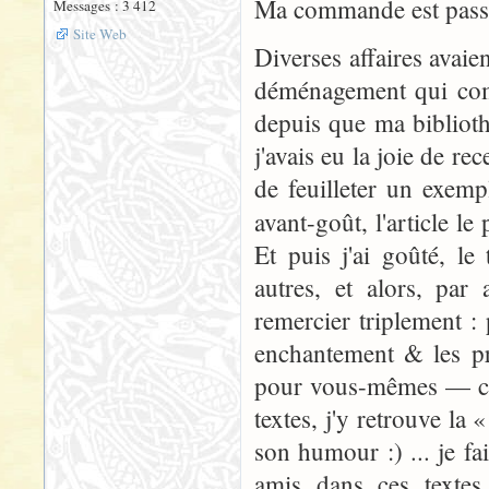
Ma commande est passé
Messages : 3 412
Site Web
Diverses affaires avai
déménagement qui comm
depuis que ma bibliothè
j'avais eu la joie de re
de feuilleter un exemp
avant-goût, l'article le
Et puis j'ai goûté, l
autres, et alors, par
remercier triplement : 
enchantement & les pr
pour vous-mêmes — car 
textes, j'y retrouve la 
son humour :) ... je fa
amis dans ces textes