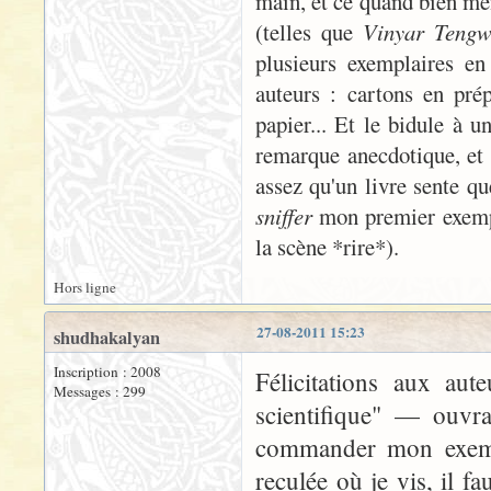
main, et ce quand bien mêm
(telles que
Vinyar Tengw
plusieurs exemplaires en
auteurs : cartons en prép
papier... Et le bidule à u
remarque anecdotique, et 
assez qu'un livre sente qu
sniffer
mon premier exempla
la scène *rire*).
Hors ligne
27-08-2011 15:23
shudhakalyan
Inscription : 2008
Félicitations aux aut
Messages : 299
scientifique" — ouvr
commander mon exemp
reculée où je vis, il f