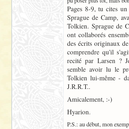
pu poser plus tôt, mais bon
Pages 8-9, tu cites u
Sprague de Camp, avan
Tolkien. Sprague de C
ont collaborés ensembl
des écrits originaux d
comprendre qu'il s'ag
recité par Larsen ? J
semble avoir lu le pr
Tolkien lui-même - da
J.R.R.T..
Amicalement, :-)
Hyarion.
P.S.: au début, mon exempl