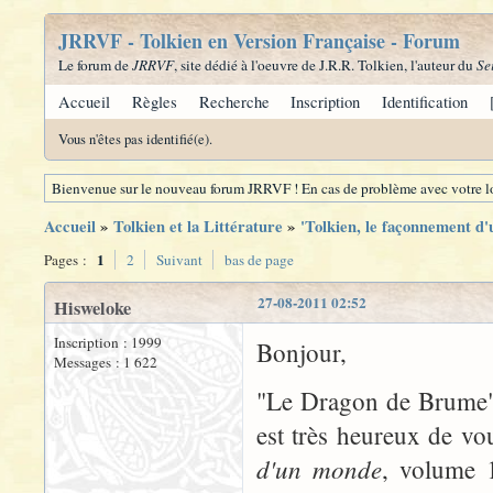
JRRVF - Tolkien en Version Française - Forum
Le forum de
JRRVF
, site dédié à l'oeuvre de J.R.R. Tolkien, l'auteur du
Se
Accueil
Règles
Recherche
Inscription
Identification
Vous n'êtes pas identifié(e).
Bienvenue sur le nouveau forum JRRVF ! En cas de problème avec votre lo
Accueil
»
Tolkien et la Littérature
»
'Tolkien, le façonnement d'
1
Pages :
2
Suivant
bas de page
27-08-2011 02:52
Hisweloke
Inscription : 1999
Bonjour,
Messages : 1 622
"Le Dragon de Brume", 
est très heureux de vou
d'un monde
, volume 