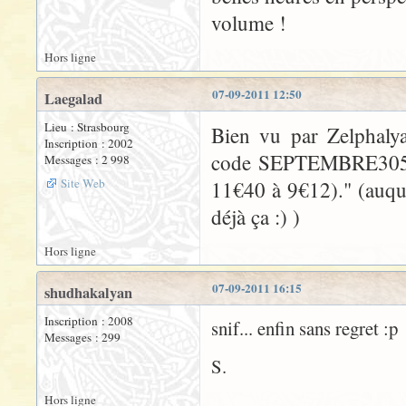
volume !
Hors ligne
07-09-2011 12:50
Laegalad
Lieu : Strasbourg
Bien vu par Zelphalya
Inscription : 2002
code SEPTEMBRE305 po
Messages : 2 998
Site Web
11€40 à 9€12)." (auquel
déjà ça :) )
Hors ligne
07-09-2011 16:15
shudhakalyan
Inscription : 2008
snif... enfin sans regret :p
Messages : 299
S.
Hors ligne