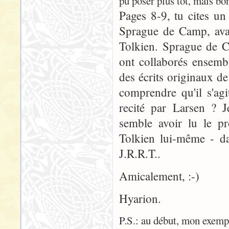
pu poser plus tôt, mais bon
Pages 8-9, tu cites u
Sprague de Camp, avan
Tolkien. Sprague de C
ont collaborés ensembl
des écrits originaux d
comprendre qu'il s'ag
recité par Larsen ? J
semble avoir lu le pr
Tolkien lui-même - da
J.R.R.T..
Amicalement, :-)
Hyarion.
P.S.: au début, mon exempl