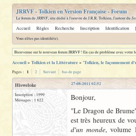
JRRVF - Tolkien en Version Française - Forum
Le forum de
JRRVF
, site dédié à l'oeuvre de J.R.R. Tolkien, l'auteur du
Se
Accueil
Règles
Recherche
Inscription
Identification
Vous n'êtes pas identifié(e).
Bienvenue sur le nouveau forum JRRVF ! En cas de problème avec votre lo
Accueil
»
Tolkien et la Littérature
»
'Tolkien, le façonnement d'
1
Pages :
2
Suivant
bas de page
27-08-2011 02:52
Hisweloke
Inscription : 1999
Bonjour,
Messages : 1 622
"Le Dragon de Brume", 
est très heureux de vou
d'un monde
, volume 