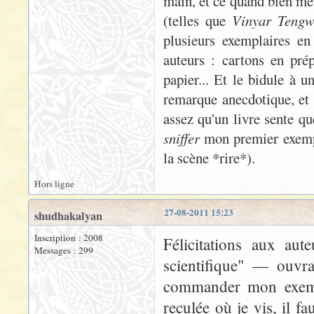
main, et ce quand bien mêm
(telles que
Vinyar Tengw
plusieurs exemplaires en
auteurs : cartons en prép
papier... Et le bidule à u
remarque anecdotique, et 
assez qu'un livre sente qu
sniffer
mon premier exempla
la scène *rire*).
Hors ligne
27-08-2011 15:23
shudhakalyan
Inscription : 2008
Félicitations aux aut
Messages : 299
scientifique" — ouvr
commander mon exemp
reculée où je vis, il f