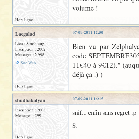
volume !
Hors ligne
07-09-2011 12:50
Laegalad
Lieu : Strasbourg
Bien vu par Zelphalya
Inscription : 2002
code SEPTEMBRE305 po
Messages : 2 998
Site Web
11€40 à 9€12)." (auquel
déjà ça :) )
Hors ligne
07-09-2011 16:15
shudhakalyan
Inscription : 2008
snif... enfin sans regret :p
Messages : 299
S.
Hors ligne