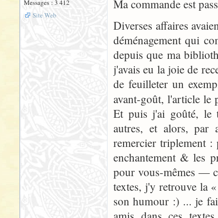
Ma commande est passé
Messages : 3 412
Site Web
Diverses affaires avai
déménagement qui comm
depuis que ma bibliothè
j'avais eu la joie de re
de feuilleter un exemp
avant-goût, l'article le
Et puis j'ai goûté, l
autres, et alors, par
remercier triplement : 
enchantement & les pr
pour vous-mêmes — car 
textes, j'y retrouve la 
son humour :) ... je fa
amis dans ces textes