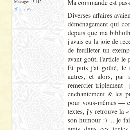
Ma commande est passé
Messages : 3 412
Site Web
Diverses affaires avai
déménagement qui comm
depuis que ma bibliothè
j'avais eu la joie de re
de feuilleter un exemp
avant-goût, l'article le
Et puis j'ai goûté, l
autres, et alors, par
remercier triplement : 
enchantement & les pr
pour vous-mêmes — car 
textes, j'y retrouve la 
son humour :) ... je fa
amis dans ces textes