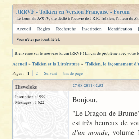
JRRVF - Tolkien en Version Française - Forum
Le forum de
JRRVF
, site dédié à l'oeuvre de J.R.R. Tolkien, l'auteur du
Se
Accueil
Règles
Recherche
Inscription
Identification
Vous n'êtes pas identifié(e).
Bienvenue sur le nouveau forum JRRVF ! En cas de problème avec votre lo
Accueil
»
Tolkien et la Littérature
»
'Tolkien, le façonnement d'
1
Pages :
2
Suivant
bas de page
27-08-2011 02:52
Hisweloke
Inscription : 1999
Bonjour,
Messages : 1 622
"Le Dragon de Brume", 
est très heureux de vou
d'un monde
, volume 