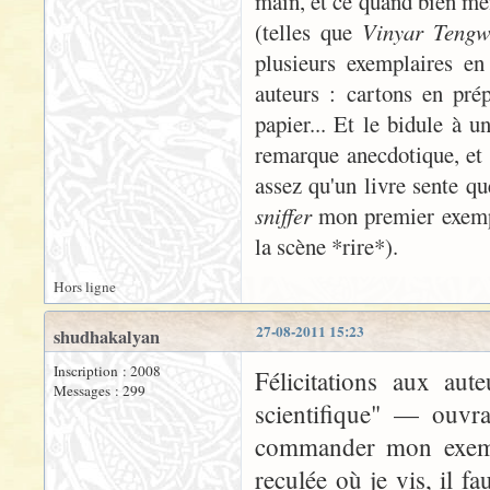
main, et ce quand bien mêm
(telles que
Vinyar Tengw
plusieurs exemplaires en
auteurs : cartons en prép
papier... Et le bidule à u
remarque anecdotique, et 
assez qu'un livre sente qu
sniffer
mon premier exempla
la scène *rire*).
Hors ligne
27-08-2011 15:23
shudhakalyan
Inscription : 2008
Félicitations aux aut
Messages : 299
scientifique" — ouvr
commander mon exemp
reculée où je vis, il f