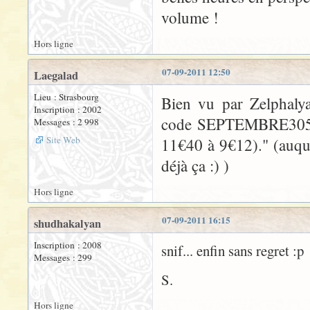
volume !
Hors ligne
07-09-2011 12:50
Laegalad
Lieu : Strasbourg
Bien vu par Zelphalya
Inscription : 2002
code SEPTEMBRE305 po
Messages : 2 998
Site Web
11€40 à 9€12)." (auquel
déjà ça :) )
Hors ligne
07-09-2011 16:15
shudhakalyan
Inscription : 2008
snif... enfin sans regret :p
Messages : 299
S.
Hors ligne