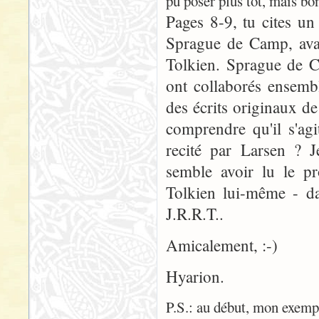
pu poser plus tôt, mais bon
Pages 8-9, tu cites u
Sprague de Camp, avan
Tolkien. Sprague de C
ont collaborés ensembl
des écrits originaux d
comprendre qu'il s'ag
recité par Larsen ? J
semble avoir lu le pr
Tolkien lui-même - da
J.R.R.T..
Amicalement, :-)
Hyarion.
P.S.: au début, mon exempl