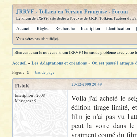
JRRVF - Tolkien en Version Française - Forum
Le forum de
JRRVF
, site dédié à l'oeuvre de J.R.R. Tolkien, l'auteur du
Se
Accueil
Règles
Recherche
Inscription
Identification
Vous n'êtes pas identifié(e).
Bienvenue sur le nouveau forum JRRVF ! En cas de problème avec votre lo
Accueil
»
Les Adaptations et créations
»
Ou est passé l'attaque d
1
Pages :
bas de page
23-12-2008 20:49
FistoK
Inscription : 2008
Voila j'ai acheté le 
Messages : 9
édition tirage limité,
film je n'ai pas vu l'a
peut la voire dans le
vraiment coupé du film