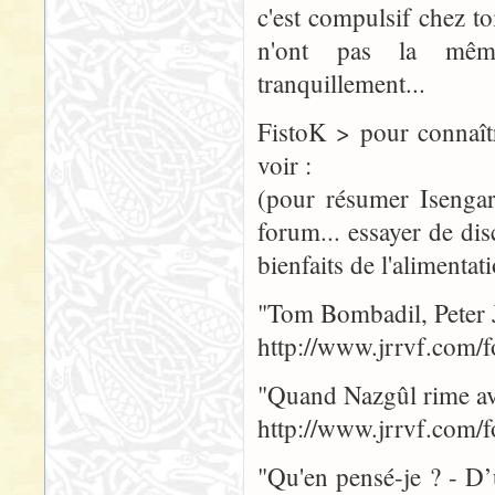
c'est compulsif chez to
n'ont pas la même
tranquillement...
FistoK > pour connaîtr
voir :
(pour résumer Isengar
forum... essayer de dis
bienfaits de l'alimenta
"Tom Bombadil, Peter 
http://www.jrrvf.com
"Quand Nazgûl rime av
http://www.jrrvf.com
"Qu'en pensé-je ? - D