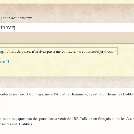
igneur des Anneaux
.
[JRRVF]
gin / mot de passe, n'hésitez pas à me contacter (webmaster@jrrvf.com)
e n°1
ésenter le numéro 1 du magazine « l'Arc et le Heaume », ayant pour thème les Hobbit
:
entre autres, question des parutions à venir de JRR Tolkien en français, dont les
Lett
nsacrés aux Hobbits.