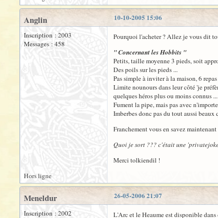
10-10-2005 15:06
Anglin
Inscription : 2003
Pourquoi l'acheter ? Allez je vous dit t
Messages : 458
" Concernant les Hobbits "
Petits, taille moyenne 3 pieds, soit ap
Des poils sur les pieds ...
Pas simple à inviter à la maison, 6 repa
Limite nounours dans leur côté 'je préfè
quelques héros plus ou moins connus ... 
Fument la pipe, mais pas avec n'importe q
Imberbes donc pas du tout aussi beaux q
Franchement vous en savez maintenant au
Quoi je sort ??? c'était une 'privatejoke
Merci tolkiendil !
Hors ligne
26-05-2006 21:07
Meneldur
Inscription : 2002
L'Arc et le Heaume est disponible dans c