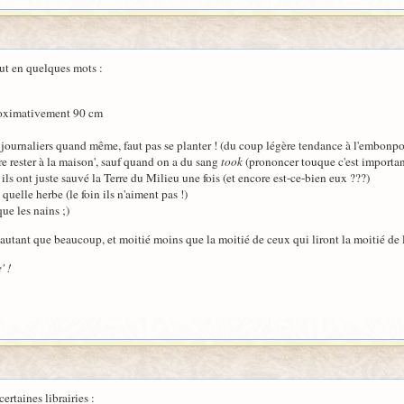
out en quelques mots :
proximativement 90 cm
s journaliers quand même, faut pas se planter ! (du coup légère tendance à l'embonpoin
re rester à la maison', sauf quand on a du sang
took
(prononcer touque c'est important
ils ont juste sauvé la Terre du Milieu une fois (et encore est-ce-bien eux ???)
uelle herbe (le foin ils n'aiment pas !)
ue les nains ;)
tant que beaucoup, et moitié moins que la moitié de ceux qui liront la moitié de 
' !
ertaines librairies :