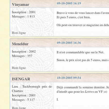
09-10-2005 16:19
Vinyamar
Inscription : 2001
Bravo à vous de vous lancer dans l'avent
Messages : 1 813
Et puis 5 euros, c'est bien.
Où peut-on trouver ce magazine en deho
Hors ligne
09-10-2005 16:36
Meneldur
Inscription : 2002
Il n'est commandable que sur le Net.
Messages : 357
Sinon, le prix n'est pas de 5 euros, mais
Hors ligne
10-10-2005 09:54
ISENGAR
Lieu : Tuckborough près de
Déjà commandé la semaine dernière. Je l'
Chartres
d'interêt que pour les
Lettres
en VF :o)
Inscription : 2001
I.
Messages : 5 117
Hors ligne