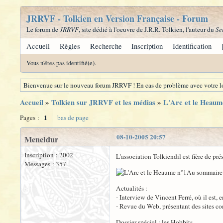
JRRVF - Tolkien en Version Française - Forum
Le forum de
JRRVF
, site dédié à l'oeuvre de J.R.R. Tolkien, l'auteur du
Se
Accueil
Règles
Recherche
Inscription
Identification
Vous n'êtes pas identifié(e).
Bienvenue sur le nouveau forum JRRVF ! En cas de problème avec votre lo
Accueil
»
Tolkien sur JRRVF et les médias
»
L'Arc et le Heaum
1
Pages :
bas de page
08-10-2005 20:57
Meneldur
Inscription : 2002
L'association Tolkiendil est fière de pr
Messages : 357
Au sommaire 
Actualités :
- Interview de Vincent Ferré, où il est, 
- Revue du Web, présentant des sites co
Dossier spécial : les Hobbits