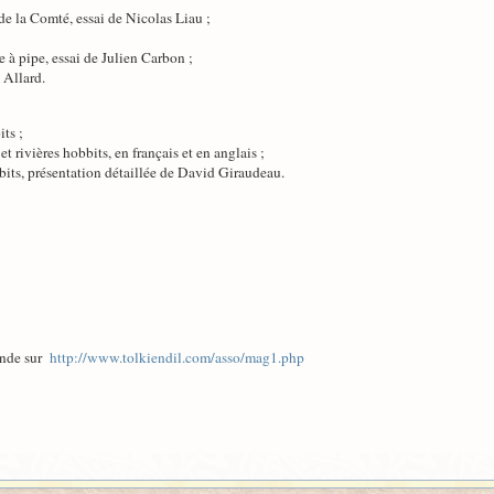
de la Comté, essai de Nicolas Liau ;
e à pipe, essai de Julien Carbon ;
 Allard.
ts ;
t rivières hobbits, en français et en anglais ;
bbits, présentation détaillée de David Giraudeau.
ande sur
http://www.tolkiendil.com/asso/mag1.php