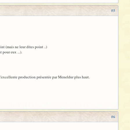
#5
t (mais ne leur dites point ..)
 pour eux ...).
l'excellente production présentée par Meneldur plus haut.
#6