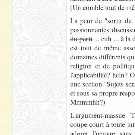
(Un comble tout de m
La peur de "sortir du 
passionnantes discussi
du parti
... euh ... à la
est tout de même assez
domaines différents qu'
religion et de politiq
l'applicabilité? hein? 
une section "Sujets sens
et sous sa propre resp
Mmmmhh?)
L'argument-massue "Tol
coupe court à toute int
adorer l'oeuvre sans