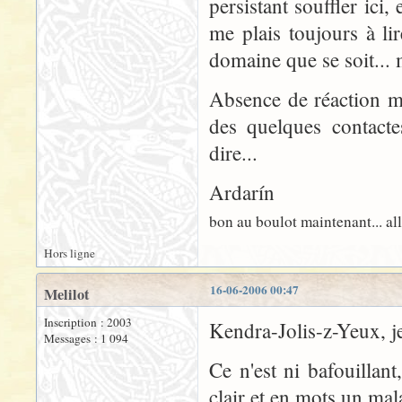
persistant souffler ic
me plais toujours à li
domaine que se soit... 
Absence de réaction m
des quelques contacte
dire...
Ardarín
bon au boulot maintenant... all
Hors ligne
16-06-2006 00:47
Melilot
Inscription : 2003
Kendra-Jolis-z-Yeux, je
Messages : 1 094
Ce n'est ni bafouillant
clair et en mots un ma