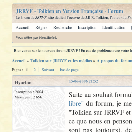
JRRVF - Tolkien en Version Française - Forum
Le forum de
JRRVF
, site dédié à l'oeuvre de J.R.R. Tolkien, l'auteur du
Se
Accueil
Règles
Recherche
Inscription
Identification
Vous n'êtes pas identifié(e).
Bienvenue sur le nouveau forum JRRVF ! En cas de problème avec votre lo
Accueil
»
Tolkien sur JRRVF et les médias
»
A propos du forum
1
Pages :
2
Suivant
bas de page
15-06-2006 21:52
Hyarion
Inscription : 2004
Suite au souhait form
Messages : 2 656
libre"
du forum, je me 
"Tolkien sur JRRVF et l
ce que nous en pensons 
sont pas toujours), d