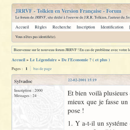
JRRVF - Tolkien en Version Française - Forum
Le forum de
JRRVF
, site dédié à l'oeuvre de J.R.R. Tolkien, l'auteur du
Se
Accueil
Règles
Recherche
Inscription
Identification
Vous n'êtes pas identifié(e).
Bienvenue sur le nouveau forum JRRVF ! En cas de problème avec votre lo
Accueil
»
Le Légendaire
»
De l'Economie ? ( et plus )
1
Pages :
bas de page
22-02-2001 15:19
Sylvadoc
Inscription : 2000
Et bien voilà plusieurs
Messages : 24
mieux que je fasse un 
pose !
1. Y a-t-il un systéme