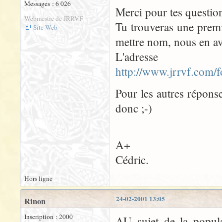
Messages : 6 026
Merci pour tes question
Webmestre de JRRVF
Tu trouveras une premi
Site Web
mettre nom, nous en avi
L'a
http://www.jrrvf.com
Pour les autres répons
donc ;-)
A+
Cédric.
Hors ligne
24-02-2001 13:05
Rinon
Inscription : 2000
AU sujet de la popula