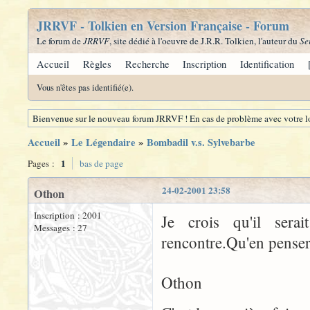
JRRVF - Tolkien en Version Française - Forum
Le forum de
JRRVF
, site dédié à l'oeuvre de J.R.R. Tolkien, l'auteur du
Se
Accueil
Règles
Recherche
Inscription
Identification
Vous n'êtes pas identifié(e).
Bienvenue sur le nouveau forum JRRVF ! En cas de problème avec votre lo
Accueil
»
Le Légendaire
»
Bombadil v.s. Sylvebarbe
1
Pages :
bas de page
24-02-2001 23:58
Othon
Inscription : 2001
Je crois qu'il sera
Messages : 27
rencontre.Qu'en pense
Othon