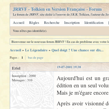
JRRVF - Tolkien en Version Française - Forum
Le forum de
JRRVF
, site dédié à l'oeuvre de J.R.R. Tolkien, l'auteur du
Se
Accueil
Règles
Recherche
Inscription
Identification
Vous n'êtes pas identifié(e).
Bienvenue sur le nouveau forum JRRVF ! En cas de problème avec votre lo
Accueil
»
Le Légendaire
»
Quel doigt ? Une chance sur dix...
1
Pages :
bas de page
19-07-2001 19:38
Eriel
Inscription : 2000
Aujourd'hui est un gra
Messages : 310
édition en un seul vol
Mais je m'égare encore,
Après avoir visionné d