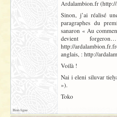
Ardalambion.fr (http://
Sinon, j’ai réalisé u
paragraphes du premi
sanaron « Au commence
devient forge
http://ardalambion.fr
anglais, : http://ardal
Voilà !
Nai i eleni siluvar tiel
»).
Toko
Hors ligne