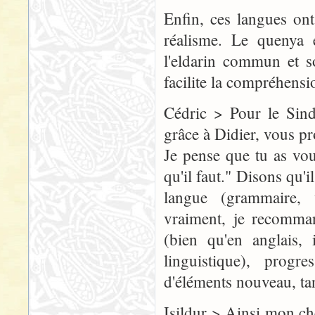
Enfin, ces langues on
réalisme. Le quenya 
l'eldarin commun et s
facilite la compréhensi
Cédric > Pour le Sind
grâce à Didier, vous p
Je pense que tu as vo
qu'il faut." Disons qu'
langue (grammaire, 
vraiment, je recomman
(bien qu'en anglais,
linguistique), prog
d'éléments nouveau, ta
Isildur > Ainsi mon ch