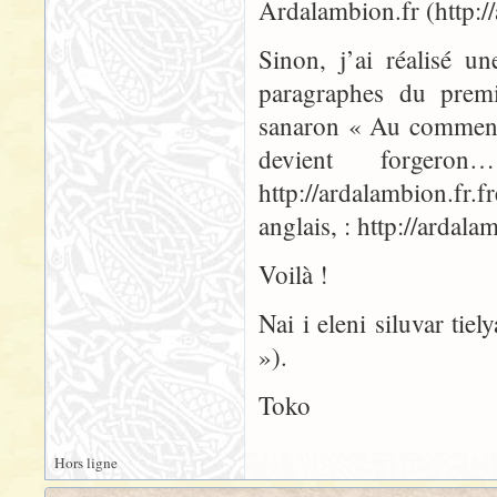
Ardalambion.fr (http://
Sinon, j’ai réalisé u
paragraphes du premi
sanaron « Au commence
devient forge
http://ardalambion.fr
anglais, : http://ardal
Voilà !
Nai i eleni siluvar tiel
»).
Toko
Hors ligne