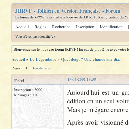
JRRVF - Tolkien en Version Française - Forum
Le forum de
JRRVF
, site dédié à l'oeuvre de J.R.R. Tolkien, l'auteur du
Se
Accueil
Règles
Recherche
Inscription
Identification
Vous n'êtes pas identifié(e).
Bienvenue sur le nouveau forum JRRVF ! En cas de problème avec votre lo
Accueil
»
Le Légendaire
»
Quel doigt ? Une chance sur dix...
1
Pages :
bas de page
19-07-2001 19:38
Eriel
Inscription : 2000
Aujourd'hui est un gra
Messages : 310
édition en un seul vol
Mais je m'égare encore,
Après avoir visionné d