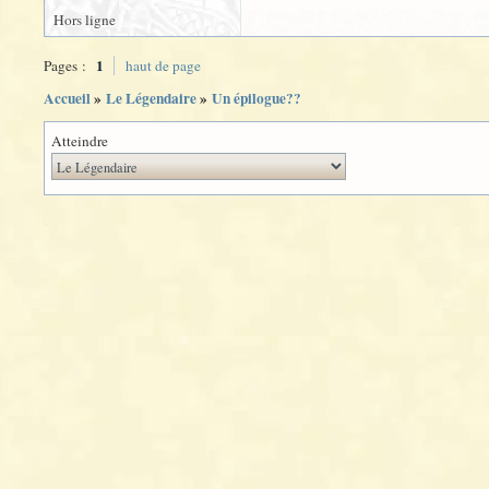
Hors ligne
1
Pages :
haut de page
Accueil
»
Le Légendaire
»
Un épilogue??
Atteindre