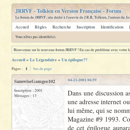
JRRVF - Tolkien en Version Française - Forum
Le forum de
JRRVF
, site dédié à l'oeuvre de J.R.R. Tolkien, l'auteur du
Se
Accueil
Règles
Recherche
Inscription
Identification
Vous n'êtes pas identifié(e).
Bienvenue sur le nouveau forum JRRVF ! En cas de problème avec votre lo
Accueil
»
Le Légendaire
»
Un épilogue??
1
Pages :
bas de page
04-11-2001 06:59
SamwiseGamgee102
Inscription : 2001
Dans une discussion as
Messages : 13
une adresse internet ou
lui même, qui se nomme
Magazine #9 1993. Comm
de cet épilogue auparav