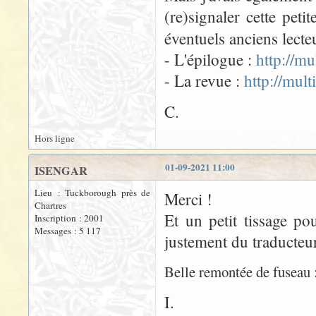
(re)signaler cette peti
éventuels anciens lecte
- L'épilogue :
http://m
- La revue :
http://mul
C.
Hors ligne
01-09-2021 11:00
ISENGAR
Lieu : Tuckborough près de
Merci !
Chartres
Et un petit tissage po
Inscription : 2001
Messages : 5 117
justement du traducte
Belle remontée de fuseau :
I.