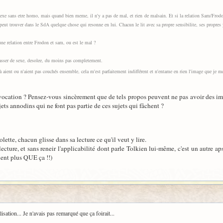
sexe sans etre homo, mais quand bien meme, il n'y a pas de mal, et rien de malsain. Et si la relation Sam/Frod
peut trouver dans le SdA quelque chose qui resonne en lui. Chacun le lit avec sa propre sensibilite, ses propres
 une relation entre Frodon et sam, ou est le mal ?
passer de sexe, desolee, du moins pas completement.
aient ou n'aient pas couchés ensemble, cela m'est parfaitement indifférent et n'entame en rien l'image que je me
ovocation ? Pensez-vous sincèrement que de tels propos peuvent ne pas avoir des impl
ets annodins qui ne font pas partie de ces sujets qui fâchent ?
lette, chacun glisse dans sa lecture ce qu'il veut y lire.
cture, et sans reneir l'applicabilité dont parle Tolkien lui-même, c'est un autre aps
ient plus QUE ça !!)
lisation... Je n'avais pas remarqué que ça foirait...