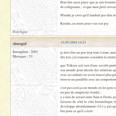
Peut être aussi parce que je suis bourr
de colégienne... et que mon petit cervea
M'enfin je crois qu'il faudrait pas dire t
Kendra, en route pour voir son psy
Hors ligne
15-09-2004 16:51
shnogul
Inscription : 2001
je dois être un peu trop terre à terre, ma
Messages : 53
dès lors, j'ai toujours considéré la rel
que Tolkien soit issu d'une société purit
son monde pour décrire des relations qui
avec ses enfants ou avoir trouvé plus pr
trouver un parallèle avec un comporteme
c'est pas cool ça un monde ou les gens s
un peu de simplicité, bordel...
y a rien de sexuel entre Sam et Frodo, p
laissons de côté le côté hierarchique (
developpe abondamment vl'à t-y pas que 
bin juste ce qu'il a écrit.