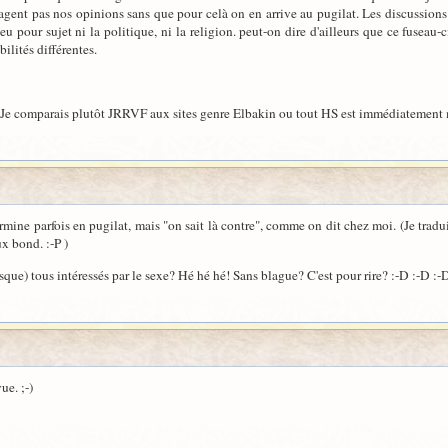
agent pas nos opinions sans que pour celà on en arrive au pugilat. Les discussions 
 eu pour sujet ni la politique, ni la religion. peut-on dire d'ailleurs que ce fuseau
bilités différentes.
e. Je comparais plutôt JRRVF aux sites genre Elbakin ou tout HS est immédiatement
termine parfois en pugilat, mais "on sait là contre", comme on dit chez moi. (Je tr
ux bond. :-P )
resque) tous intéressés par le sexe? Hé hé hé! Sans blague? C'est pour rire? :-D :-D :-
ue. ;-)