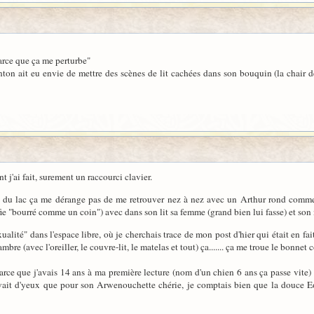
parce que ça me perturbe"
n ait eu envie de mettre des scènes de lit cachées dans son bouquin (la chair de 
 j'ai fait, surement un raccourci clavier.
s du lac ça me dérange pas de me retrouver nez à nez avec un Arthur rond comme
ie "bourré comme un coin") avec dans son lit sa femme (grand bien lui fasse) et son
xualité" dans l'espace libre, où je cherchais trace de mon post d'hier qui était en f
hambre (avec l'oreiller, le couvre-lit, le matelas et tout) ça....... ça me troue le bonne
parce que j'avais 14 ans à ma première lecture (nom d'un chien 6 ans ça passe vite) 
vait d'yeux que pour son Arwenouchette chérie, je comptais bien que la douce Eo