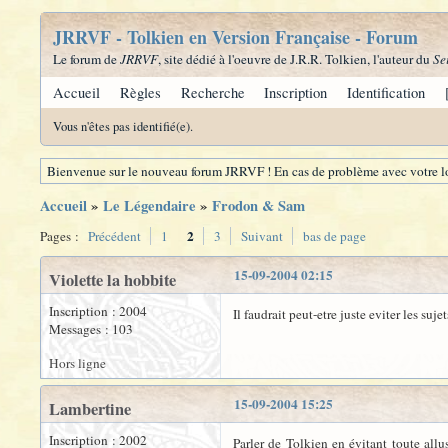
JRRVF - Tolkien en Version Française - Forum
Le forum de
JRRVF
, site dédié à l'oeuvre de J.R.R. Tolkien, l'auteur du
Se
Accueil
Règles
Recherche
Inscription
Identification
Vous n'êtes pas identifié(e).
Bienvenue sur le nouveau forum JRRVF ! En cas de problème avec votre lo
Accueil
»
Le Légendaire
»
Frodon & Sam
2
Pages :
Précédent
1
3
Suivant
bas de page
15-09-2004 02:15
Violette la hobbite
Inscription : 2004
Il faudrait peut-etre juste eviter les suje
Messages : 103
Hors ligne
15-09-2004 15:25
Lambertine
Inscription : 2002
Parler de Tolkien en évitant toute allu