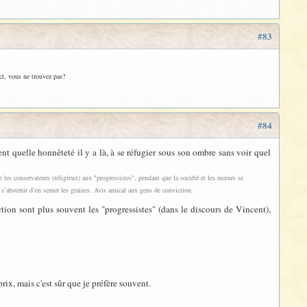
#83
ect, vous ne trouvez pas?
#84
t quelle honnêteté il y a là, à se réfugier sous son ombre sans voir quel
se les conservateurs (religieux) aux "progressistes", pendant que la société et les mœurs se
t s’abstenir d’en semer les graines. Avis amical aux gens de conviction.
ction sont plus souvent les "progressistes" (dans le discours de Vincent),
 prix, mais c'est sûr que je préfère souvent.