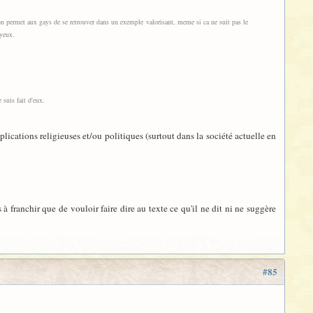
on permet aux gays de se retrouver dans un exemple valorisant, meme si ca ne suit pas le
 yeux.
 suis fait d'eux.
ications religieuses et/ou politiques (surtout dans la société actuelle en
 à franchir que de vouloir faire dire au texte ce qu'il ne dit ni ne suggère
#85