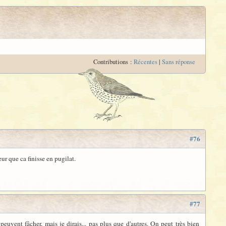
Contributions :
Récentes
|
Sans réponse
#76
peur que ca finisse en pugilat.
#77
peuvent fâcher, mais je dirais... pas plus que d'autres. On peut très bien