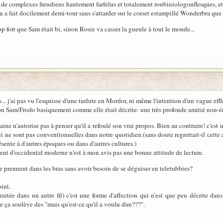
ée de complexes freudiens hautement farfelus et totalement roubiniologonflesques, 
u a fait docilement demi-tour sans s'attarder sur le corset estampillé Wonderbra que 
rop fort que Sam était bi, sinon Rosie va casser la gueule à tout le monde...
is... j'ai pas vu l'esquisse d'une turlute en Mordor, ni même l'intention d'un vague ef
ation Sam/Frodo basiquement comme elle était décrite: une très profonde amitié non-
aine n'autorise pas à penser qu'il a refoulé son vrai propos. Bien au contraire! c'est u
 ne sont pas conventionnelles dans notre quotidien.(sans doute regrettait-il cette 
ésente à d'autres époques ou dans d'autres cultures.)
nt d'occidental moderne n'est à mon avis pas une bonne attitude de lecture.
e prennent dans les bras sans avoir besoin de se déguiser en teletubbies?
oint.
traitée dans un autre fil) c'est une forme d'affection qui n'est que peu décrite da
ça soulève des "mais qu'est-ce qu'il a voulu dire???".