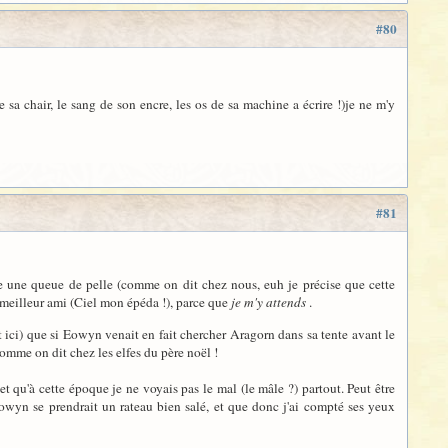
#80
sa chair, le sang de son encre, les os de sa machine a écrire !)je ne m'y
#81
 une queue de pelle (comme on dit chez nous, euh je précise que cette
 meilleur ami (Ciel mon épéda !), parce que
je m'y attends
.
ait ici) que si Eowyn venait en fait chercher Aragorn dans sa tente avant le
t comme on dit chez les elfes du père noël !
et qu'à cette époque je ne voyais pas le mal (le mâle ?) partout. Peut être
wyn se prendrait un rateau bien salé, et que donc j'ai compté ses yeux