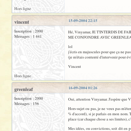
Hors ligne
15-09-2004 22:15
vincent
Inscription : 2000
Hé, Vinyamar, JE T'INTERDIS DE FA
Messages : 1 441
ME CONFONDRE AVEC GREENLEA
lol
j'écris en majuscules pour que ça ne pas
(je m'étais contenté d'intervenir pour év
Vincent
Hors ligne
16-09-2004 01:26
greenleaf
Inscription : 2000
Oui, attention Vinyamar. J'espère que Vi
Messages : 156
Hors-sujet ou pas, je ne veux pas m'éten
% d'accord), si je parlais en mon nom. T
place (car chaque chose a ses limites), c'
Mes idées, ou convictions, soit dit en pa