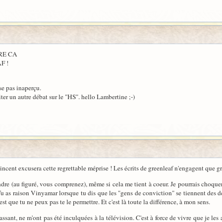
IRE CA
F !
se pas inaperçu.
iter un autre débat sur le "HS". hello Lambertine ;-)
ncent excusera cette regrettable méprise ! Les écrits de greenleaf n'engagent que gr
dre (au figuré, vous comprenez), même si cela me tient à coeur. Je pourrais choquer
u as raison Vinyamar lorsque tu dis que les "gens de conviction" se tiennent des deux
est que tu ne peux pas te le permettre. Et c'est là toute la différence, à mon sens.
ssant, ne m'ont pas été inculquées à la télévision. C'est à force de vivre que je les a