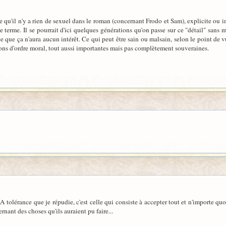
 qu'il n'y a rien de sexuel dans le roman (concernant Frodo et Sam), explicite ou i
 terme. Il se pourrait d'ici quelques générations qu'on passe sur ce "détail" sans m
 que ça n'aura aucun intérêt. Ce qui peut être sain ou malsain, selon le point de vu
tions d'ordre moral, tout aussi importantes mais pas complètement souveraines.
 LA tolérance que je répudie, c'est celle qui consiste à accepter tout et n'importe 
nant des choses qu'ils auraient pu faire...