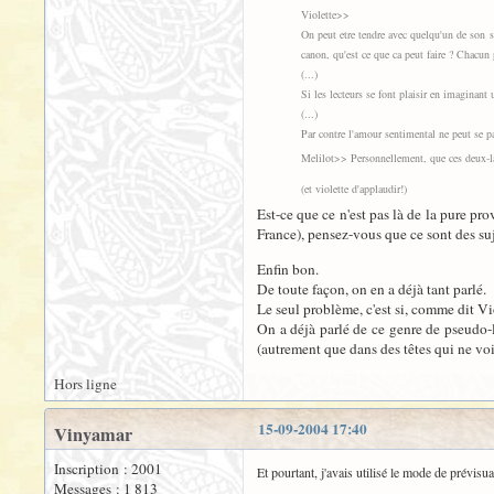
Violette>>
On peut etre tendre avec quelqu'un de son 
canon, qu'est ce que ca peut faire ? Chacun 
(...)
Si les lecteurs se font plaisir en imaginant
(...)
Par contre l'amour sentimental ne peut se 
Melilot>> Personnellement, que ces deux-là 
(et violette d'applaudir!)
Est-ce que ce n'est pas là de la pure pr
France), pensez-vous que ce sont des suj
Enfin bon.
De toute façon, on en a déjà tant parlé.
Le seul problème, c'est si, comme dit Vio
On a déjà parlé de ce genre de pseudo-le
(autrement que dans des têtes qui ne vo
Hors ligne
15-09-2004 17:40
Vinyamar
Inscription : 2001
Et pourtant, j'avais utilisé le mode de prévisua
Messages : 1 813