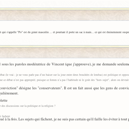
 et qui s'appelle "Po" est du genre masculin ... et pourtant il porte un sac à main... ce qui est éminemment susp
 sous les paroles modératrice de Vincent (que j'approuve), je me demande seulemen
 débat (le vrai ; je ne vous parle pas d’un baiser sur la joue entre deux bouchées de lembas) est politique et oppo
ue ce débat n’est pas approprié, puisque ce forum n’a pas l’habitude ni le goût des "hors sujet", alors on devrai
 conviction" désigne les "conservateurs". Il est un fait aussi que les gens de convi
gulièrement.
lette
 des discussions sur la politique et la religion ?
ui fachent
 à la fois. Les sujets qui fâchent, je ne suis pas certain qu'il faille les éviter à tout