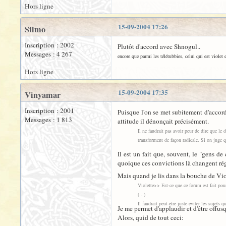
Hors ligne
15-09-2004 17:26
Silmo
Inscription : 2002
Plutôt d'accord avec Shnogul..
Messages : 4 267
encore que parmi les télétubbies, celui qui est violet
Hors ligne
15-09-2004 17:35
Vinyamar
Inscription : 2001
Puisque l'on se met subitement d'accord
Messages : 1 813
attitude il dénonçait précisément.
Il ne faudrait pas avoir peur de dire que le
transforment de façon radicale. Si on juge q
Il est un fait que, souvent, le "gens de
quoique ces convictions là changent ré
Mais quand je lis dans la bouche de Vio
Violette>> Est-ce que ce forum est fait pour
(...)
Il faudrait peut-etre juste eviter les sujets q
Je me permet d'applaudir et d'être offusqué
Alors, quid de tout ceci: