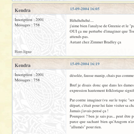
15-09-2004 16:05
Kendra
Inscription : 2001
Héhéhéhéhé....
Messages : 758
j'aime bien l'analyse de Greenie et le "
OUI ça me perturbe d'imaginer que Tonto
attends pas.
Autant chez Zimmer Bradley ça
Hors ligne
15-09-2004 16:19
Kendra
Inscription : 2001
désolée, fausse manip, chais pas comment
Messages : 758
Bref je disais donc que dans les dame
expression hautement folklorique signif
Par contre imaginer (vu sur le topic "se
départ, c'était pour lui faire visiter sa c
Jamais j'avais pensé ça !
Pourquoi ? ben je sais pas... peut être 
parce que sachant bien qu'Aragorn n'a
"allumés" pour rien.