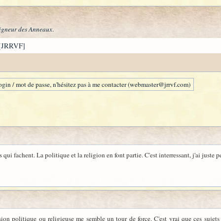
igneur des Anneaux
.
[JRRVF]
gin / mot de passe, n'hésitez pas à me contacter (webmaster@jrrvf.com)
ts qui fachent. La politique et la religion en font partie. C'est interressant, j'ai juste 
sion politique ou religieuse me semble un tour de force. C'est vrai que ces sujets 