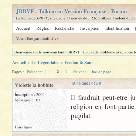
JRRVF - Tolkien en Version Française - Forum
Le forum de
JRRVF
, site dédié à l'oeuvre de J.R.R. Tolkien, l'auteur du
Se
Accueil
Règles
Recherche
Inscription
Identification
Vous n'êtes pas identifié(e).
Bienvenue sur le nouveau forum JRRVF ! En cas de problème avec votre lo
Accueil
»
Le Légendaire
»
Frodon & Sam
2
Pages :
Précédent
1
3
Suivant
bas de page
15-09-2004 02:15
Violette la hobbite
Inscription : 2004
Il faudrait peut-etre j
Messages : 103
religion en font partie.
pugilat.
Hors ligne