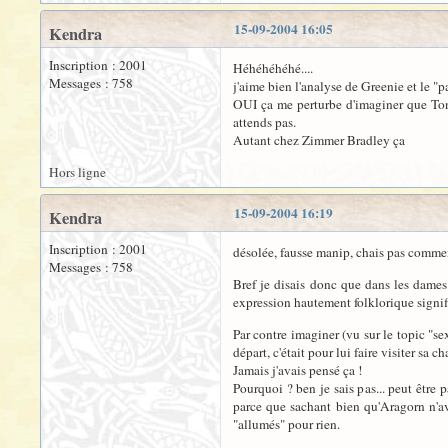
15-09-2004 16:05
Kendra
Inscription : 2001
Héhéhéhéhé....
Messages : 758
j'aime bien l'analyse de Greenie et le "
OUI ça me perturbe d'imaginer que Tonto
attends pas.
Autant chez Zimmer Bradley ça
Hors ligne
15-09-2004 16:19
Kendra
Inscription : 2001
désolée, fausse manip, chais pas comment
Messages : 758
Bref je disais donc que dans les dame
expression hautement folklorique signif
Par contre imaginer (vu sur le topic "se
départ, c'était pour lui faire visiter sa c
Jamais j'avais pensé ça !
Pourquoi ? ben je sais pas... peut être 
parce que sachant bien qu'Aragorn n'a
"allumés" pour rien.