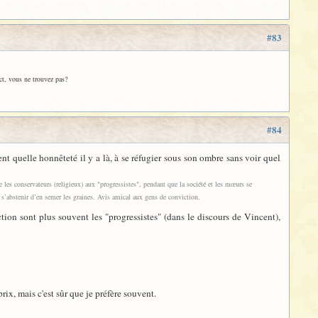
#83
ect, vous ne trouvez pas?
#84
t quelle honnêteté il y a là, à se réfugier sous son ombre sans voir quel
se les conservateurs (religieux) aux "progressistes", pendant que la société et les mœurs se
t s’abstenir d’en semer les graines. Avis amical aux gens de conviction.
ction sont plus souvent les "progressistes" (dans le discours de Vincent),
 prix, mais c'est sûr que je préfère souvent.