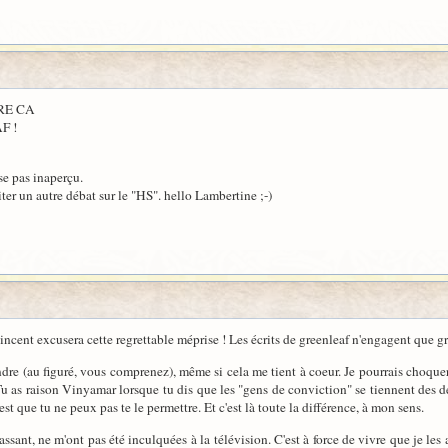
IRE CA
F !
se pas inaperçu.
iter un autre débat sur le "HS". hello Lambertine ;-)
ncent excusera cette regrettable méprise ! Les écrits de greenleaf n'engagent que gr
dre (au figuré, vous comprenez), même si cela me tient à coeur. Je pourrais choquer
u as raison Vinyamar lorsque tu dis que les "gens de conviction" se tiennent des deux
est que tu ne peux pas te le permettre. Et c'est là toute la différence, à mon sens.
ssant, ne m'ont pas été inculquées à la télévision. C'est à force de vivre que je les a