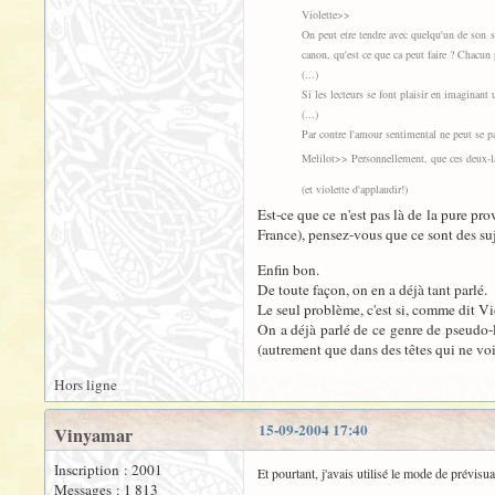
Violette>>
On peut etre tendre avec quelqu'un de son 
canon, qu'est ce que ca peut faire ? Chacun 
(...)
Si les lecteurs se font plaisir en imaginant
(...)
Par contre l'amour sentimental ne peut se 
Melilot>> Personnellement, que ces deux-là 
(et violette d'applaudir!)
Est-ce que ce n'est pas là de la pure pr
France), pensez-vous que ce sont des suj
Enfin bon.
De toute façon, on en a déjà tant parlé.
Le seul problème, c'est si, comme dit Vio
On a déjà parlé de ce genre de pseudo-le
(autrement que dans des têtes qui ne vo
Hors ligne
15-09-2004 17:40
Vinyamar
Inscription : 2001
Et pourtant, j'avais utilisé le mode de prévisua
Messages : 1 813