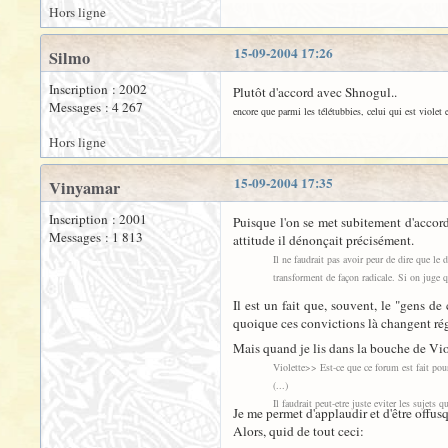
Hors ligne
15-09-2004 17:26
Silmo
Inscription : 2002
Plutôt d'accord avec Shnogul..
Messages : 4 267
encore que parmi les télétubbies, celui qui est violet
Hors ligne
15-09-2004 17:35
Vinyamar
Inscription : 2001
Puisque l'on se met subitement d'accord
Messages : 1 813
attitude il dénonçait précisément.
Il ne faudrait pas avoir peur de dire que le
transforment de façon radicale. Si on juge q
Il est un fait que, souvent, le "gens de
quoique ces convictions là changent ré
Mais quand je lis dans la bouche de Vio
Violette>> Est-ce que ce forum est fait pour
(...)
Il faudrait peut-etre juste eviter les sujets q
Je me permet d'applaudir et d'être offusqué
Alors, quid de tout ceci: