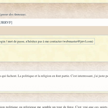
igneur des Anneaux
.
[JRRVF]
gin / mot de passe, n'hésitez pas à me contacter (webmaster@jrrvf.com)
ts qui fachent. La politique et la religion en font partie. C'est interressant, j'ai juste 
sion politique ou religieuse me semble un tour de force. C'est vrai que ces sujets 