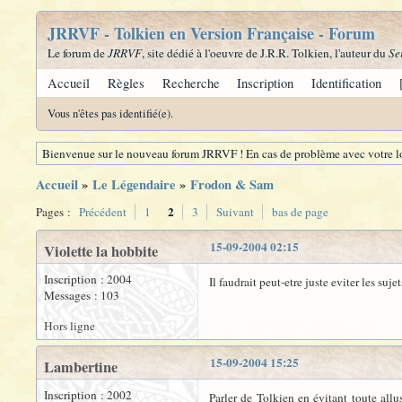
JRRVF - Tolkien en Version Française - Forum
Le forum de
JRRVF
, site dédié à l'oeuvre de J.R.R. Tolkien, l'auteur du
Se
Accueil
Règles
Recherche
Inscription
Identification
Vous n'êtes pas identifié(e).
Bienvenue sur le nouveau forum JRRVF ! En cas de problème avec votre lo
Accueil
»
Le Légendaire
»
Frodon & Sam
2
Pages :
Précédent
1
3
Suivant
bas de page
15-09-2004 02:15
Violette la hobbite
Inscription : 2004
Il faudrait peut-etre juste eviter les suje
Messages : 103
Hors ligne
15-09-2004 15:25
Lambertine
Inscription : 2002
Parler de Tolkien en évitant toute allu