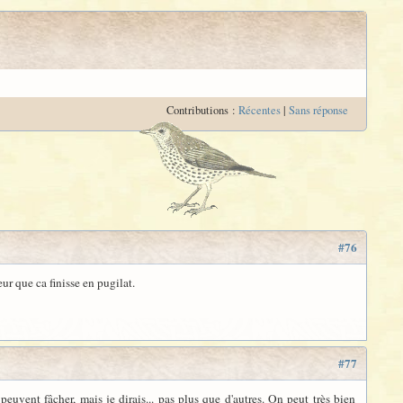
Contributions :
Récentes
|
Sans réponse
#76
peur que ca finisse en pugilat.
#77
peuvent fâcher, mais je dirais... pas plus que d'autres. On peut très bien