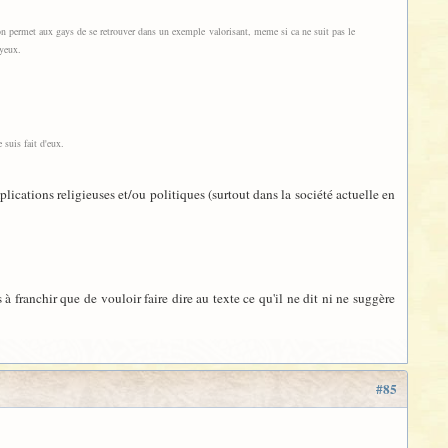
on permet aux gays de se retrouver dans un exemple valorisant, meme si ca ne suit pas le
 yeux.
 suis fait d'eux.
ications religieuses et/ou politiques (surtout dans la société actuelle en
 à franchir que de vouloir faire dire au texte ce qu'il ne dit ni ne suggère
#85