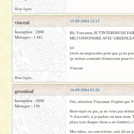
Hors ligne
15-09-2004 22:15
vincent
Inscription : 2000
Hé, Vinyamar, JE T'INTERDIS DE FA
Messages : 1 441
ME CONFONDRE AVEC GREENLEA
lol
j'écris en majuscules pour que ça ne pas
(je m'étais contenté d'intervenir pour év
Vincent
Hors ligne
16-09-2004 01:26
greenleaf
Inscription : 2000
Oui, attention Vinyamar. J'espère que Vi
Messages : 156
Hors-sujet ou pas, je ne veux pas m'éten
% d'accord), si je parlais en mon nom. T
place (car chaque chose a ses limites), c'
Mes idées, ou convictions, soit dit en pa