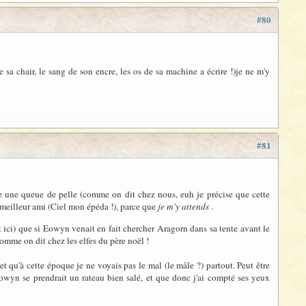
#80
sa chair, le sang de son encre, les os de sa machine a écrire !)je ne m'y
#81
 une queue de pelle (comme on dit chez nous, euh je précise que cette
 meilleur ami (Ciel mon épéda !), parce que
je m'y attends
.
ait ici) que si Eowyn venait en fait chercher Aragorn dans sa tente avant le
t comme on dit chez les elfes du père noël !
et qu'à cette époque je ne voyais pas le mal (le mâle ?) partout. Peut être
wyn se prendrait un rateau bien salé, et que donc j'ai compté ses yeux