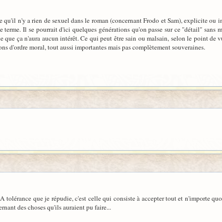
 qu'il n'y a rien de sexuel dans le roman (concernant Frodo et Sam), explicite ou i
 terme. Il se pourrait d'ici quelques générations qu'on passe sur ce "détail" sans m
 que ça n'aura aucun intérêt. Ce qui peut être sain ou malsain, selon le point de vu
tions d'ordre moral, tout aussi importantes mais pas complètement souveraines.
 LA tolérance que je répudie, c'est celle qui consiste à accepter tout et n'importe 
nant des choses qu'ils auraient pu faire...