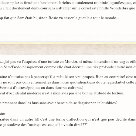
ée de complexes freudiens hautement farfelus et totalement roubiniologonflesques, 
u a fait docilement demi-tour sans s'attarder sur le corset estampillé Wonderbra que 
rop fort que Sam était bi, sinon Rosie va casser la gueule à tout le monde...
is... j'ai pas vu l'esquisse d'une turlute en Mordor, ni même l'intention d'un vague ef
ation Sam/Frodo basiquement comme elle était décrite: une très profonde amitié non-
aine n'autorise pas à penser qu'il a refoulé son vrai propos. Bien au contraire! c'est u
 ne sont pas conventionnelles dans notre quotidien.(sans doute regrettait-il cette 
ésente à d'autres époques ou dans d'autres cultures.)
nt d'occidental moderne n'est à mon avis pas une bonne attitude de lecture.
e prennent dans les bras sans avoir besoin de se déguiser en teletubbies?
oint.
traitée dans un autre fil) c'est une forme d'affection qui n'est que peu décrite da
ça soulève des "mais qu'est-ce qu'il a voulu dire???".