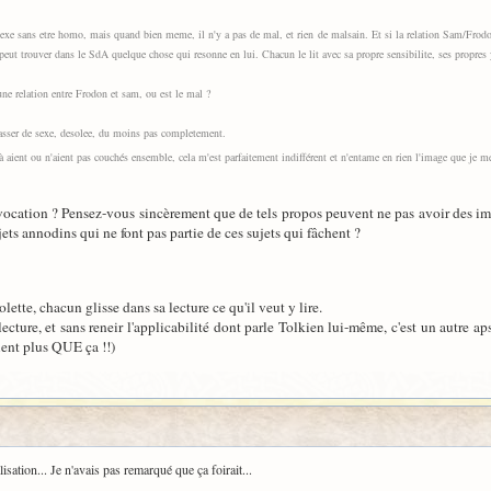
sexe sans etre homo, mais quand bien meme, il n'y a pas de mal, et rien de malsain. Et si la relation Sam/Frod
peut trouver dans le SdA quelque chose qui resonne en lui. Chacun le lit avec sa propre sensibilite, ses propres
 une relation entre Frodon et sam, ou est le mal ?
passer de sexe, desolee, du moins pas completement.
aient ou n'aient pas couchés ensemble, cela m'est parfaitement indifférent et n'entame en rien l'image que je me
ovocation ? Pensez-vous sincèrement que de tels propos peuvent ne pas avoir des impl
ets annodins qui ne font pas partie de ces sujets qui fâchent ?
lette, chacun glisse dans sa lecture ce qu'il veut y lire.
cture, et sans reneir l'applicabilité dont parle Tolkien lui-même, c'est un autre aps
ient plus QUE ça !!)
lisation... Je n'avais pas remarqué que ça foirait...