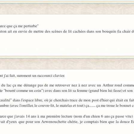
parce que ça me perturbe"
n ait eu envie de mettre des scènes de lit cachées dans son bouquin (la chair de 
 j'ai fait, surement un raccourci clavier.
s du lac ça me dérange pas de me retrouver nez à nez avec un Arthur rond comme
ie "bourré comme un coin") avec dans son lit sa femme (grand bien lui fasse) et son
xualité" dans l'espace libre, où je cherchais trace de mon post d'hier qui était en f
hambre (avec l'oreiller, le couvre-lit, le matelas et tout) ça....... ça me troue le bonne
parce que j'avais 14 ans à ma première lecture (nom d'un chien 6 ans ça passe vite) 
vait d'yeux que pour son Arwenouchette chérie, je comptais bien que la douce Eo