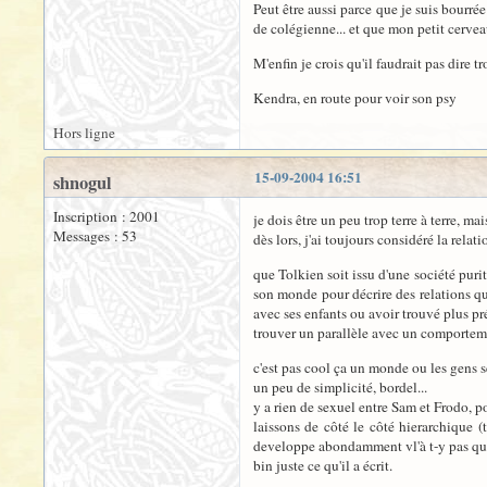
Peut être aussi parce que je suis bourr
de colégienne... et que mon petit cervea
M'enfin je crois qu'il faudrait pas dire t
Kendra, en route pour voir son psy
Hors ligne
15-09-2004 16:51
shnogul
Inscription : 2001
je dois être un peu trop terre à terre, ma
Messages : 53
dès lors, j'ai toujours considéré la rel
que Tolkien soit issu d'une société purit
son monde pour décrire des relations qui
avec ses enfants ou avoir trouvé plus pr
trouver un parallèle avec un comporteme
c'est pas cool ça un monde ou les gens s
un peu de simplicité, bordel...
y a rien de sexuel entre Sam et Frodo, p
laissons de côté le côté hierarchique (
developpe abondamment vl'à t-y pas que 
bin juste ce qu'il a écrit.