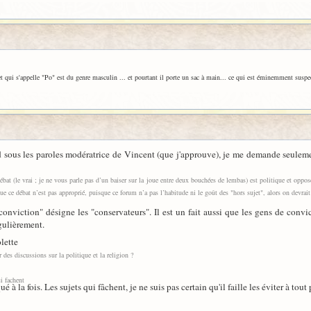
 et qui s'appelle "Po" est du genre masculin ... et pourtant il porte un sac à main... ce qui est éminemment susp
 sous les paroles modératrice de Vincent (que j'approuve), je me demande seulemen
 débat (le vrai ; je ne vous parle pas d’un baiser sur la joue entre deux bouchées de lembas) est politique et oppo
ue ce débat n’est pas approprié, puisque ce forum n’a pas l’habitude ni le goût des "hors sujet", alors on devrai
 conviction" désigne les "conservateurs". Il est un fait aussi que les gens de convi
gulièrement.
lette
 des discussions sur la politique et la religion ?
ui fachent
 à la fois. Les sujets qui fâchent, je ne suis pas certain qu'il faille les éviter à tout