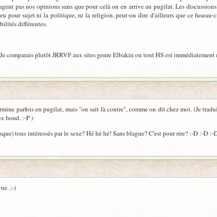
agent pas nos opinions sans que pour celà on en arrive au pugilat. Les discussions 
 eu pour sujet ni la politique, ni la religion. peut-on dire d'ailleurs que ce fuseau
bilités différentes.
e. Je comparais plutôt JRRVF aux sites genre Elbakin ou tout HS est immédiatement
termine parfois en pugilat, mais "on sait là contre", comme on dit chez moi. (Je tr
ux bond. :-P )
resque) tous intéressés par le sexe? Hé hé hé! Sans blague? C'est pour rire? :-D :-D :-
ue. ;-)