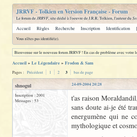
JRRVF - Tolkien en Version Française - Forum
Le forum de
JRRVF
, site dédié à l'oeuvre de J.R.R. Tolkien, l'auteur du
Se
Accueil
Règles
Recherche
Inscription
Identification
Vous n'êtes pas identifié(e).
Bienvenue sur le nouveau forum JRRVF ! En cas de problème avec votre lo
Accueil
»
Le Légendaire
»
Frodon & Sam
3
Pages :
Précédent
1
2
bas de page
24-09-2004 20:28
shnogul
Inscription : 2001
t'as raison Moraldandil
Messages : 53
sans doute ai-je été t
energumène qui ne con
mythologique et cosmog