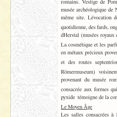
romains. Vestige de Pomp
musée archéologique de Na
même site. Lévocation d
quotidienne, des fards, o
dHerstal (musées royaux d
La cosmétique et les parfu
en métaux précieux provena
et des routes septentr
Römermuseum) voisinent
provenant du musée roma
consacrée aux formes qui
pyxide  témoigne de la con
Le Moyen Âge
Les salles consacrées à 