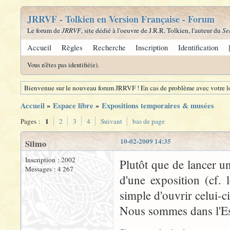
JRRVF - Tolkien en Version Française - Forum
Le forum de
JRRVF
, site dédié à l'oeuvre de J.R.R. Tolkien, l'auteur du
Se
Accueil
Règles
Recherche
Inscription
Identification
Vous n'êtes pas identifié(e).
Bienvenue sur le nouveau forum JRRVF ! En cas de problème avec votre lo
Accueil
»
Espace libre
»
Expositions temporaires & musées
1
Pages :
2
3
4
Suivant
bas de page
10-02-2009 14:35
Silmo
Inscription : 2002
Plutôt que de lancer u
Messages : 4 267
d'une exposition (cf. l
simple d'ouvrir celui-c
Nous sommes dans l'Espa