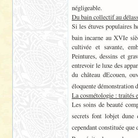
négligeable.
Du bain collectif au délas
Si les étuves populaires h
bain incarne au XVIe sièc
cultivée et savante, e
Peintures, dessins et gr
entrevoir le luxe des appa
du château dEcouen, ouv
éloquente démonstration de
La cosmétologie : traités e
Les soins de beauté compl
secrets font lobjet dun
cependant constituée que d