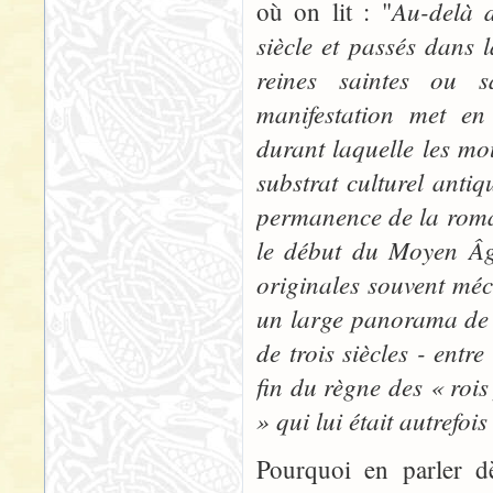
Au-delà d
où on lit : "
siècle et passés dans l
reines saintes ou s
manifestation met en 
durant laquelle les m
substrat culturel anti
permanence de la roman
le début du Moyen Âg
originales souvent mé
un large panorama de l’
de trois siècles - ent
fin du règne des « roi
» qui lui était autrefoi
Pourquoi en parler 