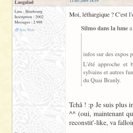
11-05-2009 18:59
Laegalad
Lieu : Strasbourg
Moi, léthargique ? C'est l'
Inscription : 2002
Messages : 2 998
Silmo dans la lune
a 
Site Web
infos sur des expos p
L'été approche et 
sylvains et autres f
du Quai Branly.
Tchâ ! :p Je suis plus i
^^ (oui, maintenant qu
reconstit'-like, va fall