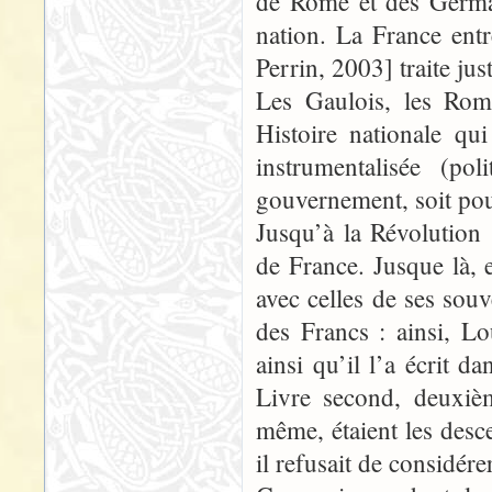
de Rome et des Germa
nation. La France ent
Perrin, 2003] traite ju
Les Gaulois, les Roma
Histoire nationale qu
instrumentalisée (po
gouvernement, soit pou
Jusqu’à la Révolution 
de France. Jusque là, 
avec celles de ses souv
des Francs : ainsi, L
ainsi qu’il l’a écrit 
Livre second, deuxièm
même, étaient les desc
il refusait de consid