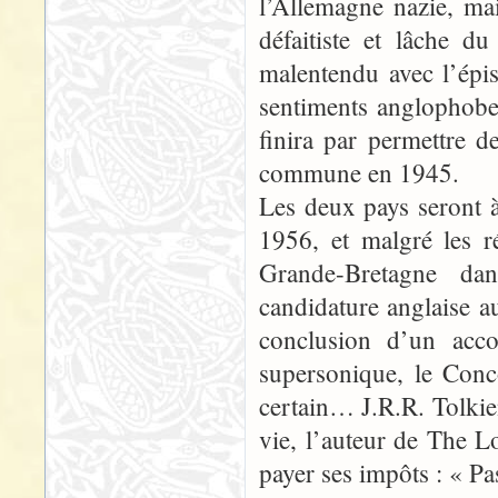
l’Allemagne nazie, mai
défaitiste et lâche 
malentendu avec l’épi
sentiments anglophobes
finira par permettre d
commune en 1945.
Les deux pays seront 
1956, et malgré les r
Grande-Bretagne da
candidature anglaise 
conclusion d’un acco
supersonique, le Conc
certain… J.R.R. Tolkien
vie, l’auteur de The L
payer ses impôts : « P