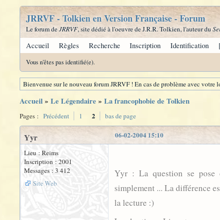
JRRVF - Tolkien en Version Française - Forum
Le forum de
JRRVF
, site dédié à l'oeuvre de J.R.R. Tolkien, l'auteur du
Se
Accueil
Règles
Recherche
Inscription
Identification
Vous n'êtes pas identifié(e).
Bienvenue sur le nouveau forum JRRVF ! En cas de problème avec votre lo
Accueil
»
Le Légendaire
»
La francophobie de Tolkien
2
Pages :
Précédent
1
bas de page
06-02-2004 15:10
Yyr
Lieu : Reims
Inscription : 2001
Messages : 3 412
Yyr : La question se pose e
Site Web
simplement ... La différence e
la lecture :)