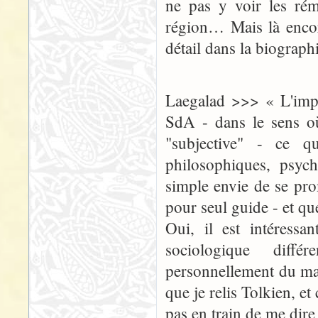
ne pas y voir les rémi
région… Mais là encore
détail dans la biograp
Laegalad >>> « L'impor
SdA - dans le sens où
"subjective" - ce 
philosophiques, psyc
simple envie de se pr
pour seul guide - et que
Oui, il est intéressa
sociologique différ
personnellement du mal 
que je relis Tolkien, et
pas en train de me dire