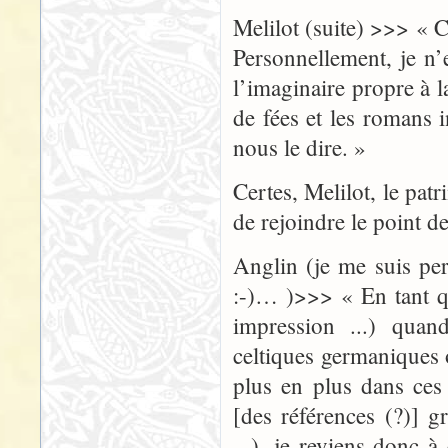
Melilot (suite) >>> « 
Personnellement, je n’
l’imaginaire propre à 
de fées et les romans 
nous le dire. »
Certes, Melilot, le patri
de rejoindre le point d
Anglin (je me suis pe
:-)… )>>> « En tant q
impression ...) quan
celtiques germaniques
plus en plus dans ces
[des références (?)] g
...), je reviens donc 