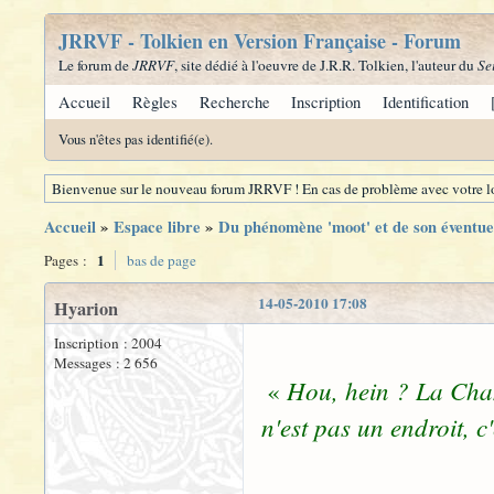
JRRVF - Tolkien en Version Française - Forum
Le forum de
JRRVF
, site dédié à l'oeuvre de J.R.R. Tolkien, l'auteur du
Se
Accueil
Règles
Recherche
Inscription
Identification
Vous n'êtes pas identifié(e).
Bienvenue sur le nouveau forum JRRVF ! En cas de problème avec votre lo
Accueil
»
Espace libre
»
Du phénomène 'moot' et de son éventue
1
Pages :
bas de page
14-05-2010 17:08
Hyarion
Inscription : 2004
Messages : 2 656
Hou, hein ? La Cha
«
n'est pas un endroit, c