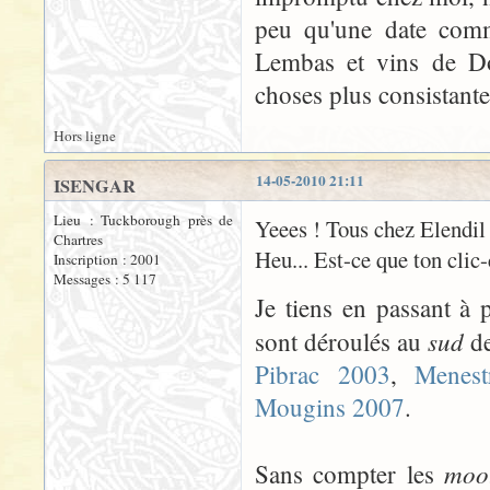
peu qu'une date comm
Lembas et vins de Do
choses plus consistantes
Hors ligne
14-05-2010 21:11
ISENGAR
Lieu : Tuckborough près de
Yeees ! Tous chez Elendil 
Chartres
Heu... Est-ce que ton clic-
Inscription : 2001
Messages : 5 117
Je tiens en passant à 
sud
sont déroulés au
de
Pibrac 2003
,
Menest
Mougins 2007
.
mo
Sans compter les