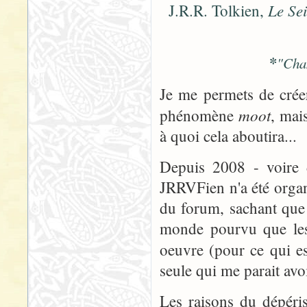
Le Se
J.R.R. Tolkien,
*
"Cha
Je me permets de créer
moot
phénomène
, mai
à quoi cela aboutira...
Depuis 2008 - voire 
JRRVFien n'a été organ
du forum, sachant que 
monde pourvu que les 
oeuvre (pour ce qui e
seule qui me parait av
Les raisons du dépér