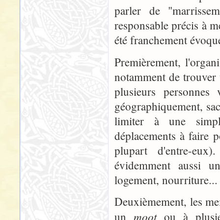
parler de "marriss
responsable précis à m
été franchement évoquée
Premièrement, l'organ
notamment de trouver 
plusieurs personnes 
géographiquement, sach
limiter à une simp
déplacements à faire p
plupart d'entre-eux)
évidemment aussi un
logement, nourriture... t
Deuxièmement, les mem
moot
un
ou à plusieu