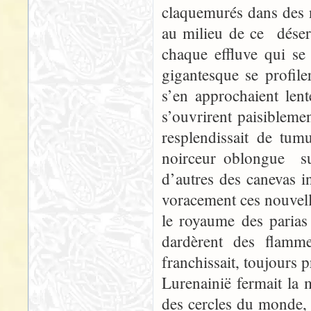
claquemurés dans des n
au milieu de ce déser
chaque effluve qui se 
gigantesque se profiler
s’en approchaient len
s’ouvrirent paisibleme
resplendissait de tu
noirceur oblongue sur 
d’autres des canevas inf
voracement ces nouvelle
le royaume des parias
dardèrent des flamm
franchissait, toujours p
Lurenainië fermait la m
des cercles du monde, 