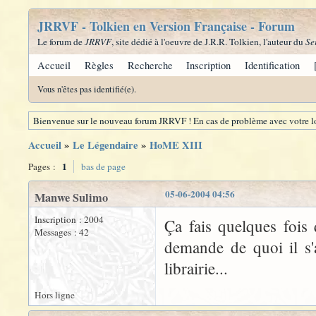
JRRVF - Tolkien en Version Française - Forum
Le forum de
JRRVF
, site dédié à l'oeuvre de J.R.R. Tolkien, l'auteur du
Se
Accueil
Règles
Recherche
Inscription
Identification
Vous n'êtes pas identifié(e).
Bienvenue sur le nouveau forum JRRVF ! En cas de problème avec votre lo
Accueil
»
Le Légendaire
»
HoME XIII
1
Pages :
bas de page
05-06-2004 04:56
Manwe Sulimo
Inscription : 2004
Ça fais quelques fois 
Messages : 42
demande de quoi il s'
librairie...
Hors ligne