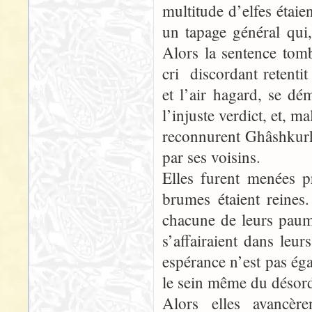
multitude d’elfes étai
un tapage général qui,
Alors la sentence tomb
cri discordant retenti
et l’air hagard, se d
l’injuste verdict, et, 
reconnurent Ghâshkurk,
par ses voisins.
Elles furent menées p
brumes étaient reines
chacune de leurs paume
s’affairaient dans leur
espérance n’est pas ég
le sein même du désord
Alors elles avancè