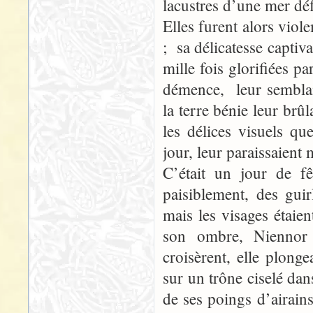
lacustres d’une mer déf
Elles furent alors vio
; sa délicatesse captiv
mille fois glorifiées p
démence, leur semblai
la terre bénie leur brû
les délices visuels q
jour, leur paraissaien
C’était un jour de f
paisiblement, des guir
mais les visages étaien
son ombre, Niennor 
croisèrent, elle plong
sur un trône ciselé da
de ses poings d’airains