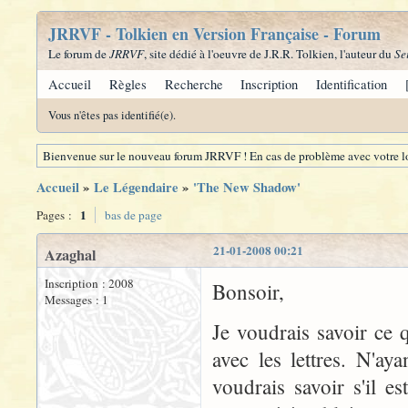
JRRVF - Tolkien en Version Française - Forum
Le forum de
JRRVF
, site dédié à l'oeuvre de J.R.R. Tolkien, l'auteur du
Se
Accueil
Règles
Recherche
Inscription
Identification
Vous n'êtes pas identifié(e).
Bienvenue sur le nouveau forum JRRVF ! En cas de problème avec votre lo
Accueil
»
Le Légendaire
»
'The New Shadow'
1
Pages :
bas de page
21-01-2008 00:21
Azaghal
Inscription : 2008
Bonsoir,
Messages : 1
Je voudrais savoir ce 
avec les lettres. N'ay
voudrais savoir s'il est