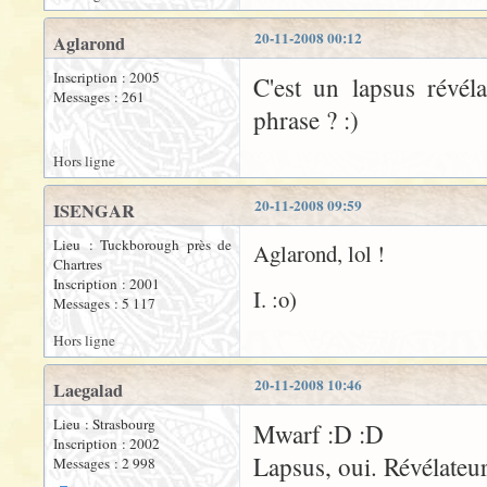
20-11-2008 00:12
Aglarond
Inscription : 2005
C'est un lapsus révél
Messages : 261
phrase ? :)
Hors ligne
20-11-2008 09:59
ISENGAR
Lieu : Tuckborough près de
Aglarond, lol !
Chartres
Inscription : 2001
I. :o)
Messages : 5 117
Hors ligne
20-11-2008 10:46
Laegalad
Lieu : Strasbourg
Mwarf :D :D
Inscription : 2002
Lapsus, oui. Révélateur,
Messages : 2 998