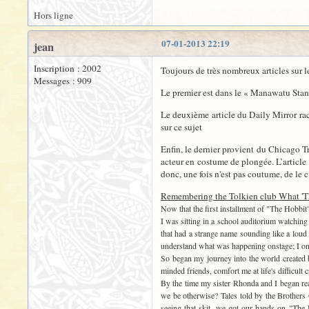
Hors ligne
07-01-2013 22:19
jean
Inscription : 2002
Toujours de très nombreux articles sur le
Messages : 909
Le premier est dans le « Manawatu Sta
Le deuxième article du Daily Mirror raco
sur ce sujet
Enfin, le dernier provient du Chicago T
acteur en costume de plongée. L’article
donc, une fois n'est pas coutume, de le 
Remembering the Tolkien club What 'The
Now that the first installment of "The Hobbit
I was sitting in a school auditorium watching 
that had a strange name sounding like a loud 
understand what was happening onstage; I onl
So began my journey into the world created b
minded friends, comfort me at life's difficult
By the time my sister Rhonda and I began rea
we be otherwise? Tales told by the Brothers
seeing that skit, we got our hands on "The 