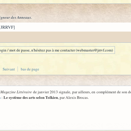
igneur des Anneaux
.
[JRRVF]
gin / mot de passe, n'hésitez pas à me contacter (webmaster@jrrvf.com)
Suivant
bas de page
u
Magazine Littéraire
de janvier 2013 signale, par ailleurs, en complément de son do
m
Le système des arts selon Tolkien
:
, par Alexis Brocas.