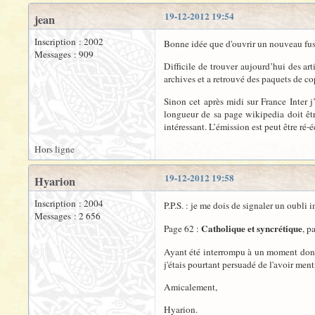
19-12-2012 19:54
jean
Inscription : 2002
Bonne idée que d'ouvrir un nouveau fu
Messages : 909
Difficile de trouver aujourd’hui des art
archives et a retrouvé des paquets de c
Sinon cet après midi sur France Inter j
longueur de sa page wikipedia doit êtr
intéressant. L’émission est peut être ré-é
Hors ligne
19-12-2012 19:58
Hyarion
Inscription : 2004
P.P.S. : je me dois de signaler un oubli
Messages : 2 656
Catholique et syncrétique
Page 62 :
, p
Ayant été interrompu à un moment donné 
j'étais pourtant persuadé de l'avoir men
Amicalement,
Hyarion.