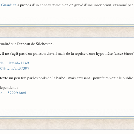
u Guardian
à propos d'un anneau romain en or, gravé d'une inscription, examiné par
alité sur l'anneau de Silchester...
 il ne s'agit pas d'un poisson d'avril mais de la reprise d'une hypothèse (assez ténu
inde … hread=1149
%20% … n/art37397
étexte un peu tiré par les poils de la barbe - mais amusant - pour faire venir le publ
dependent :
ter … 57229.html