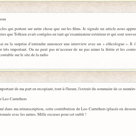
seau
icles qui portent sur autre chose que sur les films. Je signale un article nous app
opies que Tolkien avait corrigées en tant qu’examinateur extérieur et qui sont souve
’ai eu la surprise d’entendre annoncer une interview avec un « elficologue ». Il s
e très important. On ne peut pas m’accuser de ne pas aimer la féérie et les conte
coutable sur le site de la radio
 important de ma part en recopiant, tout-à-l'heure, l'extrait du sommaire de ce numér
ar Leo Carruthers
dans ma retranscription, cette contribution de Leo Carruthers (placée en dessous 
tionnée avec les autres. Mille excuses pour cet oubli !