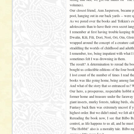
volumes).
Our closest friend, Ann Jasperson, became pa
pool, hanging out in our back yards -- were spe
As we pored over the books and Tolkien's evo
adolescents than to have their own secret lan
I remember at first having trouble keeping 
Dwalin, Kili, Fili, Dori, Nori, Ori, Oin, Gl
wrapped around the concept of a creature call
straddling the worlds of childhood and adulth
I remember, too, being impatient with what I 
sometimes felt I was drowning in them.
The result? A determination to reread the bo
bought us collectible editions of the four bo
I lost count of the number of times I read t
books was like going home, being among fami
And what of the story that so entranced us? W
Our hero, a prosperous, respectable hobbit 
former home and treasure under the faraway 
giant insects, murky forests, talking birds, s
Fantasy back then was extremely uncool if y
highest order. But we didn't mind; we felt all t
Rereading the book now, I see that Bilbo Ba
control, as life happens to us all, and he must
"The Hobbit" also is a morality tale. Bilbo r