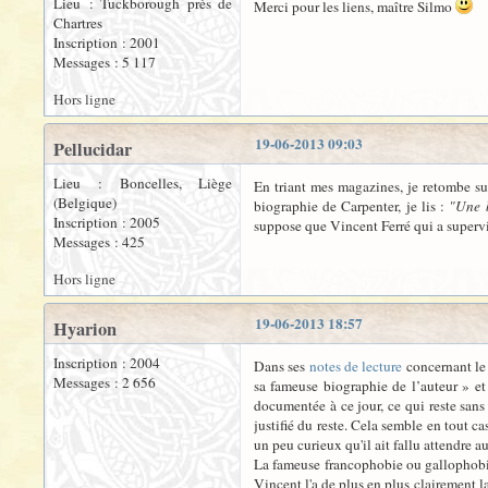
Lieu : Tuckborough près de
Merci pour les liens, maître Silmo
Chartres
Inscription : 2001
Messages : 5 117
Hors ligne
19-06-2013 09:03
Pellucidar
Lieu : Boncelles, Liège
En triant mes magazines, je retombe sur
(Belgique)
biographie de Carpenter, je lis :
"Une b
Inscription : 2005
suppose que Vincent Ferré qui a supervis
Messages : 425
Hors ligne
19-06-2013 18:57
Hyarion
Inscription : 2004
Dans ses
notes de lecture
concernant le 
Messages : 2 656
sa fameuse biographie de l’auteur » et 
documentée à ce jour, ce qui reste sans
justifié du reste. Cela semble en tout 
un peu curieux qu'il ait fallu attendre 
La fameuse francophobie ou gallophobie 
Vincent l'a de plus en plus clairement la