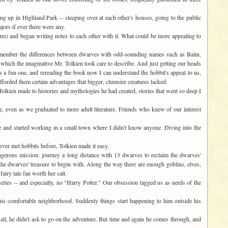
g up in Highland Park -- sleeping over at each other's houses, going to the public
jors if ever there were any.
ure) and began writing notes to each other with it. What could be more appealing to
 remember the differences between dwarves with odd-sounding names such as Balin,
which the imaginative Mr. Tolkien took care to describe. And just getting our heads
s a fun one, and rereading the book now I can understand the hobbit's appeal to us,
forded them certain advantages that bigger, clumsier creatures lacked.
Tolkien made to histories and mythologies he had created, stories that went so deep I
e, even as we graduated to more adult literature. Friends who knew of our interest
ge and started working in a small town where I didn't know anyone. Diving into the
ever met hobbits before, Tolkien made it easy.
ngerous mission: journey a long distance with 13 dwarves to reclaim the dwarves'
 dwarves' treasure to begin with. Along the way there are enough goblins, elves,
airy tale fan worth her salt.
ies -- and especially, no "Harry Potter." Our obsession tagged us as nerds of the
 his comfortable neighborhood. Suddenly things start happening to him outside his
 all, he didn't ask to go on the adventure. But time and again he comes through, and