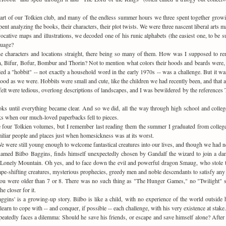
rt of our Tolkien club, and many of the endless summer hours we three spent together growin
nt analyzing the books, their characters, their plot twists. We were three nascent liberal arts ma
cative maps and illustrations, we decoded one of his runic alphabets (the easiest one, to be s
guage?
the characters and locations straight, there being so many of them. How was I supposed to
oin, Bifur, Bofur, Bombur and Thorin? Not to mention what colors their hoods and beards were, 
ed a "hobbit" -- not exactly a household word in the early 1970s -- was a challenge. But it wa
ood as we were. Hobbits were small and cute, like the children we had recently been, and that af
felt were tedious, overlong descriptions of landscapes, and I was bewildered by the references 
oks until everything became clear. And so we did, all the way through high school and colleg
oks when our much-loved paperbacks fell to pieces.
he four Tolkien volumes, but I remember last reading them the summer I graduated from colle
liar people and places just when homesickness was at its worst.
e were still young enough to welcome fantastical creatures into our lives, and though we had n
named Bilbo Baggins, finds himself unexpectedly chosen by Gandalf the wizard to join a da
Lonely Mountain. Oh yes, and to face down the evil and powerful dragon Smaug, who stole the
hape-shifting creatures, mysterious prophecies, greedy men and noble descendants to satisfy any f
ou were older than 7 or 8. There was no such thing as "The Hunger Games," no "Twilight" ser
he closer for it.
ggins' is a growing-up story. Bilbo is like a child, with no experience of the world outside
 learn to cope with -- and conquer, if possible -- each challenge, with his very existence at stake.
epeatedly faces a dilemma: Should he save his friends, or escape and save himself alone? After