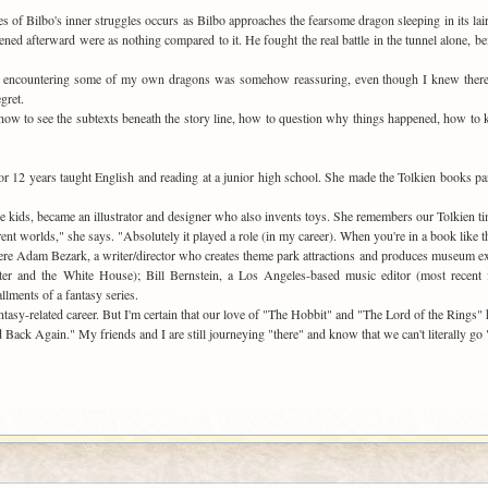
s of Bilbo's inner struggles occurs as Bilbo approaches the fearsome dragon sleeping in its lair
ed afterward were as nothing compared to it. He fought the real battle in the tunnel alone, befo
ter encountering some of my own dragons was somehow reassuring, even though I knew there a
gret.
 how to see the subtexts beneath the story line, how to question why things happened, how to 
r 12 years taught English and reading at a junior high school. She made the Tolkien books part
s, became an illustrator and designer who also invents toys. She remembers our Tolkien time 
rent worlds," she says. "Absolutely it played a role (in my career). When you're in a book like th
ere Adam Bezark, a writer/director who creates theme park attractions and produces museum exh
r and the White House); Bill Bernstein, a Los Angeles-based music editor (most recent fi
llments of a fantasy series.
ntasy-related career. But I'm certain that our love of "The Hobbit" and "The Lord of the Rings" h
 Back Again." My friends and I are still journeying "there" and know that we can't literally go