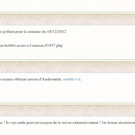
sur gollum pour la semaine du 18/12/2012
un-hobbit-accro-a-l-anneau,91037.php
es naines orbitant autour d'Andromède,
semble-t-il
.
 ! Je vais enfin pouvoir essayer de le suivre exhaustivement ! 1re bonne résolutio