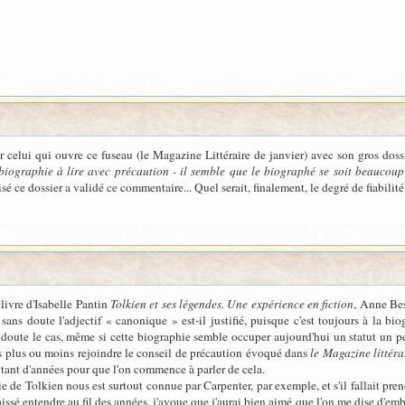
 celui qui ouvre ce fuseau (le Magazine Littéraire de janvier) avec son gros dossi
iographie à lire avec précaution - il semble que le biographé se soit beaucoup 
é ce dossier a validé ce commentaire... Quel serait, finalement, le degré de fiabilit
livre d'Isabelle Pantin
Tolkien et ses légendes. Une expérience en fiction
, Anne Be
sans doute l'adjectif « canonique » est-il justifié, puisque c'est toujours à la bi
 doute le cas, même si cette biographie semble occuper aujourd'hui un statut un pe
cas plus ou moins rejoindre le conseil de précaution évoqué dans
le Magazine littéra
autant d'années pour que l'on commence à parler de cela.
de Tolkien nous est surtout connue par Carpenter, par exemple, et s'il fallait pren
issé entendre au fil des années, j'avoue que j'aurai bien aimé que l'on me dise d'embl