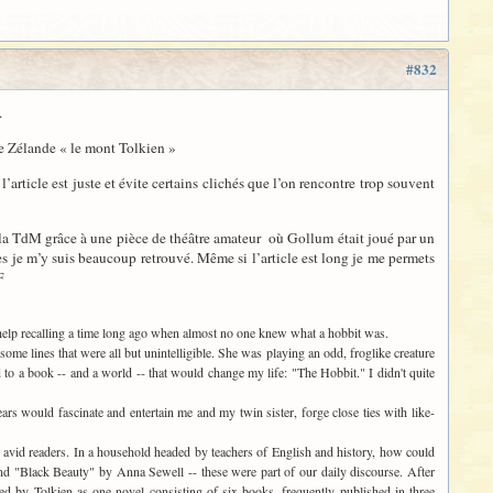
#832
.
 Zélande « le mont Tolkien »
rticle est juste et évite certains clichés que l’on rencontre trop souvent
0 la TdM grâce à une pièce de théâtre amateur où Gollum était joué par un
s je m’y suis beaucoup retrouvé. Même si l’article est long je me permets
F
't help recalling a time long ago when almost no one knew what a hobbit was.
some lines that were all but unintelligible. She was playing an odd, froglike creature
 to a book -- and a world -- that would change my life: "The Hobbit." I didn't quite
rs would fascinate and entertain me and my twin sister, forge close ties with like-
 avid readers. In a household headed by teachers of English and history, how could
d "Black Beauty" by Anna Sewell -- these were part of our daily discourse. After
ed by Tolkien as one novel consisting of six books, frequently published in three