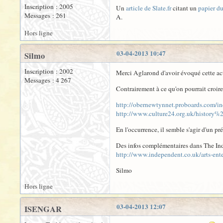
Inscription : 2005
Un
article de Slate.fr
citant un
papier d
Messages : 261
A.
Hors ligne
03-04-2013 10:47
Silmo
Inscription : 2002
Merci Aglarond d'avoir évoqué cette actu
Messages : 4 267
Contrairement à ce qu'on pourrait croire,
http://obernewtynnet.proboards.com/
http://www.culture24.org.uk/history
En l'occurrence, il semble s'agir d'un pr
Des infos complémentaires dans The In
http://www.independent.co.uk/arts-en
Silmo
Hors ligne
03-04-2013 12:07
ISENGAR