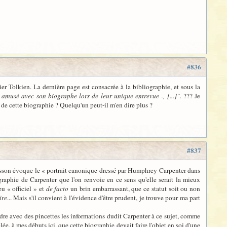
#836
er Tolkien. La dernière page est consacrée à la bibliographie, et sous la
amusé avec son biographe lors de leur unique entrevue -, [...]".
??? Je
é de cette biographie ? Quelqu'un peut-il m'en dire plus ?
#837
sson évoque le « portrait canonique dressé par Humphrey Carpenter dans
ographie de Carpenter que l'on renvoie en ce sens qu'elle serait la mieux
u « officiel » et
de facto
un brin embarrassant, que ce statut soit ou non
ire
... Mais s'il convient à l'évidence d'être prudent, je trouve pour ma part
dre avec des pincettes les informations dudit Carpenter à ce sujet, comme
ée, à mes débuts ici, que cette biographie devait faire l'objet en soi d'une