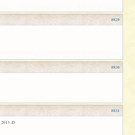
#829
#830
#831
n 2013 :D