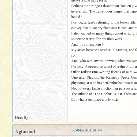
grows a little more for it.
Perhaps the strongest description Tolkien give
he ever did. The tremendous things that happen
he did."
For me, at least, returning to the books af
convey that in victory there also is pain and re
I also learned so many things about writing:
sometime writer, for my life's work.
And my companions?
My sister became a teacher in Arizona, and fo
son.
Ann, who was always drawing when we were kid
For her, "it opened up a sort of realm of diffe
Other Tolkien rune-writing friends of ours w
Universal Studios, the Kennedy Space Cente
physiologist who has self-published two insta
No, not every fantasy fiction fan pursues a fa
The subtitle of "The Hobbit" is "Or There and
But what a fun place it is to visit.
Hors ligne
02-04-2013 18:44
Aglarond