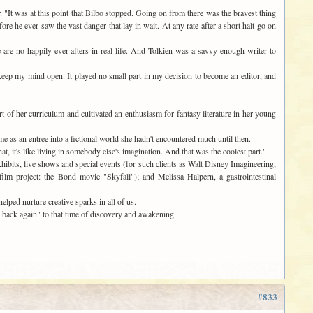
. "It was at this point that Bilbo stopped. Going on from there was the bravest thing
re he ever saw the vast danger that lay in wait. At any rate after a short halt go on
re no happily-ever-afters in real life. And Tolkien was a savvy enough writer to
keep my mind open. It played no small part in my decision to become an editor, and
 of her curriculum and cultivated an enthusiasm for fantasy literature in her young
as an entree into a fictional world she hadn't encountered much until then.
at, it's like living in somebody else's imagination. And that was the coolest part."
ibits, live shows and special events (for such clients as Walt Disney Imagineering,
lm project: the Bond movie "Skyfall"); and Melissa Halpern, a gastrointestinal
elped nurture creative sparks in all of us.
 "back again" to that time of discovery and awakening.
#833