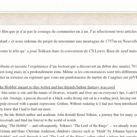
 film que je n’ai pas le courage de commenter un à un. J’ai sélectionné trois articles
ndard » et nous informe du projet de renommer une montagne de 1757m en Nouvelle
nte le rôle qu’ a joué Tolkien dans la conversion de CS Lewis. Rien de neuf mais l’a
ribune et raconte l’expérience d’un lecteur qui a découvert au début des années 7
 est long mais m’a profondément ému. Même si les circonstances sont très différente
citer in extenso en espérant que vous me pardonnerez de mettre de l’anglais sur jrrV
 Hobbit' meant to this writer and her friends before fantasy was cool
" film series is out, and the names of dwarves, wizards and elves are on everyone's lips, I can
a skit. Onstage, a person dressed in a black scuba diving suit sat in a wading pool, hissing out 
gulp crossed with a quaint expression: Gollum. Without realizing it, I had just been introduced
y knew that I had to find out more.
y the late British author and academic John Ronald Reuel Tolkien, a journey that for many yea
 crossroads and bind me forever to the world of words.
ding "The Hobbit" -- and subsequently, Tolkien's "The Lord of the Rings" -- we already were
 Grimm and Hans Christian Andersen; children's classics such as "Heidi" by Johanna Spyri an
Hobbit" and sped through it and "The Lord of the Rings" (often called a trilogy but conceiv