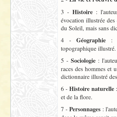
Histoire
3 -
: l'aute
évocation illustrée des
du Soleil, mais sans di
Géographie
4 -
: l
topographique illustré.
Sociologie
5 -
: l'aute
races des hommes et un
dictionnaire illustré de
Histoire naturelle
6 -
:
et de la flore.
Personnages
7 -
: l'au