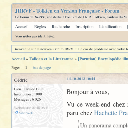
JRRVF - Tolkien en Version Française - Forum
Le forum de
JRRVF
, site dédié à l'oeuvre de J.R.R. Tolkien, l'auteur du
Se
Accueil
Règles
Recherche
Inscription
Identification
Vous n'êtes pas identifié(e).
Bienvenue sur le nouveau forum JRRVF ! En cas de problème avec votre lo
Accueil
»
Tolkien et la Littérature
»
[Parution] Encyclopédie ill
1
Pages :
bas de page
14-10-2013 10:44
Cédric
Lieu : Près de Lille
Bonjour à vous,
Inscription : 1999
Messages : 6 026
Vu ce week-end chez mo
Webmestre de JRRVF
paru chez
Hachette Pra
Site Web
Un panorama comple