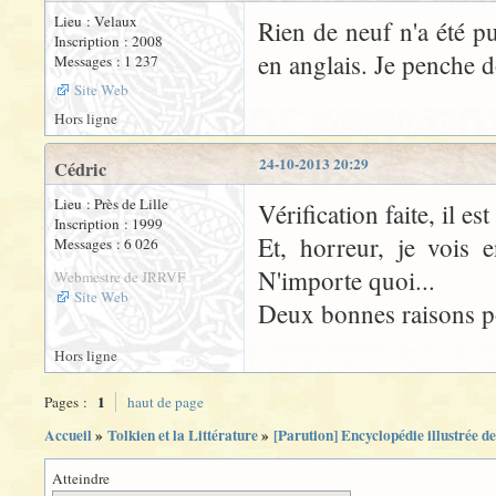
Lieu : Velaux
Rien de neuf n'a été p
Inscription : 2008
en anglais. Je penche d
Messages : 1 237
Site Web
Hors ligne
24-10-2013 20:29
Cédric
Lieu : Près de Lille
Vérification faite, il e
Inscription : 1999
Et, horreur, je vois
Messages : 6 026
N'importe quoi...
Webmestre de JRRVF
Site Web
Deux bonnes raisons p
Hors ligne
1
Pages :
haut de page
Accueil
»
Tolkien et la Littérature
»
[Parution] Encyclopédie illustrée d
Atteindre