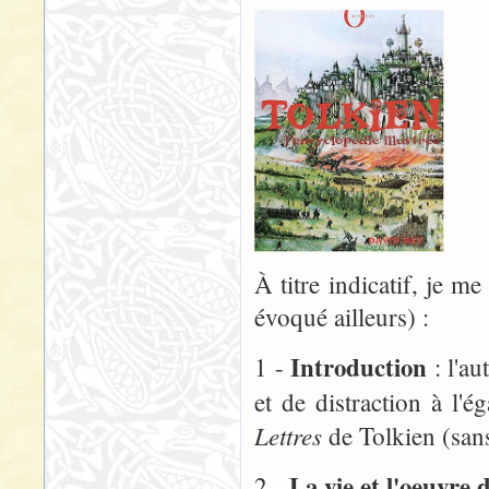
À titre indicatif, je m
évoqué ailleurs) :
Introduction
1 -
: l'a
et de distraction à l'é
Lettres
de Tolkien (sans
La vie et l'oeuvre 
2 -