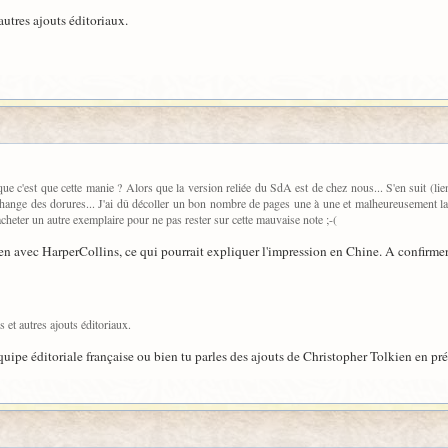
 autres ajouts éditoriaux.
que c'est que cette manie ? Alors que la version reliée du SdA est de chez nous... S'en suit (l
change des dorures... J'ai dû décoller un bon nombre de pages une à une et malheureusement la c
 acheter un autre exemplaire pour ne pas rester sur cette mauvaise note ;-(
 lien avec HarperCollins, ce qui pourrait expliquer l'impression en Chine. A confirmer
s et autres ajouts éditoriaux.
équipe éditoriale française ou bien tu parles des ajouts de Christopher Tolkien en pré