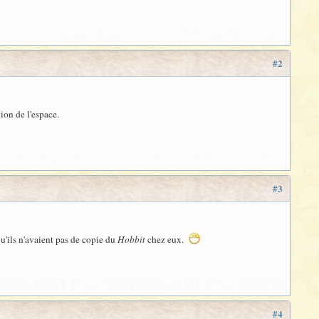
#2
ion de l'espace.
#3
 qu'ils n'avaient pas de copie du
Hobbit
chez eux.
#4