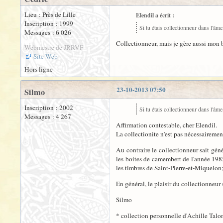
Lieu : Près de Lille
Elendil a écrit :
Inscription : 1999
Si tu étais collectionneur dans l'âme
Messages : 6 026
Collectionneur, mais je gère aussi mon b
Webmestre de JRRVF
Site Web
Hors ligne
23-10-2013 07:50
Silmo
Inscription : 2002
Si tu étais collectionneur dans l'âme
Messages : 4 267
Affirmation contestable, cher Elendil.
La collectionite n'est pas nécessaireme
Au contraire le collectionneur sait gén
les boites de camembert de l'année 1985
les timbres de Saint-Pierre-et-Miquelon; l
En général, le plaisir du collectionneur
Silmo
* collection personnelle d'Achille Talon