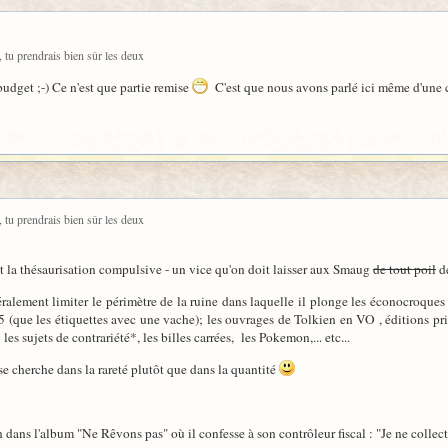
, tu prendrais bien sûr les deux
udget ;-) Ce n'est que partie remise
C'est que nous avons parlé ici même d'une 
, tu prendrais bien sûr les deux
nt la thésaurisation compulsive - un vice qu'on doit laisser aux Smaug
de tout poil
de
éralement limiter le périmètre de la ruine dans laquelle il plonge les éconocroques
 (que les étiquettes avec une vache); les ouvrages de Tolkien en VO , éditions pr
es sujets de contrariété*, les billes carrées, les Pokemon,... etc...
 se cherche dans la rareté plutôt que dans la quantité
 dans l'album "Ne Rêvons pas" où il confesse à son contrôleur fiscal : "Je ne collec