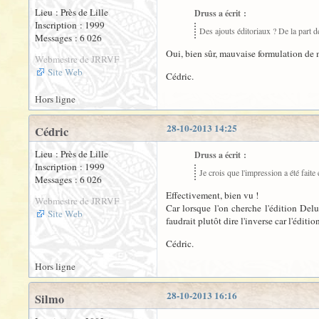
Lieu : Près de Lille
Druss a écrit :
Inscription : 1999
Des ajouts éditoriaux ? De la part d
Messages : 6 026
Oui, bien sûr, mauvaise formulation de ma
Webmestre de JRRVF
Site Web
Cédric.
Hors ligne
28-10-2013 14:25
Cédric
Lieu : Près de Lille
Druss a écrit :
Inscription : 1999
Je crois que l'impression a été fait
Messages : 6 026
Effectivement, bien vu !
Webmestre de JRRVF
Car lorsque l'on cherche l'édition D
Site Web
faudrait plutôt dire l'inverse car l'édit
Cédric.
Hors ligne
28-10-2013 16:16
Silmo