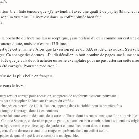
bit
.
dition, bien finie (encore que - j'y reviendrai) avec une qualité de papier (blancheur e
sont un vrai plus. Le livre est dans un coffret plutôt bien fait.
x.
e la pochette du livre me laisse sceptique, j'eus préféré du cuir comme sur certaine 
aucun doute, mais ce n'est pas l'Ultime...
'est que cette manie ? Alors que la version reliée du SdA est de chez nous... S'en su
ages. Ca change des dorures... J'ai dû décoller un bon nombre de pages une à une et m
 idée que je vais devoir acheter un autre exemplaire pour ne pas rester sur cette mau
s été corrigée. Pour une réédition ?
réussie, la plus belle en français.
e vous le livre :
èrement revu et corrigé pour l'occasion, comprend de nombreux éléments nouveaux :
s par Christopher Tolkien sur l'histoire du
Hobbit
nt changés en pierre", de J.R.R. Tolkien, apparaît dans le
Hobbit
pour la première fois
 au long de l'ouvrage, dont 14 en couleurs
ière fois une version dépliante de la carte de Thror, dont les runes "magiques" ne sont visibles q
a Contrée Sauvage, en dernière page de garde, apparaît en bleu et noir, selon les intentions origin
en figure comme première page de garde et comme illustration dans le roman
, orné d'une dorure à chaud or et rouge, est présente dans un coffret assorti
 papier de qualité supérieure et comporte un signet bleu