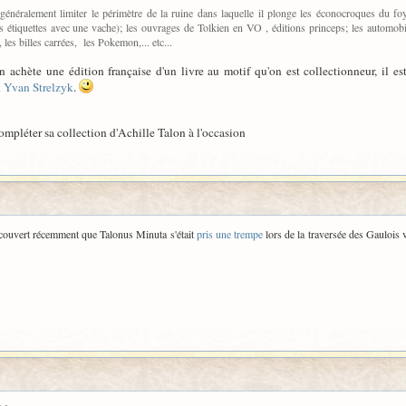
t généralement limiter le périmètre de la ruine dans laquelle il plonge les éconocroques du f
étiquettes avec une vache); les ouvrages de Tolkien en VO , éditions princeps; les automobile
 les billes carrées, les Pokemon,... etc...
 achète une édition française d'un livre au motif qu'on est collectionneur, il e
n
Yvan Strelzyk
.
compléter sa collection d'Achille Talon à l'occasion
s découvert récemment que Talonus Minuta s'était
pris une trempe
lors de la traversée des Gaulois 