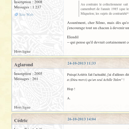
Inscription : 2008
Au contraire le collectionneur sai
Messages : 1 237
camembert de l'année 1985 (que les 
Miquelon; les sujets de contrariété*,
Site Web
Assurément, cher Silmo, mais dès qu'on
j'encourage tout un chacun à devenir u
Elendil
-- qui pense qu'il devrait certainement 
Hors ligne
24-10-2013 11:33
Aglarond
Inscription : 2005
Puisqu'Astérix fait l'actualité, j'ai d'ailleur
Messages : 261
a (Dieu merci) qu'un seul Achille Talon"
!
Hop !
A.
Hors ligne
26-10-2013 14:04
Cédric