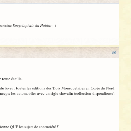
certaine
Encyclopédie du Hobbit
;-)
#5
 toute écaille.
 du foyer : toutes les éditions des Trois Mousquetaires en Corée du Nord;
inceps; les automobiles avec un sigle chevalin (collection dispendieuse);
tionne QUE les sujets de contrariété !"