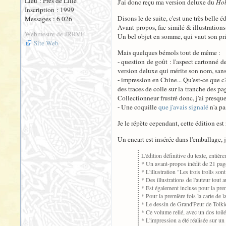
Lieu : Près de Lille
J'ai donc reçu ma version deluxe du
Hob
Inscription : 1999
Disons le de suite, c'est une très belle é
Messages : 6 026
Avant-propos, fac-similé & illustrations 
Webmestre de JRRVF
Un bel objet en somme, qui vaut son pri
Site Web
Mais quelques bémols tout de même :
- question de goût : l'aspect cartonné d
version deluxe qui mérite son nom, sans 
- impression en Chine... Qu'est-ce que c
des traces de colle sur la tranche des p
Collectionneur frustré donc, j'ai presque
- Une coquille
que j'avais signalé
n'a pa
Je le répète cependant, cette édition est 
Un encart est insérée dans l'emballage, j
L'édition définitive du texte, enti
* Un avant-propos inédit de 21 page
* L'illustration "Les trois trolls so
* Des illustrations de l'auteur tout
* Est également incluse pour la prem
* Pour la première fois la carte de l
* Le dessin de Grand'Peur de Tolki
* Ce volume relié, avec un dos toilé
* L'impression a été réalisée sur un