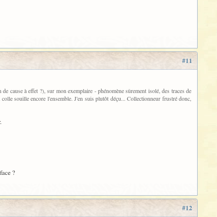
#11
ien de cause à effet ?), sur mon exemplaire - phénomène sûrement isolé, des traces de
olle souille encore l'ensemble. J'en suis plutôt déçu... Collectionneur frustré donc,
.
face ?
#12