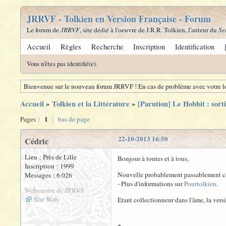
JRRVF - Tolkien en Version Française - Forum
Le forum de
JRRVF
, site dédié à l'oeuvre de J.R.R. Tolkien, l'auteur du
Se
Accueil
Règles
Recherche
Inscription
Identification
Vous n'êtes pas identifié(e).
Bienvenue sur le nouveau forum JRRVF ! En cas de problème avec votre lo
Accueil
»
Tolkien et la Littérature
»
[Parution] Le Hobbit : sorti
1
Pages :
bas de page
22-10-2013 16:50
Cédric
Lieu : Près de Lille
Bonjour à toutes et à tous,
Inscription : 1999
Nouvelle probablement passablement conn
Messages : 6 026
- Plus d'informations sur
Pourtolkien
.
Webmestre de JRRVF
Site Web
Etant collectionneur dans l'âme, la ver
+