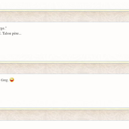
rge."
. Talon père...
de Greg.