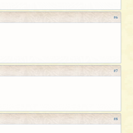
#6
#7
#8