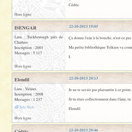
Cédric
Hors ligne
22-10-2013 19:05
ISENGAR
Lieu : Tuckborough près de
Ça donne l'eau à la bouche, n'est-ce pas
Chartres
Ma petite bibliothèque Tolkien va commen
Inscription : 2001
Messages : 5 117
I.
Hors ligne
22-10-2013 20:13
Elendil
Lieu : Velaux
Je ne te savais pas plaisantin à ce point
Inscription : 2008
Si tu étais collectionneur dans l'âme, tu 
Messages : 1 237
Site Web
Elendil
Hors ligne
22-10-2013 20:46
Cédric