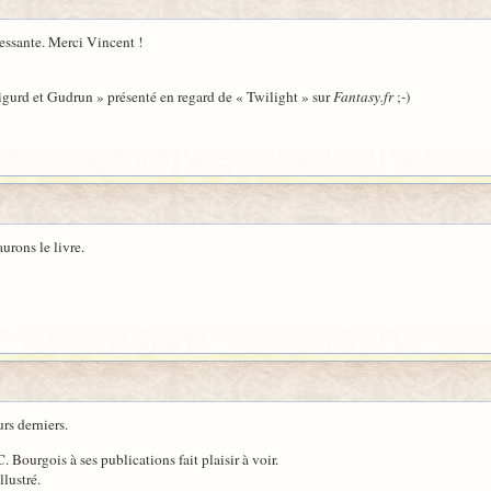
ressante. Merci Vincent !
 Sigurd et Gudrun » présenté en regard de « Twilight » sur
Fantasy.fr
;-)
aurons le livre.
urs derniers.
 Bourgois à ses publications fait plaisir à voir.
llustré.