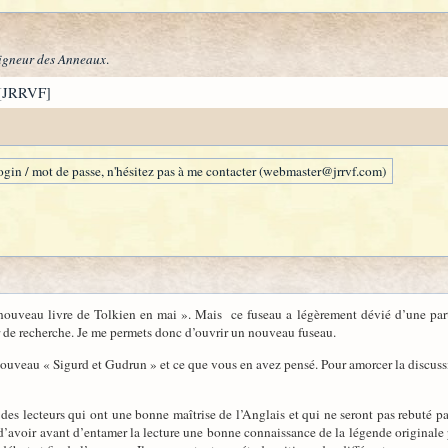
igneur des Anneaux
.
[JRRVF]
gin / mot de passe, n'hésitez pas à me contacter (webmaster@jrrvf.com)
nouveau livre de Tolkien en mai ». Mais ce fuseau a légèrement dévié d’une part
 de recherche. Je me permets donc d’ouvrir un nouveau fuseau.
 nouveau « Sigurd et Gudrun » et ce que vous en avez pensé. Pour amorcer la discuss
à des lecteurs qui ont une bonne maîtrise de l’Anglais et qui ne seront pas rebuté 
 d’avoir avant d’entamer la lecture une bonne connaissance de la légende originale 