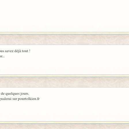
vous savez déjà tout !
r...
e de quelques jours.
gnalerai sur pourtolkien.fr