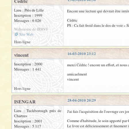
Cedric
Lieu : Près de Lille
Encore une lecture qui devrait être inté
Inscription : 1999
Cédric
Messages : 6 026
PS : Ca fait froid dans le dos de voir «
Webmestre de JRRVF
Site Web
Hors ligne
16-03-2010 23:12
vincent
Inscription : 2000
merci Cédric ! encore un effort, et nous 
Messages : 1 441
amicaelment
vincent
Hors ligne
28-04-2010 20:29
ISENGAR
Lieu : Tuckborough près de
J'ai fais l'acquisition de l'ouvrage ces jo
Chartres
Comme d'habitude, le soin apporté par C.
Inscription : 2001
Le livre est délicieusement et finement i
Messages : 5 117