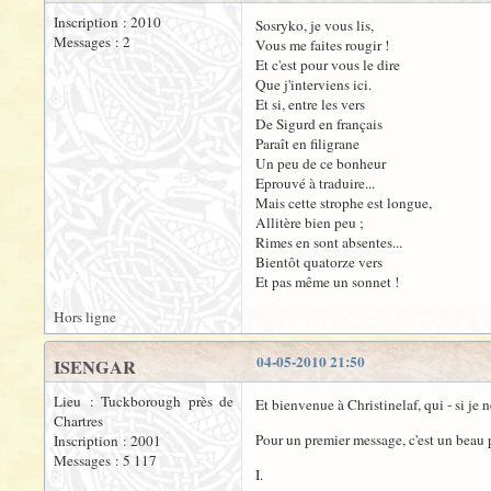
Inscription : 2010
Sosryko, je vous lis,
Messages : 2
Vous me faites rougir !
Et c'est pour vous le dire
Que j'interviens ici.
Et si, entre les vers
De Sigurd en français
Paraît en filigrane
Un peu de ce bonheur
Eprouvé à traduire...
Mais cette strophe est longue,
Allitère bien peu ;
Rimes en sont absentes...
Bientôt quatorze vers
Et pas même un sonnet !
Hors ligne
04-05-2010 21:50
ISENGAR
Lieu : Tuckborough près de
Et bienvenue à Christinelaf, qui - si je 
Chartres
Pour un premier message, c'est un beau 
Inscription : 2001
Messages : 5 117
I.