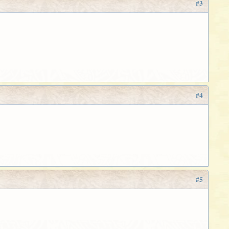
#3
#4
#5