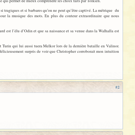
 ce qui permet de mieux comprendre les choix faits par Tolkien.
 si tragiques et si barbares qu’on ne peut qu’être captivé. La métrique du
pour la musique des mots. En plus du conteur extraordinaire que nous
gurd est l’élu d’Odin et que sa naissance et sa venue dans la Walhalla est
st Turin qui lui aussi tuera Melkor lors de la dernière bataille en Valinor.
délicieusement surpris de voir que Christopher corroborait mon intuition
#2