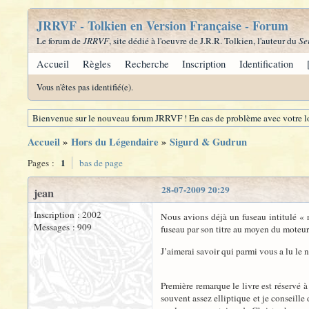
JRRVF - Tolkien en Version Française - Forum
Le forum de
JRRVF
, site dédié à l'oeuvre de J.R.R. Tolkien, l'auteur du
Se
Accueil
Règles
Recherche
Inscription
Identification
Vous n'êtes pas identifié(e).
Bienvenue sur le nouveau forum JRRVF ! En cas de problème avec votre lo
Accueil
»
Hors du Légendaire
»
Sigurd & Gudrun
1
Pages :
bas de page
28-07-2009 20:29
jean
Inscription : 2002
Nous avions déjà un fuseau intitulé « 
Messages : 909
fuseau par son titre au moyen du moteur
J’aimerai savoir qui parmi vous a lu le
Première remarque le livre est réservé 
souvent assez elliptique et je conseille