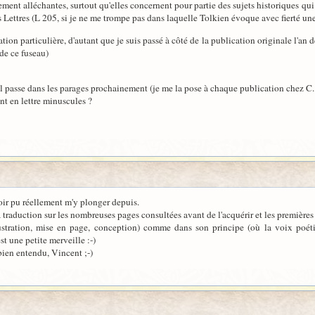
ment alléchantes, surtout qu'elles concernent pour partie des sujets historiques qui me
s Lettres (L 205, si je ne me trompe pas dans laquelle Tolkien évoque avec fierté un
tation particulière, d'autant que je suis passé à côté de la publication originale l'
de ce fuseau)
il passe dans les parages prochainement (je me la pose à chaque publication chez C.
ont en lettre minuscules ?
oir pu réellement m'y plonger depuis.
traduction sur les nombreuses pages consultées avant de l'acquérir et les premières
lustration, mise en page, conception) comme dans son principe (où la voix poéti
st une petite merveille :-)
 bien entendu, Vincent ;-)