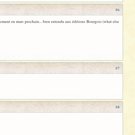
#6
alement en mars prochain... bien entendu aux éditions Bourgois (what else
#7
#8