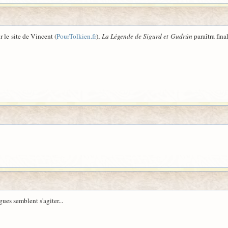
r le site de Vincent (
PourTolkien.fr
),
La Légende de Sigurd et Gudrún
paraîtra fin
ues semblent s'agiter...