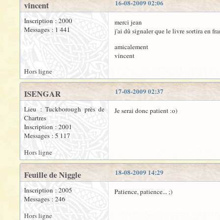
16-08-2009 02:06
vincent
Inscription : 2000
merci jean
Messages : 1 441
j'ai dû signaler que le livre sortira en f
amicalement
vincent
Hors ligne
17-08-2009 02:37
ISENGAR
Lieu : Tuckborough près de
Je serai donc patient :o)
Chartres
Inscription : 2001
Messages : 5 117
Hors ligne
18-08-2009 14:29
Feuille de Niggle
Inscription : 2005
Patience, patience... ;)
Messages : 246
Hors ligne