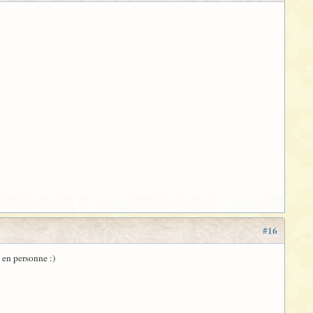
#16
e en personne :)