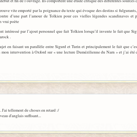
ébut et fin de l’ouvrage. Ils comportent une étude critique des différentes sources
trouve vite emporté par la poignance du texte qui évoque des destins si fulgurants,
ntre d’une part l’amour de Tolkien pour ces vielles légendes scandinaves et 
n vrai poète
nt intéressé par l’ajout personnel que fait Tolkien lorsqu’il invente le fait que Si
arock .
sujet en faisant un parallèle entre Sigurd et Turin et principalement le fait que c’e
s mon intervention à Oxford sur « une lecture Dumézilienne du Narn » et j’ai été 
 J'ai tellement de choses en retard :/
eau d'anglais suffisant...