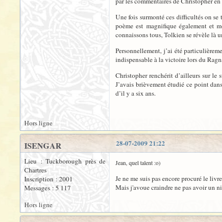
par les commentaires de Christopher en d
Une fois surmonté ces difficultés on se 
poème est magnifique également et mo
connaissons tous, Tolkien se révèle là u
Personnellement, j’ai été particulièreme
indispensable à la victoire lors du Ragn
Christopher renchérit d’ailleurs sur le 
J’avais brièvement étudié ce point dan
d’il y a six ans.
Hors ligne
28-07-2009 21:22
ISENGAR
Lieu : Tuckborough près de
Jean, quel talent :o)
Chartres
Je ne me suis pas encore procuré le livre.
Inscription : 2001
Mais j'avoue craindre ne pas avoir un niv
Messages : 5 117
Hors ligne