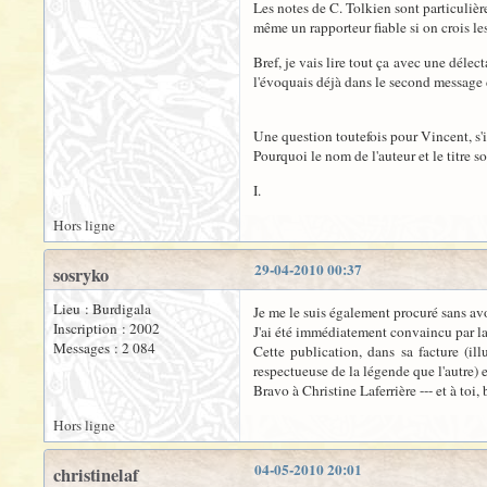
Les notes de C. Tolkien sont particulière
même un rapporteur fiable si on crois le
Bref, je vais lire tout ça avec une délec
l'évoquais déjà dans le second message 
Une question toutefois pour Vincent, s'
Pourquoi le nom de l'auteur et le titre s
I.
Hors ligne
29-04-2010 00:37
sosryko
Lieu : Burdigala
Je me le suis également procuré sans av
Inscription : 2002
J'ai été immédiatement convaincu par la 
Messages : 2 084
Cette publication, dans sa facture (il
respectueuse de la légende que l'autre) e
Bravo à Christine Laferrière --- et à toi,
Hors ligne
04-05-2010 20:01
christinelaf