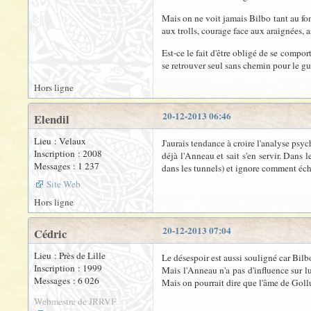
Mais on ne voit jamais Bilbo tant au fond
aux trolls, courage face aux araignées, a
Est-ce le fait d'être obligé de se compor
se retrouver seul sans chemin pour le gu
Hors ligne
20-12-2013 06:46
Elendil
Lieu : Velaux
J'aurais tendance à croire l'analyse psyc
Inscription : 2008
déjà l'Anneau et sait s'en servir. Dans 
Messages : 1 237
dans les tunnels) et ignore comment écha
Site Web
Hors ligne
20-12-2013 07:04
Cédric
Lieu : Près de Lille
Le désespoir est aussi souligné car Bilbo 
Inscription : 1999
Mais l'Anneau n'a pas d'influence sur l
Messages : 6 026
Mais on pourrait dire que l'âme de Goll
Webmestre de JRRVF