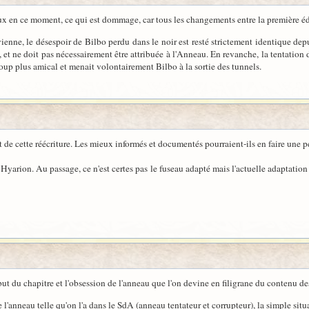
x en ce moment, ce qui est dommage, car tous les changements entre la première édit
nne, le désespoir de Bilbo perdu dans le noir est resté strictement identique depui
et ne doit pas nécessairement être attribuée à l'Anneau. En revanche, la tentation d
oup plus amical et menait volontairement Bilbo à la sortie des tunnels.
nt de cette réécriture. Les mieux informés et documentés pourraient-ils en faire une 
de Hyarion. Au passage, ce n'est certes pas le fuseau adapté mais l'actuelle adapta
but du chapitre et l'obsession de l'anneau que l'on devine en filigrane du contenu de
e l'anneau telle qu'on l'a dans le SdA (anneau tentateur et corrupteur), la simple situ