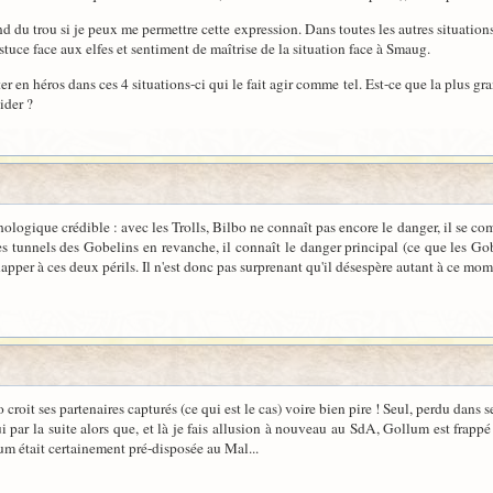
 du trou si je peux me permettre cette expression. Dans toutes les autres situations 
stuce face aux elfes et sentiment de maîtrise de la situation face à Smaug.
ter en héros dans ces 4 situations-ci qui le fait agir comme tel. Est-ce que la plus gr
ider ?
hologique crédible : avec les Trolls, Bilbo ne connaît pas encore le danger, il se co
les tunnels des Gobelins en revanche, il connaît le danger principal (ce que les Gobe
pper à ces deux périls. Il n'est donc pas surprenant qu'il désespère autant à ce mom
croit ses partenaires capturés (ce qui est le cas) voire bien pire ! Seul, perdu dans se
ui par la suite alors que, et là je fais allusion à nouveau au SdA, Gollum est frap
um était certainement pré-disposée au Mal...