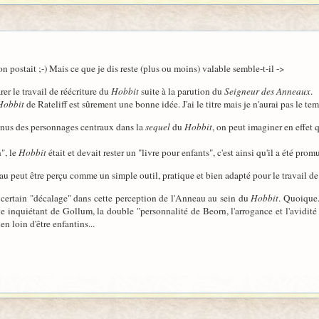
ion postait ;-) Mais ce que je dis reste (plus ou moins) valable semble-t-il ->
er le travail de réécriture du
Hobbit
suite à la parution du
Seigneur des Anneaux
.
 Hobbit
de Rateliff est sûrement une bonne idée. J'ai le titre mais je n'aurai pas le te
enus des personnages centraux dans la
sequel
du
Hobbit
, on peut imaginer en effet 
", le
Hobbit
était et devait rester un "livre pour enfants", c'est ainsi qu'il a été prom
au peut être perçu comme un simple outil, pratique et bien adapté pour le travail de
 certain "décalage" dans cette perception de l'Anneau au sein du
Hobbit
. Quoique.
 inquiétant de Gollum, la double "personnalité de Beorn, l'arrogance et l'avidité d
en loin d'être enfantins...