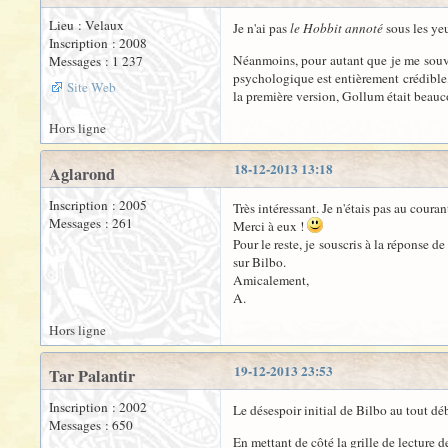
Lieu : Velaux
Je n'ai pas
le Hobbit annoté
sous les yeu
Inscription : 2008
Néanmoins, pour autant que je me souvie
Messages : 1 237
psychologique est entièrement crédible, 
Site Web
la première version, Gollum était beauc
Hors ligne
18-12-2013 13:18
Aglarond
Inscription : 2005
Très intéressant. Je n'étais pas au coura
Messages : 261
Merci à eux !
Pour le reste, je souscris à la réponse 
sur Bilbo.
Amicalement,
A.
Hors ligne
19-12-2013 23:53
Tar Palantir
Inscription : 2002
Le désespoir initial de Bilbo au tout dé
Messages : 650
En mettant de côté la grille de lecture d