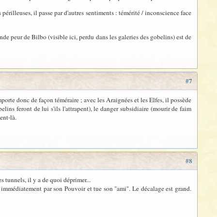
périlleuses, il passe par d'autres sentiments : témérité / inconscience face
ande peur de Bilbo (visible ici, perdu dans les galeries des gobelins) est de
#7
mporte donc de façon téméraire ; avec les Araignées et les Elfes, il possède
lins feront de lui s'ils l'attrapent), le danger subsidiaire (mourir de faim
ent-là.
#8
s tunnels, il y a de quoi déprimer...
pé immédiatement par son Pouvoir et tue son "ami". Le décalage est grand.