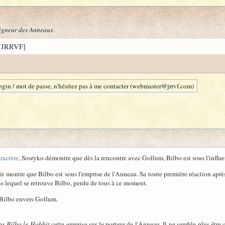
igneur des Anneaux
.
[JRRVF]
gin / mot de passe, n'hésitez pas à me contacter (webmaster@jrrvf.com)
ractère
, Sosryko démontre que dès la rencontre avec Gollum, Bilbo est sous l'influe
ir montre que Bilbo est sous l'emprise de l'Anneau. Sa toute première réaction aprè
s lequel se retrouve Bilbo, perdu de tous à ce moment.
 Bilbo envers Gollum.
ans
Bilbo le Hobbit
cette emprise sur le porteur de l'Anneau. Il ne semble plus être 