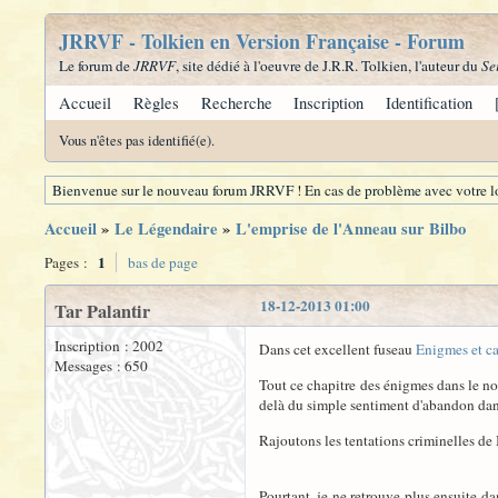
JRRVF - Tolkien en Version Française - Forum
Le forum de
JRRVF
, site dédié à l'oeuvre de J.R.R. Tolkien, l'auteur du
Se
Accueil
Règles
Recherche
Inscription
Identification
Vous n'êtes pas identifié(e).
Bienvenue sur le nouveau forum JRRVF ! En cas de problème avec votre lo
Accueil
»
Le Légendaire
»
L'emprise de l'Anneau sur Bilbo
1
Pages :
bas de page
18-12-2013 01:00
Tar Palantir
Inscription : 2002
Dans cet excellent fuseau
Enigmes et ca
Messages : 650
Tout ce chapitre des énigmes dans le no
delà du simple sentiment d'abandon dan
Rajoutons les tentations criminelles de
Pourtant, je ne retrouve plus ensuite d