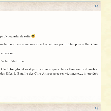
#3
mps d'y regarder de suite
que leur noirceur commune ait été accentuée par Tolkien pour coller à leur
u et reconnu.
 "voleur" de Bilbo.
 Car le ton global n'est pas si enfantin que cela. Si l'humour dédramatise
es Elfes, la Bataille des Cinq Armées avec ses victimes,etc., interprétés
#4