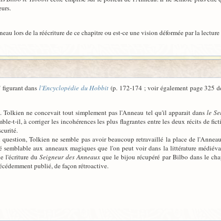
urs.
nneau lors de la réécriture de ce chapitre ou est-ce une vision déformée par la lect
 figurant dans
l'Encyclopédie du Hobbit
(p. 172-174 ; voir également page 325 de 
 R. Tolkien ne concevait tout simplement pas l'Anneau tel qu'il apparait dans
le S
ble-t-il, à corriger les incohérences les plus flagrantes entre les deux récits de 
curité.
en question, Tolkien ne semble pas avoir beaucoup retravaillé la place de l'Annea
té semblable aux anneaux magiques que l'on peut voir dans la littérature médiéval
e l'écriture du
Seigneur des Anneaux
que le bijou récupéré par Bilbo dans le ch
écédemment publié, de façon rétroactive.